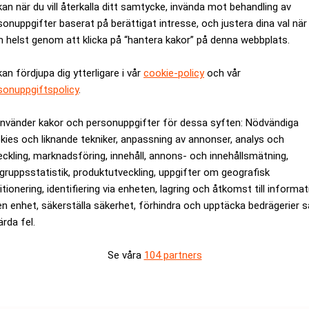
kan när du vill återkalla ditt samtycke, invända mot behandling av
sonuppgifter baserat på berättigat intresse, och justera dina val när
l satsningar på vår kärnverksamhet. Det är nu rätt tid att låta en
 helst genom att klicka på “hantera kakor” på denna webbplats.
 över ett välskött Telge Energi, säger Alexander Rosenberg (M)
kan fördjupa dig ytterligare i vår
cookie-policy
och vår
skriftlig kommentar.
sonuppgiftspolicy
.
nde av såväl Södertälje kommun som av Konkurrensverket. Affäre
Energis kunder kommer befintliga avtal och tjänster vara oföränd
använder kakor och personuppgifter för dessa syften: Nödvändiga
kies och liknande tekniker, anpassning av annonser, analys och
eckling, marknadsföring, innehåll, annons- och innehållsmätning,
rev är kostnadsfritt:
Prenumerera
gruppsstatistik, produktutveckling, uppgifter om geografisk
itionering, identifiering via enheten, lagring och åtkomst till informa
en enhet, säkerställa säkerhet, förhindra och upptäcka bedrägerier 
ärda fel.
Se våra
104 partners