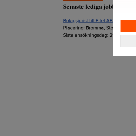
Senaste lediga jobben
Bolagsjurist till Eltel AB
Placering:
Bromma, Stockholm
Sista ansökningsdag:
21/08/2026