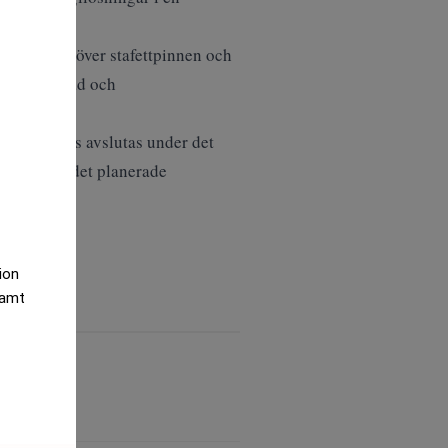
 ny ägare ta över stafettpinnen och
, kommunalråd och
n förväntas avslutas under det
rade efter det planerade
tion
samt