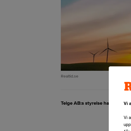
Realtid.se
Telge AB:s styrelse har accepte
Vi 
Vi 
upp