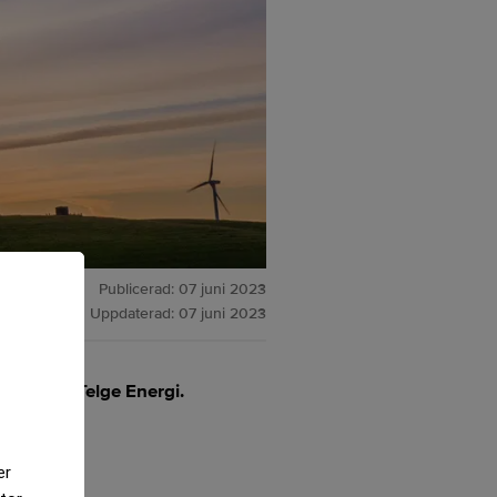
Publicerad:
07 juni 2023
Uppdaterad:
07 juni 2023
förvärva Telge Energi.
er