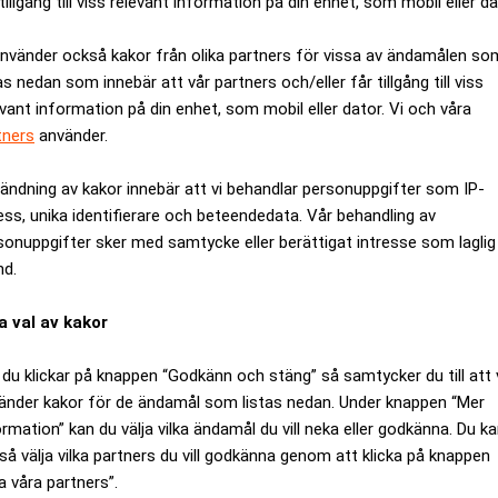
tillgång till viss relevant information på din enhet, som mobil eller da
använder också kakor från olika partners för vissa av ändamålen so
as nedan som innebär att vår partners och/eller får tillgång till viss
evant information på din enhet, som mobil eller dator. Vi och våra
tners
använder.
ändning av kakor innebär att vi behandlar personuppgifter som IP-
ess, unika identifierare och beteendedata. Vår behandling av
sonuppgifter sker med samtycke eller berättigat intresse som laglig
nd.
a val av kakor
 största elhandlare med runt 150 000 kunder, till största delen
ssilfri el och ett resultat på 31 miljoner kronor. Köpeskillinge
du klickar på knappen “Godkänn och stäng” så samtycker du till att 
de.
änder kakor för de ändamål som listas nedan. Under knappen “Mer
 mest kända elhandelsbolag med nöjda och lojala kunder. Genom 
ormation” kan du välja vilka ändamål du vill neka eller godkänna. Du k
så välja vilka partners du vill godkänna genom att klicka på knappen
rgi kommer möjligheten att utveckla nya tjänster och lösningar ö
a våra partners”.
ycket fram emot, säger Mikael Rönnblad, chef för Fortums levera