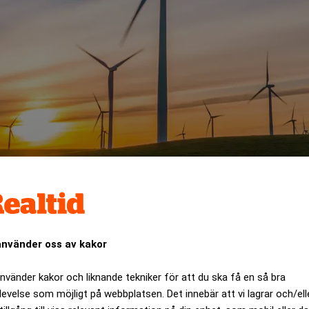
rat ett bud om cirka 450 miljoner kronor från Fortum om att 
använder oss av kakor
ANNONS
använder kakor och liknande tekniker för att du ska få en så bra
levelse som möjligt på webbplatsen. Det innebär att vi lagrar och/ell