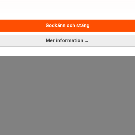
Medarbetare inom Intern styrni
Godkänn och stäng
Sista ansökningsdag:
13/06/
Mer information →
ANNONS