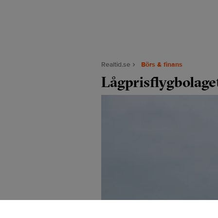
Realtid.se
Börs & finans
Lågprisflygbolaget