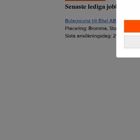
Senaste lediga jobben
Bolagsjurist till Eltel AB
Placering:
Bromma, Stockholm
Sista ansökningsdag:
21/08/2026