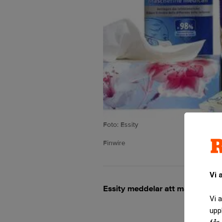
Foto: Essity
Finwire
Vi 
Essity meddelar att man har tec
Vi 
upp