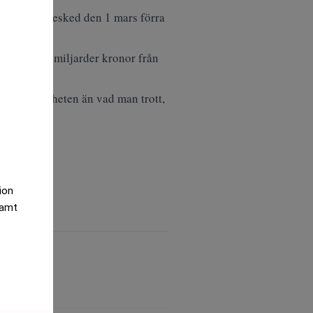
gång trots besked den 1 mars förra
ll cirka 3,6 miljarder kronor från
lja verksamheten än vad man trott,
tion
samt