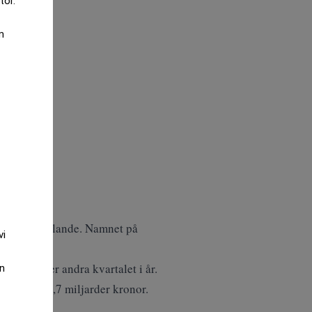
tor.
m
t pressmeddelande. Namnet på
vi
ikvid under andra kvartalet i år.
an
andet med 1,7 miljarder kronor.