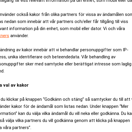
tillgång till viss relevant information på din enhet, som mobil eller da
använder också kakor från olika partners för vissa av ändamålen so
as nedan som innebär att vår partners och/eller får tillgång till viss
evant information på din enhet, som mobil eller dator. Vi och våra
tners
använder.
ändning av kakor innebär att vi behandlar personuppgifter som IP-
ess, unika identifierare och beteendedata. Vår behandling av
sonuppgifter sker med samtycke eller berättigat intresse som laglig
nd.
a val av kakor
ar tecknat avtal om att avyttra sin ryska verksamhet, enligt et
du klickar på knappen “Godkänn och stäng” så samtycker du till att 
änder kakor för de ändamål som listas nedan. Under knappen “Mer
s av ryska myndigheter och förväntas avslutas vid erhållen slutl
ormation” kan du välja vilka ändamål du vill neka eller godkänna. Du k
så välja vilka partners du vill godkänna genom att klicka på knappen
ämna Ryssland och har under fjolåret skrivit ner tillgångarna i l
a våra partners”.
irka två procent av Essitys totala nettoomsättning under 2022.