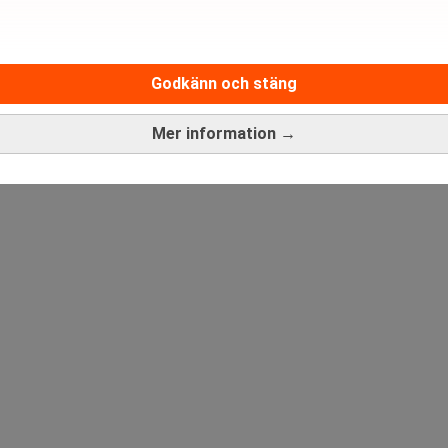
Medarbetare inom Intern styrni
Godkänn och stäng
Sista ansökningsdag:
13/06/
Mer information →
ANNONS