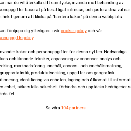
kan när du vill återkalla ditt samtycke, invända mot behandling av
ista. Det eftersom man hållit sina tre anläggningar i Ryssland i
sonuppgifter baserat på berättigat intresse, och justera dina val när
n skulle stängas inom två veckor.
 helst genom att klicka på “hantera kakor” på denna webbplats.
istället ökade bolaget sin försäljning i Ryssland under fjolåret ti
kan fördjupa dig ytterligare i vår
cookie-policy
och vår
sonuppgiftspolicy
.
ydligt längre beror på att det var mycket mer komplicerat att sä
l Stoltz till SVT.
använder kakor och personuppgifter för dessa syften: Nödvändiga
 Ryssland inte att ha materiell finansiell påverkan.
kies och liknande tekniker, anpassning av annonser, analys och
eckling, marknadsföring, innehåll, annons- och innehållsmätning,
rev är kostnadsfritt:
Prenumerera
gruppsstatistik, produktutveckling, uppgifter om geografisk
itionering, identifiering via enheten, lagring och åtkomst till informa
en enhet, säkerställa säkerhet, förhindra och upptäcka bedrägerier 
ärda fel.
Se våra
104 partners