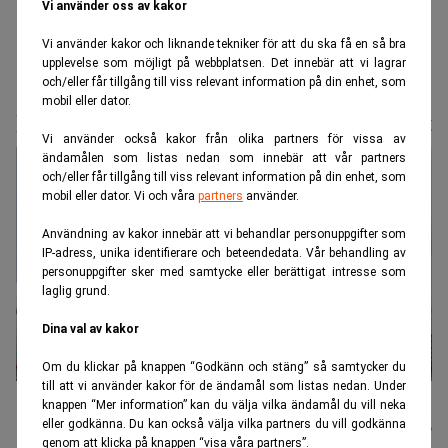
Vi använder oss av kakor
Vi använder kakor och liknande tekniker för att du ska få en så bra
upplevelse som möjligt på webbplatsen. Det innebär att vi lagrar
och/eller får tillgång till viss relevant information på din enhet, som
Realtid.se
Börs & finans
mobil eller dator.
Lågprisflygbolaget redo att bli uppköpt
Vi använder också kakor från olika partners för vissa av
ändamålen som listas nedan som innebär att vår partners
och/eller får tillgång till viss relevant information på din enhet, som
mobil eller dator. Vi och våra
partners
använder.
Användning av kakor innebär att vi behandlar personuppgifter som
IP-adress, unika identifierare och beteendedata. Vår behandling av
personuppgifter sker med samtycke eller berättigat intresse som
laglig grund.
Dina val av kakor
Om du klickar på knappen “Godkänn och stäng” så samtycker du
till att vi använder kakor för de ändamål som listas nedan. Under
Easyjet kan få amerikanska ägare. Foto: Salvatore Di Nolfi/AP/TT
knappen “Mer information” kan du välja vilka ändamål du vill neka
eller godkänna. Du kan också välja vilka partners du vill godkänna
Nyhetsbyrån
Publicerad:
06 juli 2026
genom att klicka på knappen “visa våra partners”.