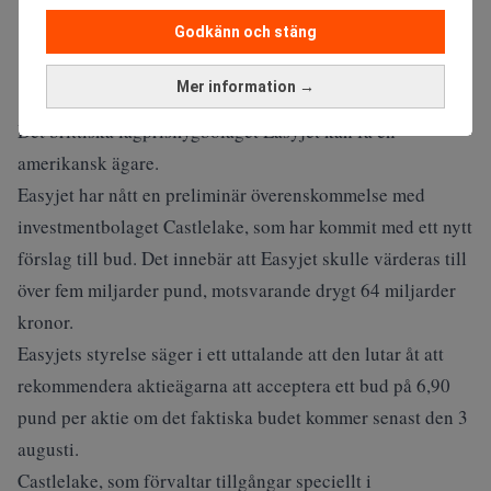
Godkänn och stäng
Mer information →
Det brittiska lågprisflygbolaget Easyjet kan få en
amerikansk ägare.
Easyjet har nått en preliminär överenskommelse med
investmentbolaget Castlelake, som har kommit med ett nytt
förslag till bud. Det innebär att Easyjet skulle värderas till
över fem miljarder pund, motsvarande drygt 64 miljarder
kronor.
Easyjets styrelse säger i ett uttalande att den lutar åt att
rekommendera aktieägarna att acceptera ett bud på 6,90
pund per aktie om det faktiska budet kommer senast den 3
augusti.
Castlelake, som förvaltar tillgångar speciellt i