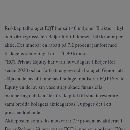
Riskkapitalbolaget EQT har sålt 40 miljoner B-aktier i kyl-
och värmegrossisten Beijer Ref till kursen 140 kronor per
aktie. Det innebär en rabatt på 7,2 procent jämfört med
tisdagens stängningskurs 150,90 kronor.
”EQT Private Equity har varit huvudägare i Beijer Ref
sedan 2020 och är fortsatt engagerad i bolaget. Genom att
sälja en del av sitt innehav i bolaget realiserar EQT Private
Equity en del av sin väsentligt ökade finansiella
exponering och kan återföra kapital till sina investerare,
samt bredda bolagets aktieägarbas”, uppges det i ett
pressmeddelande.
Aktieposten som sålts motsvarar 7,9 procent av aktierna i
Beijer Ref och 29 procent av EQT:s innehav i bolaget. Efter