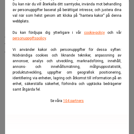
TT
Uppdaterad:
06 juli 2026
Du kan när du vill återkalla ditt samtycke, invända mot behandling
av personuppgifter baserat på berättigat intresse, och justera dina
val när som helst genom att klicka på “hantera kakor” på denna
Easyjet har nått en preliminär överenskommelse med
webbplats.
investmentbolaget Castlelake, som har kommit med
Du kan fördjupa dig ytterligare i vår
cookie-policy
och vår
ett nytt förslag till bud. Det innebär att Easyjet skulle
personuppgiftspolicy
.
värderas till över fem miljarder pund, motsvarande
Vi använder kakor och personuppgifter för dessa syften:
drygt 64 miljarder kronor.
Nödvändiga cookies och liknande tekniker, anpassning av
annonser, analys och utveckling, marknadsföring, innehåll,
ANNONS
annons- och innehållsmätning, målgruppsstatistik,
produktutveckling, uppgifter om geografisk positionering,
identifiering via enheten, lagring och åtkomst till information på en
enhet, säkerställa säkerhet, förhindra och upptäcka bedrägerier
samt åtgärda fel.
Se våra
104 partners