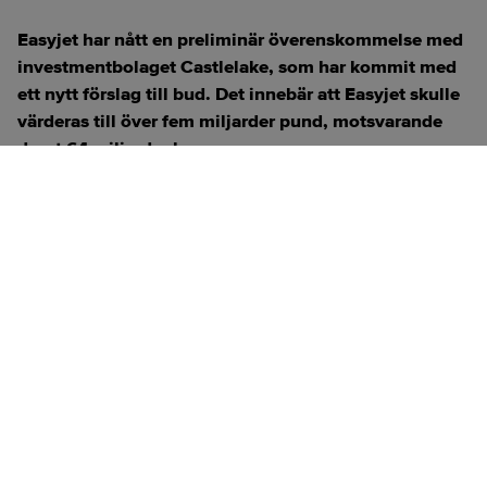
Easyjet har nått en preliminär överenskommelse med
investmentbolaget Castlelake, som har kommit med
ett nytt förslag till bud. Det innebär att Easyjet skulle
värderas till över fem miljarder pund, motsvarande
drygt 64 miljarder kronor.
ANNONS