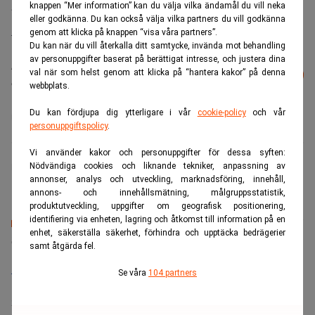
knappen “Mer information” kan du välja vilka ändamål du vill neka
best days are ahead…
eller godkänna. Du kan också välja vilka partners du vill godkänna
— Daniel Ek (@eldsjal)
May 6, 2022
genom att klicka på knappen “visa våra partners”.
Du kan när du vill återkalla ditt samtycke, invända mot behandling
av personuppgifter baserat på berättigat intresse, och justera dina
Läs mer från Realtid - vårt nyhetsbrev
val när som helst genom att klicka på “hantera kakor” på denna
Prenumerera
är kostnadsfritt:
webbplats.
Du kan fördjupa dig ytterligare i vår
cookie-policy
och vår
Daniel Ek
Spotify
personuppgiftspolicy
.
Vi använder kakor och personuppgifter för dessa syften:
Nödvändiga cookies och liknande tekniker, anpassning av
Finwire
annonser, analys och utveckling, marknadsföring, innehåll,
annons- och innehållsmätning, målgruppsstatistik,
produktutveckling, uppgifter om geografisk positionering,
identifiering via enheten, lagring och åtkomst till information på en
enhet, säkerställa säkerhet, förhindra och upptäcka bedrägerier
Senaste lediga jobben
samt åtgärda fel.
Bolagsjurist till Eltel AB
Se våra
104 partners
Placering:
Bromma, Stockholm
Sista ansökningsdag:
21/08/2026