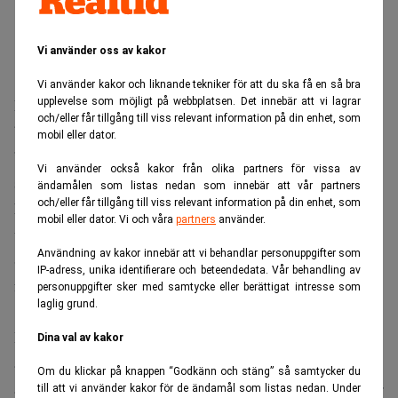
Vi använder oss av kakor
Vi använder kakor och liknande tekniker för att du ska få en så bra
upplevelse som möjligt på webbplatsen. Det innebär att vi lagrar
Enligt Ek ska investeringen återspegla hans starka tro på
och/eller får tillgång till viss relevant information på din enhet, som
bolaget och vad man håller på att bygga.
mobil eller dator.
”Jag tror att de bästa dagarna ligger framför oss”, sade Ek
Vi använder också kakor från olika partners för vissa av
som tillade att han inte är tvingad att offentliggöra sina
ändamålen som listas nedan som innebär att vår partners
och/eller får tillgång till viss relevant information på din enhet, som
köp på grund av bolagets utlandsstatus, men att han ändå
mobil eller dator. Vi och våra
partners
använder.
ville göra detta känt för aktieägarna.
Användning av kakor innebär att vi behandlar personuppgifter som
Spotify har backat 70 procent på börsen sedan toppen i
IP-adress, unika identifierare och beteendedata. Vår behandling av
februari förra året.
personuppgifter sker med samtycke eller berättigat intresse som
laglig grund.
I’ve always been vocal about my strong belief in Spotify
Dina val av kakor
and what we are building. So I am putting that belief into
Om du klickar på knappen “Godkänn och stäng” så samtycker du
action this week by investing $50M in
$SPOT
. I believe our
till att vi använder kakor för de ändamål som listas nedan. Under