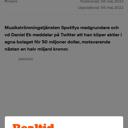
Finwire
Publicerad:
06 maj 2022
Uppdaterad:
06 maj 2022
Musikströmningstjänsten Spotifys medgrundare och
vd Daniel Ek meddelar på Twitter att han köper aktier i
egna bolaget för 50 miljoner dollar, motsvarande
nästan en halv miljard kronor.
ANNONS