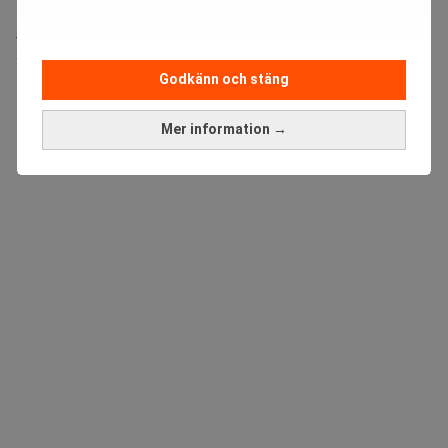
Medarbetare inom Intern styrning och kontroll till Alecta
Sista ansökningsdag:
13/06/2026
Godkänn och stäng
ANNONS
Mer information →