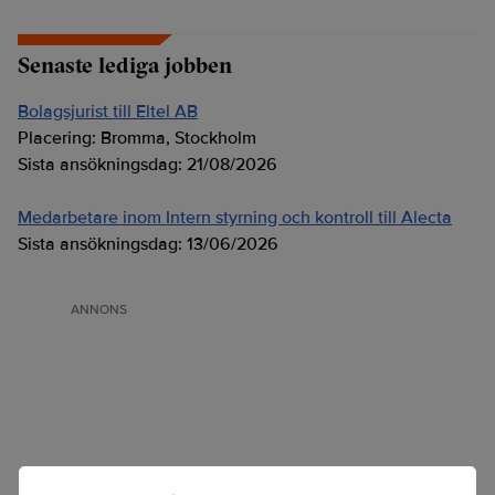
Senaste lediga jobben
Bolagsjurist till Eltel AB
Placering:
Bromma, Stockholm
Sista ansökningsdag:
21/08/2026
Medarbetare inom Intern styrning och kontroll till Alecta
Sista ansökningsdag:
13/06/2026
ANNONS