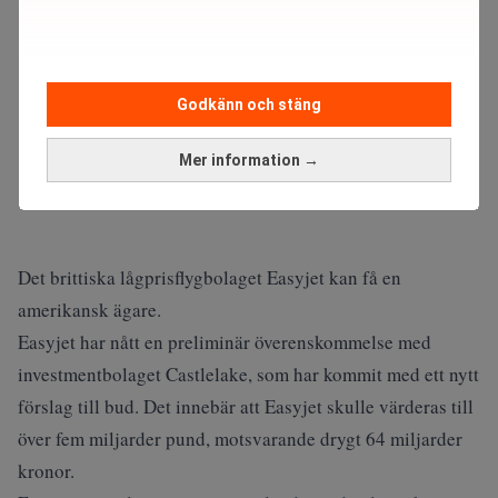
Godkänn och stäng
Mer information →
Det brittiska lågprisflygbolaget Easyjet kan få en
amerikansk ägare.
Easyjet har nått en preliminär överenskommelse med
investmentbolaget Castlelake, som har kommit med ett nytt
förslag till bud. Det innebär att Easyjet skulle värderas till
över fem miljarder pund, motsvarande drygt 64 miljarder
kronor.