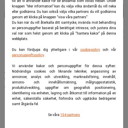
till att vi använder kakor för de ändamål som listas nedan. Under
knappen “Mer information” kan du välja vilka ändamål du vill neka
eller godkänna. Du kan också välja vilka partners du vill godkänna
genom att klicka på knappen “visa våra partners”.
Easyjet kan få amerikanska ägare. Foto: Salvatore Di Nolfi/AP/TT
Du kan när du vill återkalla ditt samtycke, invända mot behandling
av personuppgifter baserat på berättigat intresse, och justera dina
Nyhetsbyrån
Publicerad:
06 juli 2026
val när som helst genom att klicka på “hantera kakor” på denna
TT
Uppdaterad:
06 juli 2026
webbplats.
Du kan fördjupa dig ytterligare i vår
cookie-policy
och vår
personuppgiftspolicy
.
Easyjet har nått en preliminär överenskommelse med
investmentbolaget Castlelake, som har kommit med
Vi använder kakor och personuppgifter för dessa syften:
ett nytt förslag till bud. Det innebär att Easyjet skulle
Nödvändiga cookies och liknande tekniker, anpassning av
annonser, analys och utveckling, marknadsföring, innehåll,
värderas till över fem miljarder pund, motsvarande
annons- och innehållsmätning, målgruppsstatistik,
drygt 64 miljarder kronor.
produktutveckling, uppgifter om geografisk positionering,
identifiering via enheten, lagring och åtkomst till information på en
ANNONS
enhet, säkerställa säkerhet, förhindra och upptäcka bedrägerier
samt åtgärda fel.
Se våra
104 partners