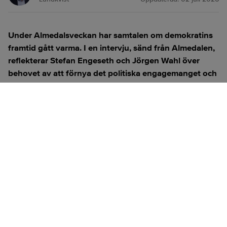
Under Almedalsveckan har samtalen om demokratins
framtid gått varma. I en intervju, sänd från Almedalen,
reflekterar Stefan Engeseth och Jörgen Wahl över
behovet av att förnya det politiska engagemanget och
hur modern teknik kan användas för att överbrygga
klyftan mellan medborgare och beslutsfattare.
Titta på
videosidan
för en ren videoupplevelse.
ANNONS