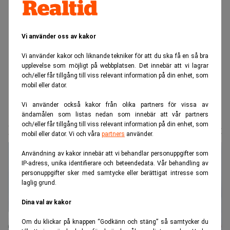
Vi använder oss av kakor
Vi använder kakor och liknande tekniker för att du ska få en så bra
upplevelse som möjligt på webbplatsen. Det innebär att vi lagrar
och/eller får tillgång till viss relevant information på din enhet, som
mobil eller dator.
Vi använder också kakor från olika partners för vissa av
Realtid.se
Börs & finans
ändamålen som listas nedan som innebär att vår partners
och/eller får tillgång till viss relevant information på din enhet, som
Lågprisflygbolaget redo att bli uppköpt
mobil eller dator. Vi och våra
partners
använder.
Användning av kakor innebär att vi behandlar personuppgifter som
IP-adress, unika identifierare och beteendedata. Vår behandling av
personuppgifter sker med samtycke eller berättigat intresse som
laglig grund.
Dina val av kakor
Om du klickar på knappen “Godkänn och stäng” så samtycker du