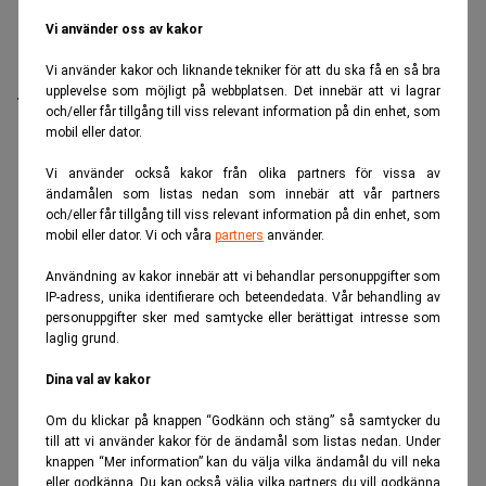
Vi använder oss av kakor
Det svenskgrundade AI- och mjukvarubolaget
Databricks har skrivit under ett term sheet för en ny
Vi använder kakor och liknande tekniker för att du ska få en så bra
upplevelse som möjligt på webbplatsen. Det innebär att vi lagrar
finansieringsrunda som värderar bolaget till 188
och/eller får tillgång till viss relevant information på din enhet, som
miljarder dollar, motsvarande omkring 1 750 miljarder
mobil eller dator.
kronor.
Vi använder också kakor från olika partners för vissa av
ANNONS
ändamålen som listas nedan som innebär att vår partners
och/eller får tillgång till viss relevant information på din enhet, som
mobil eller dator. Vi och våra
partners
använder.
Användning av kakor innebär att vi behandlar personuppgifter som
IP-adress, unika identifierare och beteendedata. Vår behandling av
personuppgifter sker med samtycke eller berättigat intresse som
laglig grund.
Dina val av kakor
Om du klickar på knappen “Godkänn och stäng” så samtycker du
till att vi använder kakor för de ändamål som listas nedan. Under
knappen “Mer information” kan du välja vilka ändamål du vill neka
eller godkänna. Du kan också välja vilka partners du vill godkänna