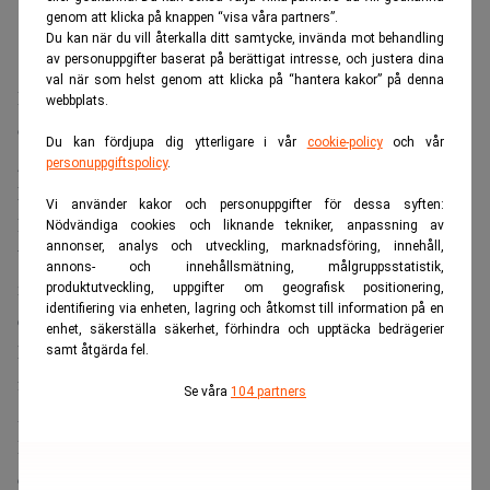
genom att klicka på knappen “visa våra partners”.
Du kan när du vill återkalla ditt samtycke, invända mot behandling
av personuppgifter baserat på berättigat intresse, och justera dina
val när som helst genom att klicka på “hantera kakor” på denna
Rundan leds av den befintliga ägaren Coatue Management
webbplats.
och väntas stängas senare i sommar, med både nya och
Du kan fördjupa dig ytterligare i vår
cookie-policy
och vår
gamla investerare.
personuppgiftspolicy
.
Missa inte:
Hemnets vinst rasar – vd: ”Vi är inte nöjda”.
Vi använder kakor och personuppgifter för dessa syften:
Realtid
Nödvändiga cookies och liknande tekniker, anpassning av
annonser, analys och utveckling, marknadsföring, innehåll,
Wall Street Journal rapporterade tidigare på torsdagen,
annons- och innehållsmätning, målgruppsstatistik,
med hänvisning till personer med insyn, att Coatue leder
produktutveckling, uppgifter om geografisk positionering,
identifiering via enheten, lagring och åtkomst till information på en
en investering på 3 miljarder dollar, drygt 28 miljarder
enhet, säkerställa säkerhet, förhindra och upptäcka bedrägerier
kronor, till just den värderingen. Coatue gick inte att nå
samt åtgärda fel.
för en kommentar utanför kontorstid, skriver
Reuters
.
Se våra
104 partners
Affären bekräftar den snabba uppvärdering
bolaget haft
.
I juni fördes samtal till en värdering över 165 miljarder
dollar. Den nivån har alltså passerats med god marginal.