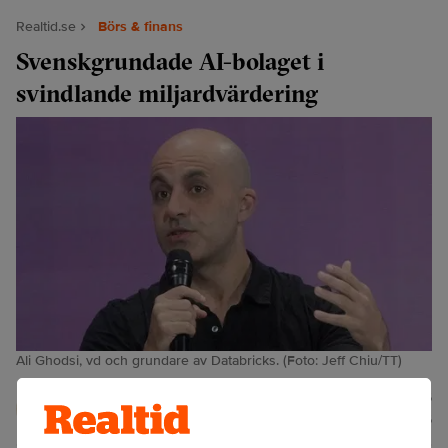
Realtid.se
Börs & finans
Svenskgrundade AI-bolaget i
svindlande miljardvärdering
Ali Ghodsi, vd och grundare av Databricks. (Foto: Jeff Chiu/TT)
Johan
Publicerad:
17 juli 2026
Colliander
Uppdaterad:
17 juli 2026