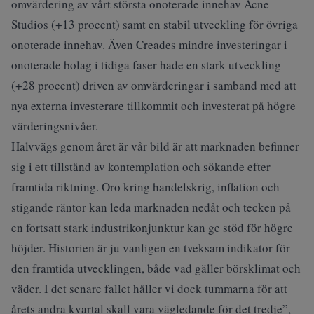
omvärdering av vårt största onoterade innehav Acne
Studios (+13 procent) samt en stabil utveckling för övriga
onoterade innehav. Även Creades mindre investeringar i
onoterade bolag i tidiga faser hade en stark utveckling
(+28 procent) driven av omvärderingar i samband med att
nya externa investerare tillkommit och investerat på högre
värderingsnivåer.
Halvvägs genom året är vår bild är att marknaden befinner
sig i ett tillstånd av kontemplation och sökande efter
framtida riktning. Oro kring handelskrig, inflation och
stigande räntor kan leda marknaden nedåt och tecken på
en fortsatt stark industrikonjunktur kan ge stöd för högre
höjder. Historien är ju vanligen en tveksam indikator för
den framtida utvecklingen, både vad gäller börsklimat och
väder. I det senare fallet håller vi dock tummarna för att
årets andra kvartal skall vara vägledande för det tredje”,