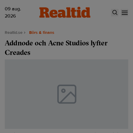
09 aug.
2026
Realtid.se
Börs & finans
Addnode och Acne Studios lyfter
Creades