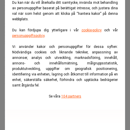
Läs också:
Tiden rinner ut för EU i handelsstriden med
Du kan när du vill återkalla ditt samtycke, invända mot behandling
av personuppgifter baserat på berättigat intresse, och justera dina
Kina. Realtid
val när som helst genom att klicka på “hantera kakor” på denna
webbplats.
EU:s svar: ett nytt industrivapen
Du kan fördjupa dig ytterligare i vår
cookie-policy
och vår
För att möta utvecklingen föreslår EU-kommissionen den
personuppgiftspolicy
.
nya
Industrial Accelerator Act (IAA).
Vi använder kakor och personuppgifter för dessa syften:
Nödvändiga cookies och liknande tekniker, anpassning av
Förslaget syftar till att ge europeiska företag bättre
annonser, analys och utveckling, marknadsföring, innehåll,
annons- och innehållsmätning, målgruppsstatistik,
möjligheter i offentliga upphandlingar och vissa
produktutveckling, uppgifter om geografisk positionering,
identifiering via enheten, lagring och åtkomst till information på en
finansieringsprogram, samtidigt som aktörer från länder
enhet, säkerställa säkerhet, förhindra och upptäcka bedrägerier
utan ömsesidigt marknadstillträde kan begränsas.
samt åtgärda fel.
Se våra
104 partners
Kina har reagerat kraftigt och varnar för motåtgärder.
Samtidigt trycker både Marocko och Turkiet på för att bli
klassade som pålitliga partners. Ironiskt nog skulle en
sådan status gynna kinesiska fabriker i just dessa länder.