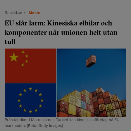
Realtid.se
Makro
EU slår larm: Kinesiska elbilar och
komponenter når unionen helt utan
tull
Från fabriker i Marocko och Turkiet kan kinesiska företag nå EU-
marknaden. (Foto: Getty Images)