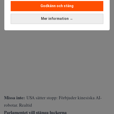
Godkänn och stäng
ANNONS
Mer information →
Missa inte:
USA sätter stopp: Förbjuder kinesiska AI-
robotar. Realtid
Parlamentet vill stänga luckorna