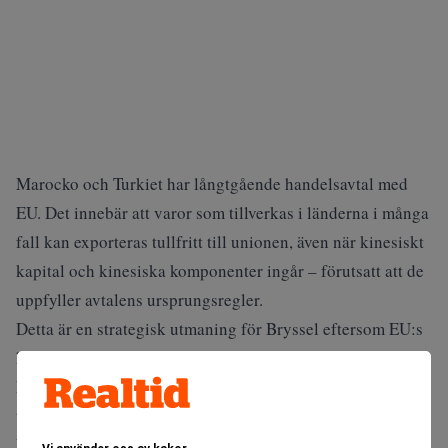
Marocko och Turkiet har långtgående handelsavtal med
EU. Det innebär att varor som tillverkas i länderna i många
fall kan exporteras tullfritt till unionen, även när kinesiskt
kapital och kinesiska komponenter ingår – förutsatt att de
uppfyller avtalens ursprungsregler.
Detta är en strategisk utmaning för Bryssel eftersom EU:s
handelsskydd är betydligt svårare att använda när
kinesiska företag etablerar fullskalig produktion i
tredjeländer.
Läs också:
Musk kan tvingas sälja allt i Kina – om