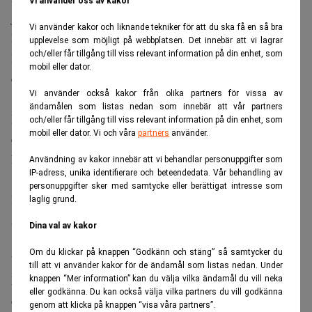
Vi använder oss av kakor
jätteaffären ska gå i lås. Realtid
Vi använder kakor och liknande tekniker för att du ska få en så bra
Massiva investeringar i elbilar, batterier och solpaneler
upplevelse som möjligt på webbplatsen. Det innebär att vi lagrar
och/eller får tillgång till viss relevant information på din enhet, som
I Marocko bygger kinesiska bolag ett helt ekosystem för
mobil eller dator.
elbilar.
Vi använder också kakor från olika partners för vissa av
ändamålen som listas nedan som innebär att vår partners
Batteritillverkare som Gotion, BTR, Tinci och Huayou
och/eller får tillgång till viss relevant information på din enhet, som
mobil eller dator. Vi och våra
partners
använder.
etablerar sig i landet, tillsammans med
komponenttillverkare som APG och Sentury Tire.
Användning av kakor innebär att vi behandlar personuppgifter som
IP-adress, unika identifierare och beteendedata. Vår behandling av
personuppgifter sker med samtycke eller berättigat intresse som
I Turkiet expanderar dessutom Haier inom vitvaror och
laglig grund.
Astronergy inom solpaneler.
Dina val av kakor
Om du klickar på knappen “Godkänn och stäng” så samtycker du
Under de senaste fyra åren har kinesiska investeringar i
till att vi använder kakor för de ändamål som listas nedan. Under
Marocko och Turkiet uppgått till omkring 8 miljarder
knappen “Mer information” kan du välja vilka ändamål du vill neka
eller godkänna. Du kan också välja vilka partners du vill godkänna
dollar, enligt
Euronews
.
genom att klicka på knappen “visa våra partners”.