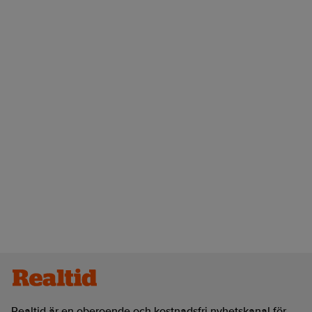
Realtid är en oberoende och kostnadsfri nyhetskanal för