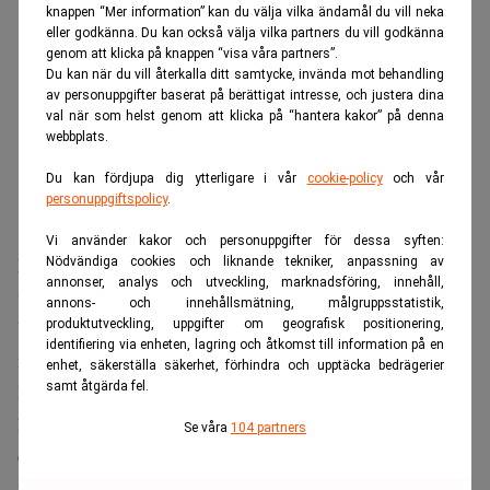
knappen “Mer information” kan du välja vilka ändamål du vill neka
eller godkänna. Du kan också välja vilka partners du vill godkänna
genom att klicka på knappen “visa våra partners”.
Du kan när du vill återkalla ditt samtycke, invända mot behandling
av personuppgifter baserat på berättigat intresse, och justera dina
val när som helst genom att klicka på “hantera kakor” på denna
webbplats.
Du kan fördjupa dig ytterligare i vår
cookie-policy
och vår
personuppgiftspolicy
.
Vi använder kakor och personuppgifter för dessa syften:
Elpriserna har stigit till historiskt höga nivåer i sommar,
Nödvändiga cookies och liknande tekniker, anpassning av
annonser, analys och utveckling, marknadsföring, innehåll,
visar ny statistik från prisjämförelsesajten Elskling.
annons- och innehållsmätning, målgruppsstatistik,
Undvik att använda hushållets elslukande maskiner på
produktutveckling, uppgifter om geografisk positionering,
identifiering via enheten, lagring och åtkomst till information på en
morgonen och på kvällen om du vill spara pengar.
enhet, säkerställa säkerhet, förhindra och upptäcka bedrägerier
samt åtgärda fel.
De sammantagna elpriserna i juni och juli var de näst
högsta någonsin – bara under elkrisen sommaren 2022 var
Se våra
104 partners
elen dyrare. I juni var exempelvis spotpriserna på el
mellan 150 och 1 400 procent högre, jämfört med samma