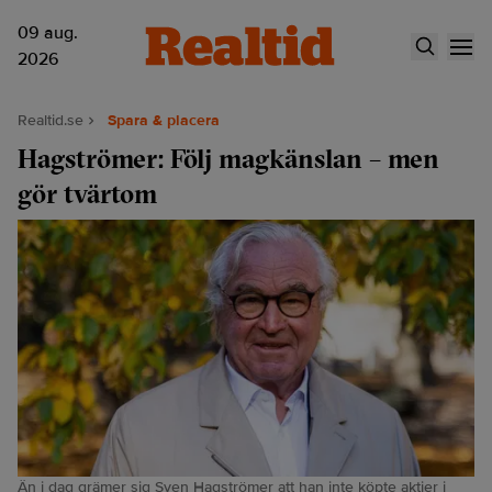
09 aug.
2026
Realtid.se
Spara & placera
Hagströmer: Följ magkänslan – men
gör tvärtom
Än i dag grämer sig Sven Hagströmer att han inte köpte aktier i