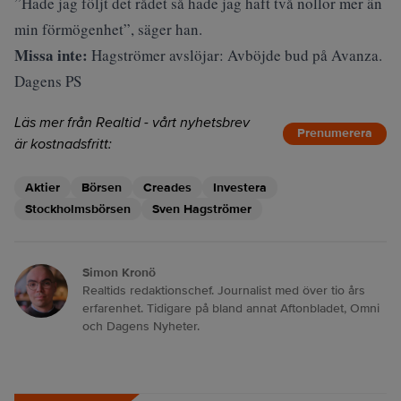
”Hade jag följt det rådet så hade jag haft två nollor mer än
min förmögenhet”, säger han.
Missa inte:
Hagströmer avslöjar: Avböjde bud på Avanza.
Dagens PS
Läs mer från Realtid - vårt nyhetsbrev
Prenumerera
är kostnadsfritt:
Aktier
Börsen
Creades
Investera
Stockholmsbörsen
Sven Hagströmer
Simon Kronö
Realtids redaktionschef. Journalist med över tio års
erfarenhet. Tidigare på bland annat Aftonbladet, Omni
och Dagens Nyheter.