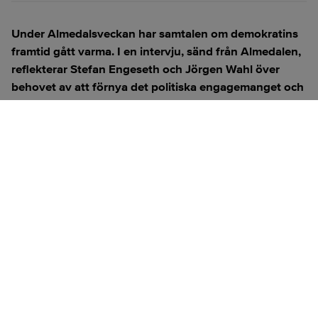
Under Almedalsveckan har samtalen om demokratins
framtid gått varma. I en intervju, sänd från Almedalen,
reflekterar Stefan Engeseth och Jörgen Wahl över
behovet av att förnya det politiska engagemanget och
hur modern teknik kan användas för att överbrygga
klyftan mellan medborgare och beslutsfattare.
Titta på
videosidan
för en ren videoupplevelse.
ANNONS