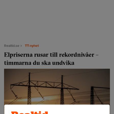
Realtid.se
TT-nyhet
Elpriserna rusar till rekordnivåer –
timmarna du ska undvika