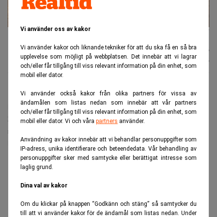
Vi använder oss av kakor
Elen har under sommaren varit ovanligt dyr. Foto: Johan Nilsson/TT
Vi använder kakor och liknande tekniker för att du ska få en så bra
Nyhetsbyrån
Publicerad:
07 aug. 2026
upplevelse som möjligt på webbplatsen. Det innebär att vi lagrar
TT
Uppdaterad:
07 aug. 2026
och/eller får tillgång till viss relevant information på din enhet, som
mobil eller dator.
De sammantagna elpriserna i juni och juli var de näst
Vi använder också kakor från olika partners för vissa av
ändamålen som listas nedan som innebär att vår partners
högsta någonsin – bara under elkrisen sommaren
och/eller får tillgång till viss relevant information på din enhet, som
2022 var elen dyrare. I juni var exempelvis
mobil eller dator. Vi och våra
partners
använder.
spotpriserna på el mellan 150 och 1 400 procent
Användning av kakor innebär att vi behandlar personuppgifter som
högre, jämfört med samma månad i fjol.
IP-adress, unika identifierare och beteendedata. Vår behandling av
personuppgifter sker med samtycke eller berättigat intresse som
ANNONS
laglig grund.
Dina val av kakor
Om du klickar på knappen “Godkänn och stäng” så samtycker du
till att vi använder kakor för de ändamål som listas nedan. Under