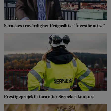
Sernekes trovärdighet ifrågasätts: "Återstår att se"
Prestigeprojekt i fara efter Sernekes konkurs