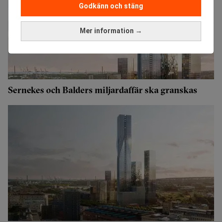
Godkänn och stäng
Mer information →
Sernekes och Balders miljardaffär ska granskas