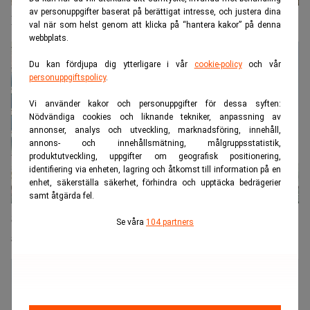
av personuppgifter baserat på berättigat intresse, och justera dina
Doxa vill sälja Serneke – ett år efter köpet
val när som helst genom att klicka på “hantera kakor” på denna
webbplats.
Du kan fördjupa dig ytterligare i vår
cookie-policy
och vår
personuppgiftspolicy
.
Vi använder kakor och personuppgifter för dessa syften:
Nödvändiga cookies och liknande tekniker, anpassning av
annonser, analys och utveckling, marknadsföring, innehåll,
annons- och innehållsmätning, målgruppsstatistik,
produktutveckling, uppgifter om geografisk positionering,
identifiering via enheten, lagring och åtkomst till information på en
enhet, säkerställa säkerhet, förhindra och upptäcka bedrägerier
samt åtgärda fel.
Serneke ligger efter med betalningar – 40-tal
Se våra
104 partners
aktiva ärenden hos Kronofogden