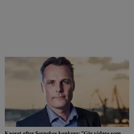
Kaoset efter Sernekes konkurs: "Går vidare som