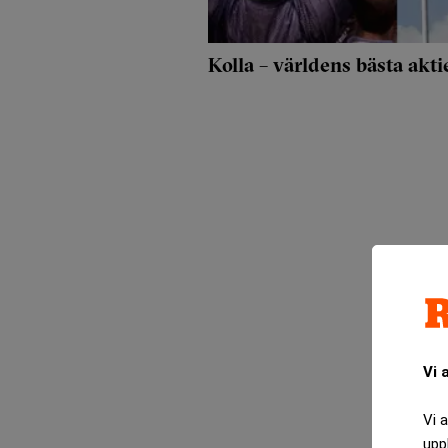
Kolla – världens bästa akti
Vi 
Vi 
upp