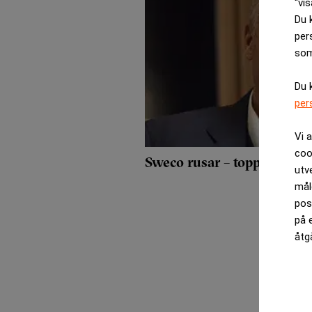
“vis
Du 
per
som
Du 
per
Vi 
coo
Sweco rusar – toppförvalta
utv
mål
pos
på 
åtg