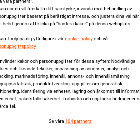
a våra partners”.
kan när du vill återkalla ditt samtycke, invända mot behandling av
sonuppgifter baserat på berättigat intresse, och justera dina val när
 helst genom att klicka på “hantera kakor” på denna webbplats.
kan fördjupa dig ytterligare i vår
cookie-policy
och vår
sonuppgiftspolicy
.
använder kakor och personuppgifter för dessa syften: Nödvändiga
kies och liknande tekniker, anpassning av annonser, analys och
ren prickade rätt
Krisande Beyond Meat 
eckling, marknadsföring, innehåll, annons- och innehållsmätning,
på ett år
gruppsstatistik, produktutveckling, uppgifter om geografisk
itionering, identifiering via enheten, lagring och åtkomst till informa
en enhet, säkerställa säkerhet, förhindra och upptäcka bedrägerier 
ANNONS
ärda fel.
Se våra
104 partners