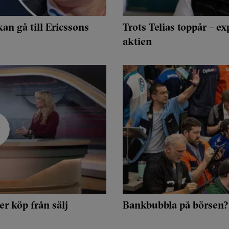
an gå till Ericssons
Trots Telias toppår – ex
aktien
r köp från sälj
Bankbubbla på börsen? 