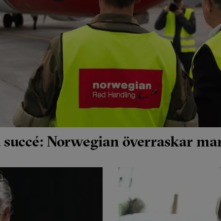
 succé: Norwegian överraskar m