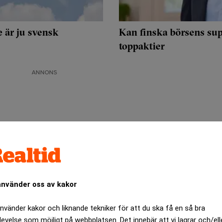
e är ju svensk
Kan finska börsens sup
toppaktier
ANNONS
använder oss av kakor
använder kakor och liknande tekniker för att du ska få en så bra
levelse som möjligt på webbplatsen. Det innebär att vi lagrar och/ell