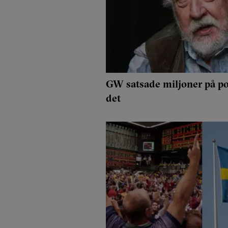
GW satsade miljoner på po
det