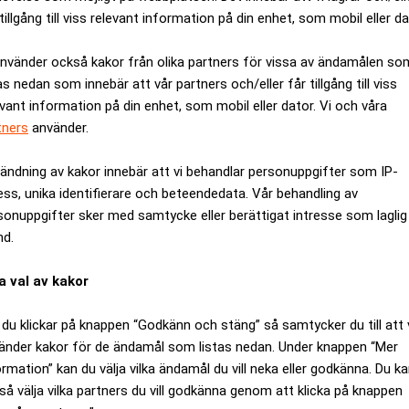
tillgång till viss relevant information på din enhet, som mobil eller da
använder också kakor från olika partners för vissa av ändamålen so
as nedan som innebär att vår partners och/eller får tillgång till viss
evant information på din enhet, som mobil eller dator. Vi och våra
tners
använder.
ändning av kakor innebär att vi behandlar personuppgifter som IP-
ess, unika identifierare och beteendedata. Vår behandling av
sonuppgifter sker med samtycke eller berättigat intresse som laglig
nd.
a val av kakor
örsvarsrally – byter ut
Ny regel 2026 kan påve
du klickar på knappen “Godkänn och stäng” så samtycker du till att 
expertens råd
änder kakor för de ändamål som listas nedan. Under knappen “Mer
ormation” kan du välja vilka ändamål du vill neka eller godkänna. Du k
så välja vilka partners du vill godkänna genom att klicka på knappen