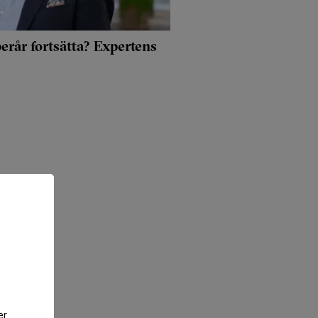
erår fortsätta? Expertens
er