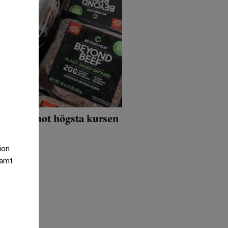
på väg mot högsta kursen
tion
samt