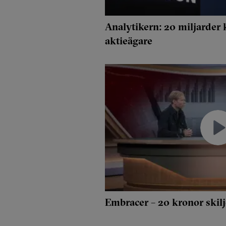
Analytikern: 20 miljarder k
aktieägare
Embracer – 20 kronor skilje