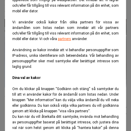
Experter: Skippa barnsparande –
och/eller får tillgång till viss relevant information på din enhet, som
prioritera dig själv
mobil eller dator.
Vi använder också kakor från olika partners för vissa av
ändamålen som listas nedan som innebär att vår partners
och/eller får tillgång till viss relevant information på din enhet, som
mobil eller dator. Vi och våra
partners
använder.
Användning av kakor innebär att vi behandlar personuppgifter som
IP-adress, unika identifierare och beteendedata. Vår behandling av
personuppgifter sker med samtycke eller berättigat intresse som
laglig grund.
Dina val av kakor
Om du klickar på knappen “Godkänn och stäng” så samtycker du
Man är inte en dålig förälder bara för att man inte sparar pengar,
till att vi använder kakor för de ändamål som listas nedan. Under
enligt privatekonomen. Foto: Jessica Gow / TT
knappen “Mer information” kan du välja vilka ändamål du vill neka
eller godkänna. Du kan också välja vilka partners du vill godkänna
Nyhetsbyrån
Publicerad:
12 juli 2026
genom att klicka på knappen “visa våra partners”.
TT
Uppdaterad:
12 juli 2026
Du kan när du vill återkalla ditt samtycke, invända mot behandling
av personuppgifter baserat på berättigat intresse, och justera dina
val när som helst genom att klicka på “hantera kakor” på denna