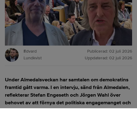
Edvard
Publicerad:
02 juli 2026
Lundkvist
Uppdaterad:
02 juli 2026
Under Almedalsveckan har samtalen om demokratins
framtid gått varma. I en intervju, sänd från Almedalen,
reflekterar Stefan Engeseth och Jörgen Wahl över
behovet av att förnya det politiska engagemanget och
hur modern teknik kan användas för att överbrygga
klyftan mellan medborgare och beslutsfattare.
Titta på
videosidan
för en ren videoupplevelse.
ANNONS