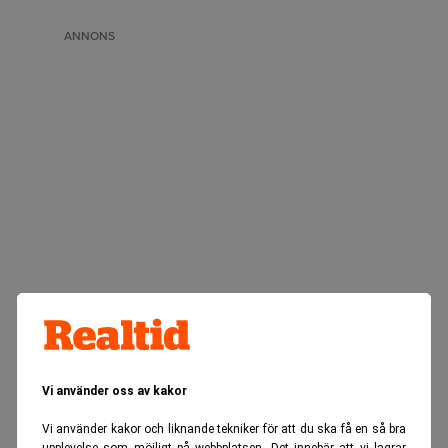
ANNONS
Vi använder oss av kakor
Realtid.se
Spara & placera
Vi använder kakor och liknande tekniker för att du ska få en så bra
upplevelse som möjligt på webbplatsen. Det innebär att vi lagrar