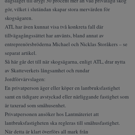
dagsläget till drygt 30 procent mer än vad privatägd skog
gör, vilket i slutändan skapar stora mervärden för
skogsägaren.
ATL har även kunnat visa två konkreta fall där
tillvägagångssättet har använts, bland annat av
entreprenörsbröderna Michael och Nicklas Storåkers – se
separat artikel.
Så här går det till när skogsägarna, enligt ATL, drar nytta
av Skatteverkets långsamhet och rundar
Jordförvärvslagen:
En privatperson äger eller köper en lantbruksfastighet
samt en tidigare avstyckad eller närliggande fastighet som
är taxerad som småhusenhet.
Privatpersonen ansöker hos Lantmäteriet att
lantbruksfastigheten ska regleras till småhusfastighet.
När detta är klart överförs all mark från