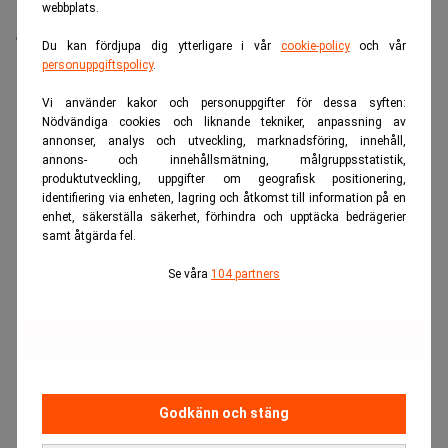
Den som kan spara lite pengar varje månad kan ha
webbplats.
anledning att fundera på hur man ska prioritera.
Du kan fördjupa dig ytterligare i vår
cookie-policy
och vår
Barnen, pensionen eller bufferten?
personuppgiftspolicy
.
ANNONS
Vi använder kakor och personuppgifter för dessa syften:
Nödvändiga cookies och liknande tekniker, anpassning av
annonser, analys och utveckling, marknadsföring, innehåll,
annons- och innehållsmätning, målgruppsstatistik,
produktutveckling, uppgifter om geografisk positionering,
identifiering via enheten, lagring och åtkomst till information på en
enhet, säkerställa säkerhet, förhindra och upptäcka bedrägerier
samt åtgärda fel.
Se våra
104 partners
Godkänn och stäng