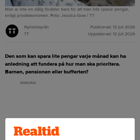
Man är inte en dålig förälder bara för att man inte sparar pengar,
enligt privatekonomen. Foto: Jessica Gow / TT
Nyhetsbyrån
Publicerad:
12 juli 2026
TT
Uppdaterad:
12 juli 2026
Den som kan spara lite pengar varje månad kan ha
anledning att fundera på hur man ska prioritera.
Barnen, pensionen eller bufferten?
ANNONS