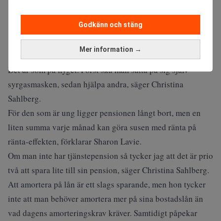
Godkänn och stäng
Mer information →
Det är som på flyget. Först ska man sätta på sig själv
syrgasmasken, sedan hjälpa andra, säger Christina
Sahlberg.
För den som är ung ligger pensionen långt bort, men en
liten summa varje månad kan göra susen med ränta på
ränta-effekten, förklarar Sharon Lavie.
Om man inte har tjänstepension så tycker jag att det är prio
två att spara lite till sin pension, säger Christina Sahlberg.
Att amortera på lån är ett slags sparande, men hon tycker
inte att man behöver amortera mer på sina bostadslån än
vad dagens amorteringskrav kräver. Samtidigt påpekar