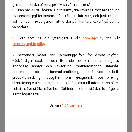
Christina Sahlberg
, privatekonom på Skandia, håller med.
genom att klicka på knappen “visa våra partners”.
Du kan när du vill återkalla ditt samtycke, invända mot behandling
Bufferten först
av personuppgifter baserat på berättigat intresse, och justera dina
Det är bevisat att vår hälsa bygger på att vi har kontroll.
val när som helst genom att klicka på “hantera kakor” på denna
webbplats.
Därför är det absolut prio ett att ha en buffert, säger hon.
Spara först ihop till reservpengarna, därefter annat
Du kan fördjupa dig ytterligare i vår
cookie-policy
och vår
personuppgiftspolicy
.
sparande. Och tänk på sig själv i första hand, anser
Vi använder kakor och personuppgifter för dessa syften:
ekonomerna.
Nödvändiga cookies och liknande tekniker, anpassning av
annonser, analys och utveckling, marknadsföring, innehåll,
ANNONS
annons- och innehållsmätning, målgruppsstatistik,
produktutveckling, uppgifter om geografisk positionering,
identifiering via enheten, lagring och åtkomst till information på en
enhet, säkerställa säkerhet, förhindra och upptäcka bedrägerier
samt åtgärda fel.
Se våra
104 partners