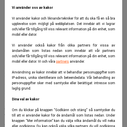
Vi använder oss av kakor
Vi använder kakor och liknande tekniker för att du ska få en så bra
upplevelse som möjligt på webbplatsen. Det innebär att vi lagrar
och/eller får tillgång till viss relevant information på din enhet, som
mobil eller dator.
Vi använder också kakor från olika partners för vissa av
Sätt dig själv först när du sparar pengar. Se till att skrapa
ändamålen som listas nedan som innebär att vår partners
och/eller får tillgång till viss relevant information på din enhet, som
ihop en ordentlig buffert, och spara sedan till barnen i eget
mobil eller dator. Vi och våra
partners
använder.
namn. Det råder privatekonomerna.
Användning av kakor innebär att vi behandlar personuppgifter som
Den som kan spara lite pengar varje månad kan ha
IP-adress, unika identifierare och beteendedata. Vår behandling av
anledning att fundera på hur man ska prioritera. Barnen,
personuppgifter sker med samtycke eller berättigat intresse som
laglig grund.
pensionen eller bufferten?
Det är ganska tydligt för mig, bufferten är viktigast, säger
Dina val av kakor
Sharon Lavie
, privatekonom på Lendo.
Om du klickar på knappen “Godkänn och stäng” så samtycker du
Två, tre månaders utgifter behövs för att man ska klara sig
till att vi använder kakor för de ändamål som listas nedan. Under
knappen “Mer information” kan du välja vilka ändamål du vill neka
om något händer, som att man blir sjuk eller arbetslös.
eller godkänna. Du kan också välja vilka partners du vill godkänna