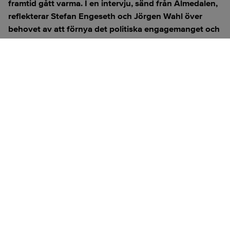
framtid gått varma. I en intervju, sänd från Almedalen,
reflekterar Stefan Engeseth och Jörgen Wahl över
behovet av att förnya det politiska engagemanget och
hur modern teknik kan användas för att överbrygga
klyftan mellan medborgare och beslutsfattare.
Titta på
videosidan
för en ren videoupplevelse.
ANNONS