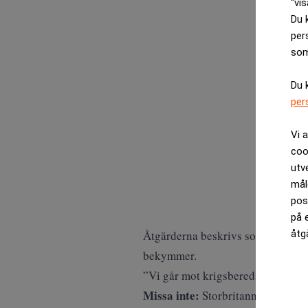
“vis
Du 
per
som
Du 
per
Vi 
coo
utv
mål
pos
på 
åtg
Åtgärderna beskrivs som nödvändiga
bekymmer.
”Vi går mot krigsberedskap”, säge
Missa inte:
Storbritannien: ”Vi s