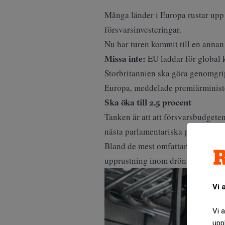
Många länder i Europa rustar upp 
försvarsinvesteringar
.
Nu har turen kommit till en annan
Missa inte:
EU laddar för global 
Storbritannien ska göra genomgripa
Europa, meddelade premiärminis
Ska öka till 2,5 procent
Tanken är att att försvarsbudgeten
nästa parlamentariska period.
Bland de mest omfattande åtgärder
upprustning inom drönarteknik, mi
Vi 
Vi 
upp