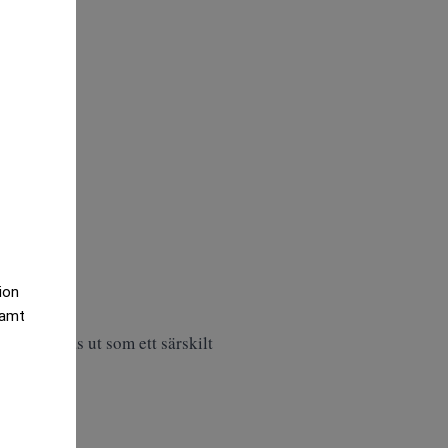
tion
samt
ssion pekas ut som ett särskilt