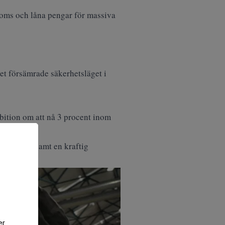
broms och
låna pengar för massiva
det försämrade säkerhetsläget i
mbition om att nå 3 procent inom
ckubåtar, samt en kraftig
C
.
er