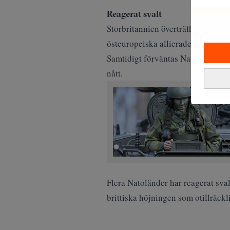
Reagerat svalt
Storbritannien överträffade redan 
östeuropeiska allierade som redan 
Samtidigt förväntas Nato höja sin
nått.
Flera Natoländer har reagerat sval
brittiska höjningen som otillräckl