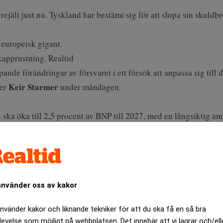
rejält just nu. Tyskland har bestämt sig för att slopa sin skuld
 europeisk gigant.
kapprustning. Realtid
nde förändringar av försvaret i ett försök att anpassa sig till 
Keir Starmer
ter
under måndagen.
 ska öka till 2,5 procent av BNP till 2027, med en långsiktig a
na i den nya planen finns byggandet av tolv nya kärndrivna atta
ssiler, cyberförsvar och ammunitionstillverkning, skriver
CNB
använder oss av kakor
använder kakor och liknande tekniker för att du ska få en så bra
levelse som möjligt på webbplatsen. Det innebär att vi lagrar och/ell