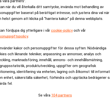
a våra partners”.
kan när du vill återkalla ditt samtycke, invända mot behandling av
sonuppgifter baserat på berättigat intresse, och justera dina val när
 helst genom att klicka på “hantera kakor” på denna webbplats.
kan fördjupa dig ytterligare i vår
cookie-policy
och vår
sonuppgiftspolicy
.
använder kakor och personuppgifter för dessa syften: Nödvändiga
kies och liknande tekniker, anpassning av annonser, analys och
eckling, marknadsföring, innehåll, annons- och innehållsmätning,
gruppsstatistik, produktutveckling, uppgifter om geografisk
itionering, identifiering via enheten, lagring och åtkomst till informa
en enhet, säkerställa säkerhet, förhindra och upptäcka bedrägerier 
ärda fel.
 för att hantera ett mer hotfullt säkerhetsläge, där rysk aggre
Se våra
104 partners
r Starmer.
ka bygga vapenfabriker över hela landet”. Dagens PS