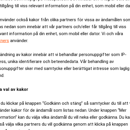
tillgång till viss relevant information på din enhet, som mobil eller da
använder också kakor från olika partners för vissa av ändamålen so
as nedan som innebär att vår partners och/eller får tillgång till viss
evant information på din enhet, som mobil eller dator. Vi och våra
tners
använder.
ändning av kakor innebär att vi behandlar personuppgifter som IP-
ess, unika identifierare och beteendedata. Vår behandling av
sonuppgifter sker med samtycke eller berättigat intresse som laglig
nd.
a val av kakor
du klickar på knappen “Godkänn och stäng” så samtycker du till att 
r samtidigt som han gjorde ett besök hos den brittiska försvars
änder kakor för de ändamål som listas nedan. Under knappen “Mer
ormation” kan du välja vilka ändamål du vill neka eller godkänna. Du k
så välja vilka partners du vill godkänna genom att klicka på knappen
ANNONS