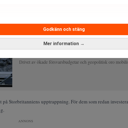
2024 Natos minimikrav på 2 procent av BNP i försvarsutgifter, m
når eller överträffar 2,8 procent.
Godkänn och stäng
a gemensamma mål till 5 procent av BNP till 2032 – ett krav som
Mer information →
Rekordkapital mobiliseras till Europas för
Drivet av ökade försvarsbudgetar och geopolitisk oro mobilis
t på Storbritanniens upptrappning. För dem som redan investerar
ig.
ANNONS