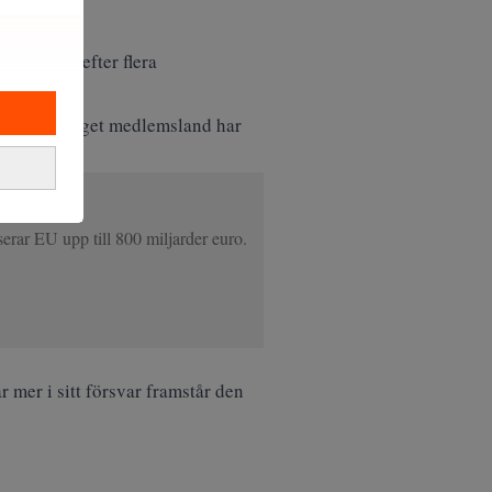
en ligger efter flera
 hittills inget medlemsland har
svar
erar EU upp till 800 miljarder euro.
 mer i sitt försvar framstår den