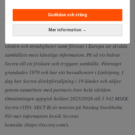
För ytterligare information:
Torbjörn Kronander, koncernchef och vd, Sectra AB, tel
Godkänn och stäng
0705 23 52 27
Om Sectra
Mer information →
Sectra hjälper sjukhus världen över att effektivisera
vården och myndigheter samt försvar i Europa att skydda
samhällets mest känsliga information. På så vis bidrar
Sectra till ett friskare och tryggare samhälle. Företaget
grundades 1978 och har sitt huvudkontor i Linköping. I
dag har Sectra direktförsäljning i 19 länder och säljer
genom samarbete med partners över hela världen.
Omsättningen uppgick helåret 2025/2026 till 3 542 MSEK.
Sectra (STO: SECT B) är noterat på Nasdaq Stockholm.
För mer information besök Sectras
hemsida (https://sectra.com/).