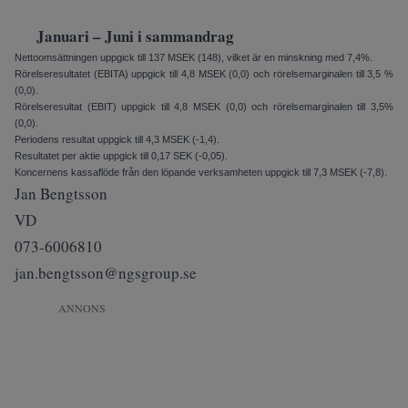
Januari – Juni i sammandrag
Nettoomsättningen uppgick till 137 MSEK (148), vilket är en minskning med 7,4%.
Rörelseresultatet (EBITA) upp­gick till 4,8 MSEK (0,0) och rörelse­marginalen till 3,5 %
(0,0).
Rörelseresultat (EBIT) uppgick till 4,8 MSEK (0,0) och rörelsemarginalen till 3,5%
(0,0).
Periodens resultat uppgick till 4,3 MSEK (-1,4).
Resultatet per aktie uppgick till 0,17 SEK (-0,05).
Koncernens kassaflöde från den löpande verksamheten uppgick till 7,3 MSEK (-7,8).
Jan Bengtsson
VD
073-6006810
jan.bengtsson@ngsgroup.se
ANNONS