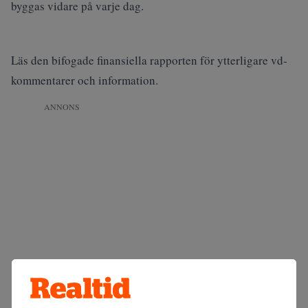
byggas vidare på varje dag.
Läs den bifogade finansiella rapporten för ytterligare vd-
kommentarer och information.
ANNONS