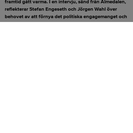
framtid gått varma. I en intervju, sänd från Almedalen,
reflekterar Stefan Engeseth och Jörgen Wahl över
behovet av att förnya det politiska engagemanget och
hur modern teknik kan användas för att överbrygga
klyftan mellan medborgare och beslutsfattare.
Titta på
videosidan
för en ren videoupplevelse.
ANNONS