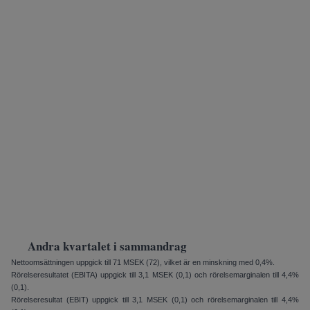
Andra kvartalet i sammandrag
Nettoomsättningen uppgick till 71 MSEK (72), vilket är en minskning med 0,4%.
Rörelseresultatet (EBITA) upp­gick till 3,1 MSEK (0,1) och rörelse­marginalen till 4,4%
(0,1).
Rörelseresultat (EBIT) uppgick till 3,1 MSEK (0,1) och rörelsemarginalen till 4,4%