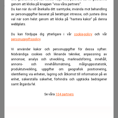
offentliggörande den 5 juni 2026, kl. 08:15.
genom att klicka på knappen “visa våra partners”.
Du kan när du vill återkalla ditt samtycke, invända mot behandling
av personuppgifter baserat på berättigat intresse, och justera dina
val när som helst genom att klicka på “hantera kakor” på denna
webbplats.
ANNONS
Du kan fördjupa dig ytterligare i vår
cookie-policy
och vår
personuppgiftspolicy
.
Vi använder kakor och personuppgifter för dessa syften:
Nödvändiga cookies och liknande tekniker, anpassning av
annonser, analys och utveckling, marknadsföring, innehåll,
annons- och innehållsmätning, målgruppsstatistik,
produktutveckling, uppgifter om geografisk positionering,
identifiering via enheten, lagring och åtkomst till information på en
enhet, säkerställa säkerhet, förhindra och upptäcka bedrägerier
samt åtgärda fel.
Se våra
104 partners