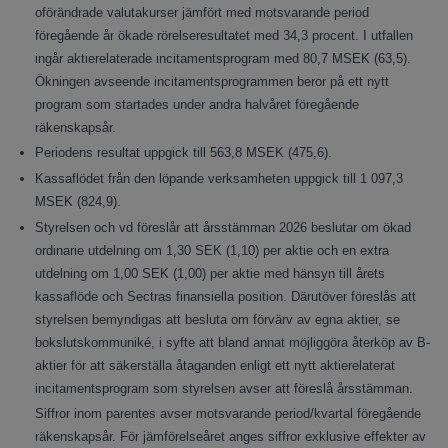
oförändrade valutakurser jämfört med motsvarande period
föregående år ökade rörelseresultatet med 34,3 procent. I utfallen
ingår aktierelaterade incitamentsprogram med 80,7 MSEK (63,5).
Ökningen avseende incitamentsprogrammen beror på ett nytt
program som startades under andra halvåret föregående
räkenskapsår.
Periodens resultat uppgick till 563,8 MSEK (475,6).
Kassaflödet från den löpande verksamheten uppgick till 1 097,3
MSEK (824,9).
Styrelsen och vd föreslår att årsstämman 2026 beslutar om ökad
ordinarie utdelning om 1,30 SEK (1,10) per aktie och en extra
utdelning om 1,00 SEK (1,00) per aktie med hänsyn till årets
kassaflöde och Sectras finansiella position. Därutöver föreslås att
styrelsen bemyndigas att besluta om förvärv av egna aktier, se
bokslutskommuniké, i syfte att bland annat möjliggöra återköp av B-
aktier för att säkerställa åtaganden enligt ett nytt aktierelaterat
incitamentsprogram som styrelsen avser att föreslå årsstämman.
Siffror inom parentes avser motsvarande period/kvartal föregående
räkenskapsår. För jämförelseåret anges siffror exklusive effekter av