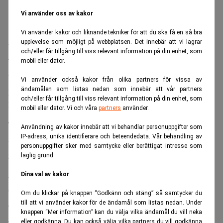
Vi använder oss av kakor
Vi använder kakor och liknande tekniker för att du ska få en så bra
upplevelse som möjligt på webbplatsen. Det innebär att vi lagrar
Presentation av den finansiella rapporten
och/eller får tillgång till viss relevant information på din enhet, som
Torbjörn Kronander, koncernchef och vd Sectra AB,
mobil eller dator.
tillsammans med Jessica Holmquist, CFO Sectra AB,
Vi använder också kakor från olika partners för vissa av
presenterar den finansiella rapporten och besvarar frågor.
ändamålen som listas nedan som innebär att vår partners
och/eller får tillgång till viss relevant information på din enhet, som
Presentationen hålls på engelska.
mobil eller dator. Vi och våra
partners
använder.
Tid: 5 juni 2026, kl. 10:00
Användning av kakor innebär att vi behandlar personuppgifter som
IP-adress, unika identifierare och beteendedata. Vår behandling av
Följ live eller lyssna på inspelning i efterhand:
personuppgifter sker med samtycke eller berättigat intresse som
https://investor.sectra.com/q4report2526
laglig grund.
Denna information är sådan information som Sectra AB
Dina val av kakor
(publ) är skyldigt att offentliggöra enligt EU:s
Om du klickar på knappen “Godkänn och stäng” så samtycker du
marknadsmissbruksförordning. Informationen lämnades,
till att vi använder kakor för de ändamål som listas nedan. Under
knappen “Mer information” kan du välja vilka ändamål du vill neka
genom nedanstående kontaktpersons försorg, för
eller godkänna. Du kan också välja vilka partners du vill godkänna