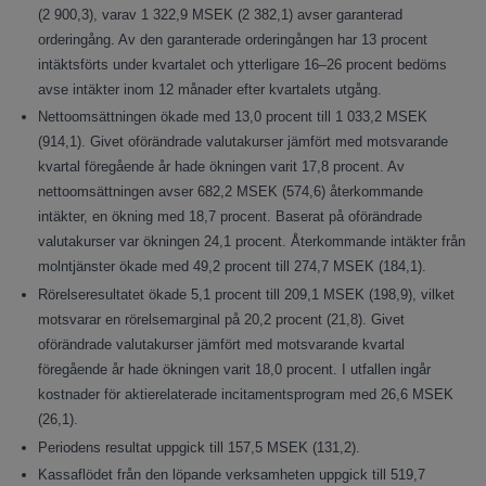
(2 900,3), varav 1 322,9 MSEK (2 382,1) avser garanterad
orderingång. Av den garanterade orderingången har 13 procent
intäktsförts under kvartalet och ytterligare 16–26 procent bedöms
avse intäkter inom 12 månader efter kvartalets utgång.
Nettoomsättningen ökade med 13,0 procent till 1 033,2 MSEK
(914,1). Givet oförändrade valutakurser jämfört med motsvarande
kvartal föregående år hade ökningen varit 17,8 procent. Av
nettoomsättningen avser 682,2 MSEK (574,6) återkommande
intäkter, en ökning med 18,7 procent. Baserat på oförändrade
valutakurser var ökningen 24,1 procent. Återkommande intäkter från
molntjänster ökade med 49,2 procent till 274,7 MSEK (184,1).
Rörelseresultatet ökade 5,1 procent till 209,1 MSEK (198,9), vilket
motsvarar en rörelsemarginal på 20,2 procent (21,8). Givet
oförändrade valutakurser jämfört med motsvarande kvartal
föregående år hade ökningen varit 18,0 procent. I utfallen ingår
kostnader för aktierelaterade incitamentsprogram med 26,6 MSEK
(26,1).
Periodens resultat uppgick till 157,5 MSEK (131,2).
Kassaflödet från den löpande verksamheten uppgick till 519,7