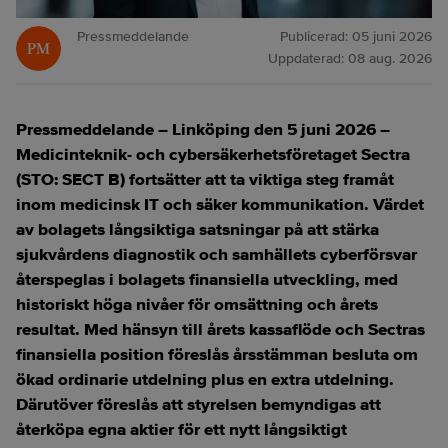
Pressmeddelande
Publicerad:
05 juni 2026
Uppdaterad:
08 aug. 2026
Pressmeddelande – Linköping den 5 juni 2026 –
Medicinteknik- och cybersäkerhetsföretaget Sectra
(STO: SECT B) fortsätter att ta viktiga steg framåt
inom medicinsk IT och säker kommunikation. Värdet
av bolagets långsiktiga satsningar på att stärka
sjukvårdens diagnostik och samhällets cyberförsvar
återspeglas i bolagets finansiella utveckling, med
historiskt höga nivåer för omsättning och årets
resultat. Med hänsyn till årets kassaflöde och Sectras
finansiella position föreslås årsstämman besluta om
ökad ordinarie utdelning plus en extra utdelning.
Därutöver föreslås att styrelsen bemyndigas att
återköpa egna aktier för ett nytt långsiktigt