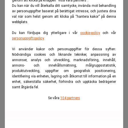
genom att klicka på knappen “visa våra partners”.
Du kan när du vill återkalla ditt samtycke, invända mot behandling
ANNONS
av personuppgifter baserat på berättigat intresse, och justera dina
val när som helst genom att klicka på “hantera kakor” på denna
webbplats.
Du kan fördjupa dig ytterligare i vår
cookie-policy
och vår
personuppgiftspolicy
.
Vi använder kakor och personuppgifter för dessa syften:
Nödvändiga cookies och liknande tekniker, anpassning av
annonser, analys och utveckling, marknadsföring, innehåll,
annons- och innehållsmätning, målgruppsstatistik,
produktutveckling, uppgifter om geografisk positionering,
identifiering via enheten, lagring och åtkomst till information på en
enhet, säkerställa säkerhet, förhindra och upptäcka bedrägerier
samt åtgärda fel.
Se våra
104 partners
Realtid.se
Karriär & ledarskap