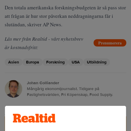
Den totala amerikanska forskningsbudgeten är så pass stor
att frågan är hur stor påverkan neddragningarna får i
slutändan, skriver
AP News
.
Läs mer från Realtid - vårt nyhetsbrev
Prenumerera
är kostnadsfritt:
Asien
Europa
Forskning
USA
Utbildning
Johan Colliander
Mångårig ekonomijournalist. Tidigare på
Fastighetsvärlden, Fri Köpenskap, Food Supply.
ANNONS
Specialister på juristrekrytering