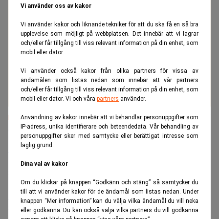
Vi använder oss av kakor
Vi använder kakor och liknande tekniker för att du ska få en så bra
Med två decenniers erfarenhet av att tillsätta tjänster
upplevelse som möjligt på webbplatsen. Det innebär att vi lagrar
inom juridik och compliance vet vi vad som krävs för
och/eller får tillgång till viss relevant information på din enhet, som
att lyckas med affärskritiska tillsättningar. Träffsäkert.
mobil eller dator.
Tryggt. Resultatdrivet.
Vi använder också kakor från olika partners för vissa av
ändamålen som listas nedan som innebär att vår partners
Läs mer
och/eller får tillgång till viss relevant information på din enhet, som
mobil eller dator. Vi och våra
partners
använder.
Användning av kakor innebär att vi behandlar personuppgifter som
Senaste lediga jobben
IP-adress, unika identifierare och beteendedata. Vår behandling av
personuppgifter sker med samtycke eller berättigat intresse som
laglig grund.
Bolagsjurist till Eltel AB
Placering:
Bromma, Stockholm
Dina val av kakor
Sista ansökningsdag:
21/08/2026
Om du klickar på knappen “Godkänn och stäng” så samtycker du
till att vi använder kakor för de ändamål som listas nedan. Under
Medarbetare inom Intern styrning och kontroll till Alecta
knappen “Mer information” kan du välja vilka ändamål du vill neka
Sista ansökningsdag:
13/06/2026
eller godkänna. Du kan också välja vilka partners du vill godkänna