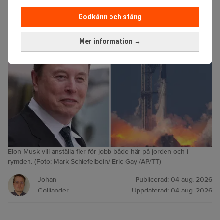
Musk vill ha hantverkare – till jobb
"utanför jorden"
Godkänn och stäng
Mer information →
Elon Musk vill anställa fler för jobb både här på jorden och i
rymden. (Foto: Mark Schiefelbein/ Eric Gay /AP/TT)
Johan
Publicerad:
04 aug. 2026
Colliander
Uppdaterad:
04 aug. 2026