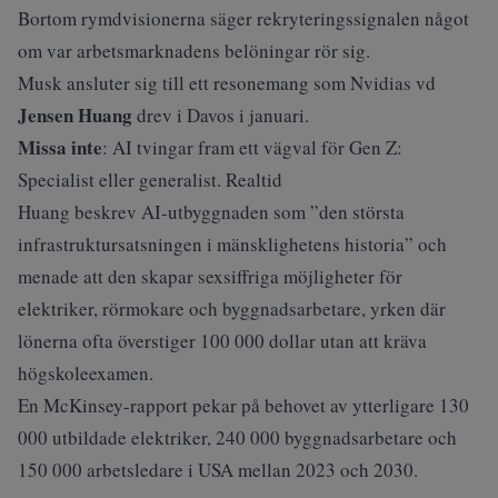
Bortom rymdvisionerna säger rekryteringssignalen något
om var arbetsmarknadens belöningar rör sig.
Musk ansluter sig till ett resonemang som Nvidias vd
Jensen Huang
drev i
Davos i januari
.
Missa inte
:
AI tvingar fram ett vägval för Gen Z:
Specialist eller generalist. Realtid
Huang beskrev AI-utbyggnaden som ”den största
infrastruktursatsningen i mänsklighetens historia” och
menade att den skapar sexsiffriga möjligheter för
elektriker, rörmokare och byggnadsarbetare, yrken där
lönerna ofta överstiger 100 000 dollar utan att kräva
högskoleexamen.
En McKinsey-rapport pekar på behovet av ytterligare 130
000 utbildade elektriker, 240 000 byggnadsarbetare och
150 000 arbetsledare i USA mellan 2023 och 2030.