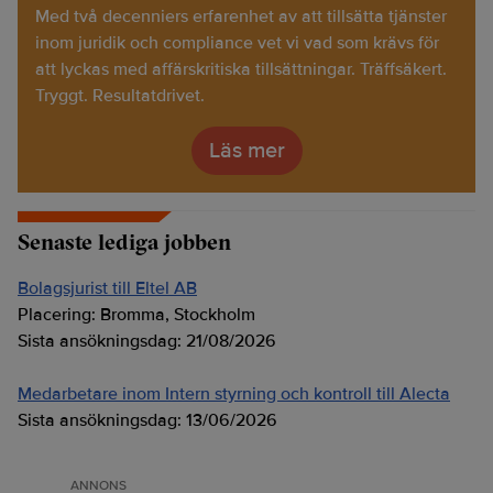
Med två decenniers erfarenhet av att tillsätta tjänster
inom juridik och compliance vet vi vad som krävs för
att lyckas med affärskritiska tillsättningar. Träffsäkert.
Tryggt. Resultatdrivet.
Läs mer
Senaste lediga jobben
Bolagsjurist till Eltel AB
Placering:
Bromma, Stockholm
Sista ansökningsdag:
21/08/2026
Medarbetare inom Intern styrning och kontroll till Alecta
Sista ansökningsdag:
13/06/2026
ANNONS