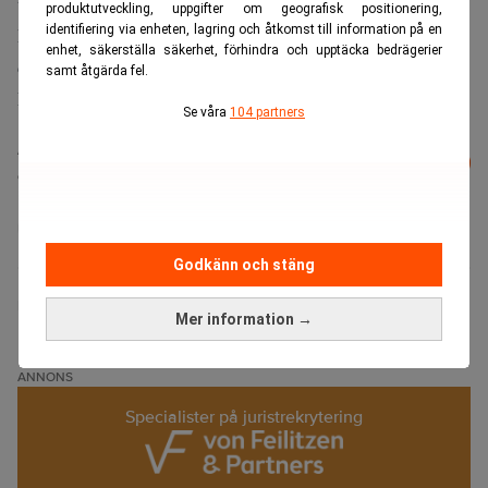
tjänster på ett enkelt, snabbt och begripligt sätt tror jag
produktutveckling, uppgifter om geografisk positionering,
identifiering via enheten, lagring och åtkomst till information på en
kommer vara en förutsättning för att kunna konkurrera på
enhet, säkerställa säkerhet, förhindra och upptäcka bedrägerier
den juridiska marknaden i framtiden, säger Maria
samt åtgärda fel.
Lilliestierna i en skriftlig kommentar.
Se våra
104 partners
Läs mer från Realtid - vårt nyhetsbrev
Prenumerera
är kostnadsfritt:
Deloitte
Godkänn och stäng
Realtid.se
Mer information →
ANNONS
Specialister på juristrekrytering