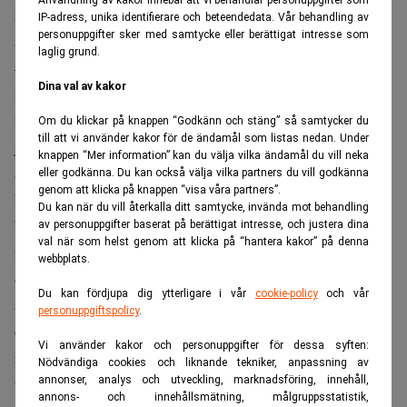
Användning av kakor innebär att vi behandlar personuppgifter som
Maria Lilliestierna framhåller i pressreleasen
IP-adress, unika identifierare och beteendedata. Vår behandling av
personuppgifter sker med samtycke eller berättigat intresse som
även Deloitte Legals globala satsning på teknologi.
laglig grund.
– Det är viktigt att hänga med i den teknikutveckling som
Dina val av kakor
sker även inom juridiken. Dokumentautomatisering är för
många jurister idag en självklarhet och på samma sätt tror
Om du klickar på knappen “Godkänn och stäng” så samtycker du
till att vi använder kakor för de ändamål som listas nedan. Under
jag att exempelvis research och kontraktsanalys med stöd
knappen “Mer information” kan du välja vilka ändamål du vill neka
av AI är något som kommer ha stor betydelse för hur vi
eller godkänna. Du kan också välja vilka partners du vill godkänna
genom att klicka på knappen “visa våra partners”.
kommer att arbeta i framtiden. Kunder kräver idag en ökad
Du kan när du vill återkalla ditt samtycke, invända mot behandling
bredd i rådgivningen, snabbare leveranser och förståelse
av personuppgifter baserat på berättigat intresse, och justera dina
val när som helst genom att klicka på “hantera kakor” på denna
för branschspecifika risker.
webbplats.
– Vi samarbetar dagligen med Deloittes övriga
Du kan fördjupa dig ytterligare i vår
cookie-policy
och vår
affärsområden och globala nätverk för att komplettera
personuppgiftspolicy
.
civilrätten med bland annat skatt, finansiell rådgivning,
Vi använder kakor och personuppgifter för dessa syften:
revision och riskhantering. Att vi dessutom med stöd av
Nödvändiga cookies och liknande tekniker, anpassning av
tekniska hjälpmedel har möjlighet att leverera våra
annonser, analys och utveckling, marknadsföring, innehåll,
annons- och innehållsmätning, målgruppsstatistik,