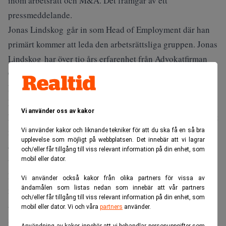
inom arbetsrätt och M&A. Det framgår av ett
pressmeddelande.
Jonas Lindskog går in som Head of Employment där han
primärt kommer att leda den arbetsrättsliga gruppen. Jonas
Lindskog har över tio års erfarenhet från Advokatfirman
Cederquist.
Lars Törner Larsson kommer att leda satsningen inom
M&A tillsammans med Maria Lilliestierna. Lars Törner
Vi använder oss av kakor
kommer närmast från Wistrand advokatbyrå där han jobbat
med bolagsrätt, M&A och regulatoriska frågor.
Vi använder kakor och liknande tekniker för att du ska få en så bra
upplevelse som möjligt på webbplatsen. Det innebär att vi lagrar
– Vi hoppas kunna dubblera antalet medarbetare under en
och/eller får tillgång till viss relevant information på din enhet, som
treårsperiod och samtidigt säkerställa att vi växer med
mobil eller dator.
lönsamhet. Vi har sedan augusti välkomnat åtta nya
Vi använder också kakor från olika partners för vissa av
ändamålen som listas nedan som innebär att vår partners
medarbetare och kommer fortsätta söka talanger, bland
och/eller får tillgång till viss relevant information på din enhet, som
annat inom bank och finans, säger Maria Lilliestierna i en
mobil eller dator. Vi och våra
partners
använder.
skriftlig kommentar.