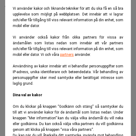
ett omtag i chefskulturen med målet att skapa en
Vi använder kakor och liknande tekniker för att du ska få en så bra
miljö där problem lyfts tidigt och missnöje får ta
upplevelse som möjligt på webbplatsen. Det innebär att vi lagrar
och/eller får tillgång till viss relevant information på din enhet, som
plats.
mobil eller dator.
ANNONS
Vi använder också kakor från olika partners för vissa av
ändamålen som listas nedan som innebär att vår partners
och/eller får tillgång till viss relevant information på din enhet, som
mobil eller dator. Vi och våra
partners
använder.
Användning av kakor innebär att vi behandlar personuppgifter som
IP-adress, unika identifierare och beteendedata. Vår behandling av
personuppgifter sker med samtycke eller berättigat intresse som
laglig grund.
Dina val av kakor
Om du klickar på knappen “Godkänn och stäng” så samtycker du
till att vi använder kakor för de ändamål som listas nedan. Under
knappen “Mer information” kan du välja vilka ändamål du vill neka
eller godkänna. Du kan också välja vilka partners du vill godkänna
genom att klicka på knappen “visa våra partners”.
Du kan när du vill återkalla ditt samtycke, invända mot behandling