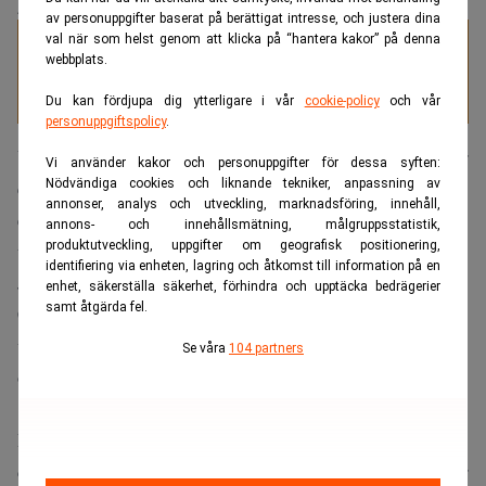
ANNONS
av personuppgifter baserat på berättigat intresse, och justera dina
val när som helst genom att klicka på “hantera kakor” på denna
Specialister på juristrekrytering
webbplats.
Du kan fördjupa dig ytterligare i vår
cookie-policy
och vår
personuppgiftspolicy
.
Under senare år har medier flera gånger rapporterat om hur
Vi använder kakor och personuppgifter för dessa syften:
Nödvändiga cookies och liknande tekniker, anpassning av
en
tystnadskultur
fått fäste på Karolinska sjukhuset. I en
annonser, analys och utveckling, marknadsföring, innehåll,
enkät från maj 2024 uppgav 70 procent av läkarna att de
annons- och innehållsmätning, målgruppsstatistik,
produktutveckling, uppgifter om geografisk positionering,
upplever att tystnad präglar delar av verksamheten.
identifiering via enheten, lagring och åtkomst till information på en
Helene Claesson Jennische
Journalisten
på
enhet, säkerställa säkerhet, förhindra och upptäcka bedrägerier
samt åtgärda fel.
Magnus Flodberg
Chefstidningen
har intervjuat
,
Yvonne Dellmark
verksamhetschef på HR, och
, vice
Se våra
104 partners
ordförande i läkarföreningen, om läget i dag.
De beskriver att tystnadskulturen fortfarande lever kvar i
delar av verksamheten, men att arbetet för att bryta den har