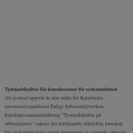
Tystnadskultur får konsekvenser för verksamheten
Att tystnad uppstår är inte unikt för Karolinska
universitetssjukhuset
Enligt Arbetsmiljöverkets
kunskapssammanställning
”Tystnadskultur på
arbetsplatser”
saknas det fortfarande tillräcklig kunskap
för att bedöma hur vanligt fenomenet är i svenskt arbetsliv.