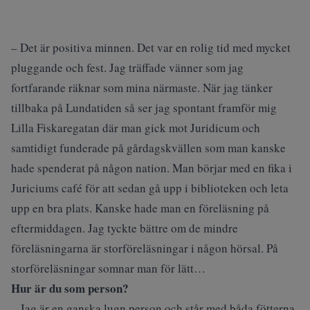
– Det är positiva minnen. Det var en rolig tid med mycket
pluggande och fest. Jag träffade vänner som jag
fortfarande räknar som mina närmaste. När jag tänker
tillbaka på Lundatiden så ser jag spontant framför mig
Lilla Fiskaregatan där man gick mot Juridicum och
samtidigt funderade på gårdagskvällen som man kanske
hade spenderat på någon nation. Man börjar med en fika i
Juriciums café för att sedan gå upp i biblioteken och leta
upp en bra plats. Kanske hade man en föreläsning på
eftermiddagen. Jag tyckte bättre om de mindre
föreläsningarna är storföreläsningar i någon hörsal. På
storföreläsningar somnar man för lätt…
Hur är du som person?
– Jag är en ganska lugn person och står med båda fötterna