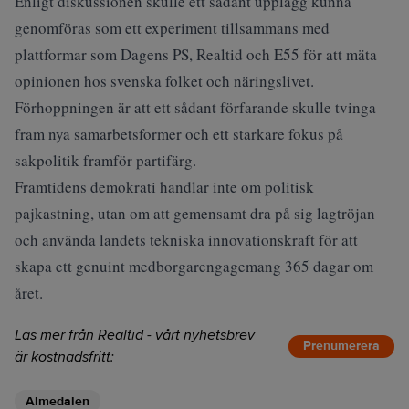
Enligt diskussionen skulle ett sådant upplägg kunna
genomföras som ett experiment tillsammans med
plattformar som Dagens PS, Realtid och E55 för att mäta
opinionen hos svenska folket och näringslivet.
Förhoppningen är att ett sådant förfarande skulle tvinga
fram nya samarbetsformer och ett starkare fokus på
sakpolitik framför partifärg.
Framtidens demokrati handlar inte om politisk
pajkastning, utan om att gemensamt dra på sig lagtröjan
och använda landets tekniska innovationskraft för att
skapa ett genuint medborgarengagemang 365 dagar om
året.
Läs mer från Realtid - vårt nyhetsbrev
Prenumerera
är kostnadsfritt:
Almedalen