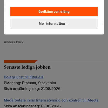
mobilitet. Vi gör inte bara appar i Göteborg, säger Daniel
Langkilde.
Godkänn och stäng
Läs mer från Realtid - vårt nyhetsbrev
Mer information →
Prenumerera
är kostnadsfritt:
Anders Frick
Senaste lediga jobben
Bolagsjurist till Eltel AB
Placering:
Bromma, Stockholm
Sista ansökningsdag:
21/08/2026
Medarbetare inom Intern styrning och kontroll till Alecta
Sista ansökningsdag:
13/06/2026