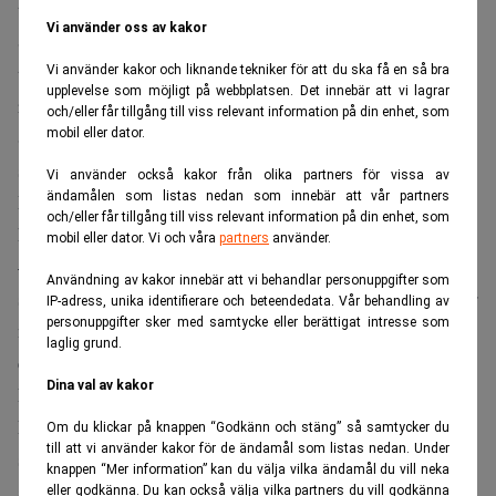
tidigare investerare i form av Ernström & Co samt Stena
Vi använder oss av kakor
Sessan. Nyemissionen gör att Annotell numera värderas
till över 1 miljard kronor, vilket både DI och Breakit
Vi använder kakor och liknande tekniker för att du ska få en så bra
upplevelse som möjligt på webbplatsen. Det innebär att vi lagrar
rapporterat om.
och/eller får tillgång till viss relevant information på din enhet, som
Som Realtid tidigare har skrivit
har Annotell kunder
mobil eller dator.
såsom Volvo Cars i och med ägandet av Zenseact, samt
Vi använder också kakor från olika partners för vissa av
ändamålen som listas nedan som innebär att vår partners
Magna och AB Volvo. På senare tid har bolaget även ökat
och/eller får tillgång till viss relevant information på din enhet, som
kundkretsen i Europa såväl som i USA.
mobil eller dator. Vi och våra
partners
använder.
– Vi har vunnit affärer runt om i världen senaste året,
Användning av kakor innebär att vi behandlar personuppgifter som
särskilt stolta är vi över vår position i Tyskland. Men vi har
IP-adress, unika identifierare och beteendedata. Vår behandling av
personuppgifter sker med samtycke eller berättigat intresse som
nu även kommit i gång i Kalifornien. Vi planerar att
laglig grund.
etablera en närvaro där framöver, säger vd Daniel
Dina val av kakor
Langkilde till Realtid.
För närvarande har Annotell ett 70-tal medarbetare, en
Om du klickar på knappen “Godkänn och stäng” så samtycker du
till att vi använder kakor för de ändamål som listas nedan. Under
siffra som ska öka till 100 innan årsskiftet. Dessutom
knappen “Mer information” kan du välja vilka ändamål du vill neka
satsar bolaget på en breddad produktflora.
eller godkänna. Du kan också välja vilka partners du vill godkänna