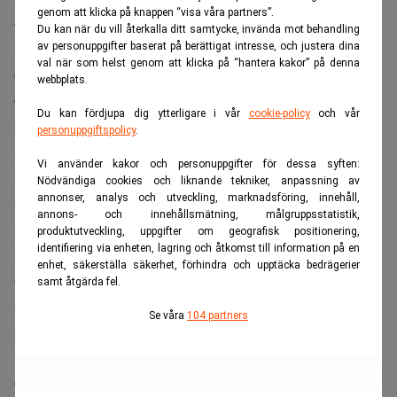
genom att klicka på knappen “visa våra partners”.
– Vi kommer snart släppa en ny produkt som gör det
Du kan när du vill återkalla ditt samtycke, invända mot behandling
möjligt att i detalj kvantifiera kvaliteten på ”perception
av personuppgifter baserat på berättigat intresse, och justera dina
val när som helst genom att klicka på “hantera kakor” på denna
dataset”, alltså data som används för att träna och validera
webbplats.
datorseende för bilar. Det har tidigare varit en del av vår
Du kan fördjupa dig ytterligare i vår
cookie-policy
och vår
produktion av data men vi gör den ny mer kraftfull och
personuppgiftspolicy
.
självständig, säger Daniel Langkilde.
Vi använder kakor och personuppgifter för dessa syften:
Han har
tidigare i Realtid lyft fram Göteborgs starka
Nödvändiga cookies och liknande tekniker, anpassning av
ingenjörskultur
med flera stora, högteknologiska
annonser, analys och utveckling, marknadsföring, innehåll,
annons- och innehållsmätning, målgruppsstatistik,
industribolag, som på senare år fått sällskap av såväl
produktutveckling, uppgifter om geografisk positionering,
identifiering via enheten, lagring och åtkomst till information på en
mindre bolag som mjukvarubolag.
enhet, säkerställa säkerhet, förhindra och upptäcka bedrägerier
– Vi är väldigt glada att vara del av det starka ekosystem
samt åtgärda fel.
som växer fram i Göteborg. Jag fick förmånen att lära mig
Se våra
104 partners
på Recorded Future, och det är spännande att nu bygga
vidare på den erfarenheten. Göteborg är särskilt bra på
den långsiktigt viktig och komplex teknik som krävs in