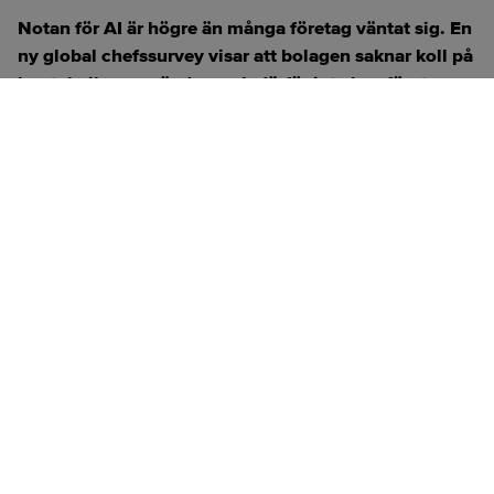
Notan för AI är högre än många företag väntat sig. En
ny global chefssurvey visar att bolagen saknar koll på
hur tekniken används – och därför inte kan förutse
kostnaderna.
ANNONS