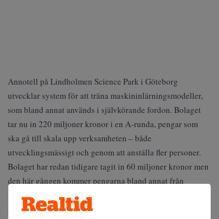
Annotell på Lindholmen Science Park i Göteborg
utvecklar system för att träna maskininlärningsmodeller,
som bland annat används i självkörande fordon. Bolaget
tar nu in 220 miljoner kronor i en A-runda, pengar som
ska gå till skala upp verksamheten – både
utvecklingsmässigt och genom att anställa fler personer.
Bolaget har redan tidigare
tagit in 60 miljoner kronor
men
den här gången kommer pengarna bland annat från
NordicNinja och Metaplanet, med Skypes medgrundare
Jaan Tallinn i spetsen. Dessutom deltar även Annotells