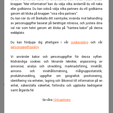
knappen “Mer information” kan du välja vilka ändamål du vill neka
betjäna kunderna, men genom andra kanaler.
eller godkänna. Du kan också välja vilka partners du vill godkänna
genom att klicka på knappen “visa våra partners”.
Läs mer från Realtid - vårt nyhetsbrev
Du kan när du vill återkalla ditt samtycke, invända mot behandling
Prenumerera
är kostnadsfritt:
av personuppgifter baserat på berättigat intresse, och justera dina
val när som helst genom att klicka på “hantera kakor” på denna
webbplats.
Konkurs
Du kan fördjupa dig ytterligare i vår
cookie-policy
och vår
personuppgiftspolicy
.
admin
Vi använder kakor och personuppgifter för dessa syften:
Nödvändiga cookies och liknande tekniker, anpassning av
annonser, analys och utveckling, marknadsföring, innehåll,
annons- och innehållsmätning, målgruppsstatistik,
produktutveckling, uppgifter om geografisk positionering,
identifiering via enheten, lagring och åtkomst till information på en
enhet, säkerställa säkerhet, förhindra och upptäcka bedrägerier
Senaste lediga jobben
samt åtgärda fel.
Se våra
104 partners
Bolagsjurist till Eltel AB
Placering:
Bromma, Stockholm