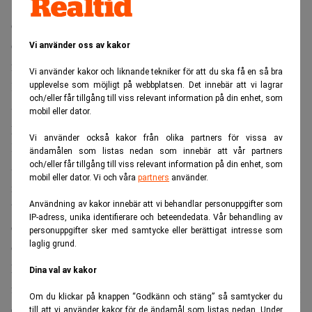
G-Star Raw-bolagen med G-Star AB, GSFO Sweden AB,
GRS Operation No. 1 AB, försattes i konkurs den 6 juli
Vi använder oss av kakor
2020 vid Stockholms tingsrätt.
Vi använder kakor och liknande tekniker för att du ska få en så bra
Konkursförvaltare är advokat Ulf Blommé vid Wesslau
upplevelse som möjligt på webbplatsen. Det innebär att vi lagrar
och/eller får tillgång till viss relevant information på din enhet, som
Söderqvists Stockholmskontor, enligt ett
mobil eller dator.
pressmeddelande.
Vi använder också kakor från olika partners för vissa av
Konkursen omfattar bolagens tolv butiker runt om i
ändamålen som listas nedan som innebär att vår partners
Sverige och omkring 80 anställda. Konkursboet avser för
och/eller får tillgång till viss relevant information på din enhet, som
mobil eller dator. Vi och våra
partners
använder.
närvarande att driva verksamheten vidare under en
Användning av kakor innebär att vi behandlar personuppgifter som
begränsad tid.
IP-adress, unika identifierare och beteendedata. Vår behandling av
G-Star Raw har samtidigt ansökt om konkursskydd i USA.
personuppgifter sker med samtycke eller berättigat intresse som
laglig grund.
Orsaken är minskad försäljning på grund av covid-19.
En talesperson säger till modetidningen Hypebeast att
Dina val av kakor
företaget har för avsikt att fortsätta verksamheten men med
Om du klickar på knappen “Godkänn och stäng” så samtycker du
en mindre portfölj. I Sverige ska G-Star fortsätta att
till att vi använder kakor för de ändamål som listas nedan. Under