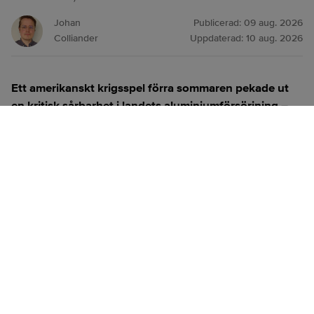
Johan
Publicerad:
09 aug. 2026
Colliander
Uppdaterad:
10 aug. 2026
Ett amerikanskt krigsspel förra sommaren pekade ut
en kritisk sårbarhet i landets aluminiumförsörjning –
månader innan USA gick till attack mot Iran. Det
framgår av en analys av övningen.
ANNONS