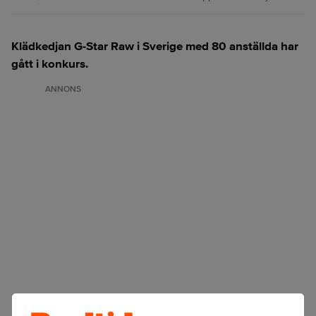
Klädkedjan G-Star Raw i Sverige med 80 anställda har
gått i konkurs.
ANNONS