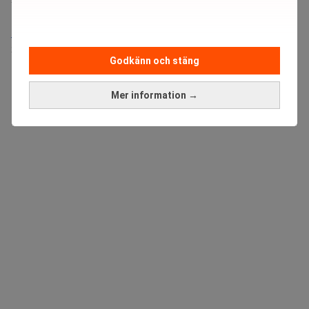
Sista ansökningsdag:
21/08/2026
Medarbetare inom Intern styrning och kontroll till Alecta
Sista ansökningsdag:
13/06/2026
Godkänn och stäng
ANNONS
Mer information →