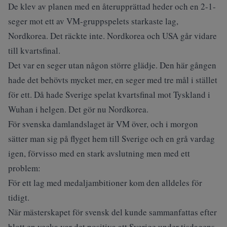
De klev av planen med en återupprättad heder och en 2-1-
seger mot ett av VM-gruppspelets starkaste lag,
Nordkorea. Det räckte inte. Nordkorea och USA går vidare
till kvartsfinal.
Det var en seger utan någon större glädje. Den här gången
hade det behövts mycket mer, en seger med tre mål i stället
för ett. Då hade Sverige spelat kvartsfinal mot Tyskland i
Wuhan i helgen. Det gör nu Nordkorea.
För svenska damlandslaget är VM över, och i morgon
sätter man sig på flyget hem till Sverige och en grå vardag
igen, förvisso med en stark avslutning men med ett
problem:
För ett lag med medaljambitioner kom den alldeles för
tidigt.
När mästerskapet för svensk del kunde sammanfattas efter
blott en vecka var det positiva att Sverige under tisdagens