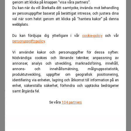
genom att klicka på knappen “visa våra partners”.
Du kan när du vill återkalla ditt samtycke, invända mot behandling
av personuppgifter baserat på berättigat intresse, och justera dina
val när som helst genom att klicka på “hantera kakor” på denna
webbplats.
Du kan fördjupa dig ytterligare i vår
cookie-policy
och vår
personuppgiftspolicy
.
Vi använder kakor och personuppgifter för dessa syften:
Nödvändiga cookies och liknande tekniker, anpassning av
annonser, analys och utveckling, marknadsföring, innehåll,
annons- och innehållsmätning, målgruppsstatistik,
Under 2010-talet flockades entreprenörer, investerare och
produktutveckling, uppgifter om geografisk positionering,
identifiering via enheten, lagring och åtkomst till information på en
teknikbolag till Zug. Regionen blev känd som Europas
enhet, säkerställa säkerhet, förhindra och upptäcka bedrägerier
centrum för kryptovalutor och blockkedjeteknik, där
samt åtgärda fel.
företag byggde nya tjänster kring en snabbt växande
Se våra
104 partners
marknad.
Men efter flera år av kraftiga svängningar har
kryptobranschen gått in i en ny fas. De mest spekulativa