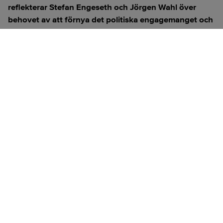
reflekterar Stefan Engeseth och Jörgen Wahl över
behovet av att förnya det politiska engagemanget och
hur modern teknik kan användas för att överbrygga
klyftan mellan medborgare och beslutsfattare.
Titta på
videosidan
för en ren videoupplevelse.
ANNONS