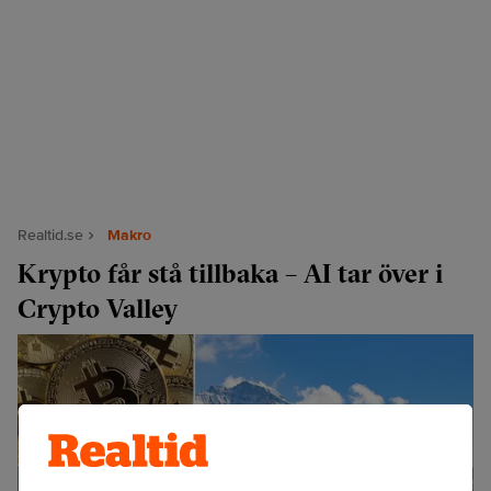
Realtid.se
Makro
Krypto får stå tillbaka – AI tar över i
Crypto Valley