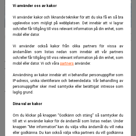
Vi använder oss av kakor
Vi använder kakor och liknande tekniker för att du ska få en så bra
upplevelse som möjligt på webbplatsen. Det innebär att vi lagrar
och/eller får tillgång till viss relevant information på din enhet, som
Karin
Publicerad:
12 juli 2026
mobil eller dator.
Andersen
Uppdaterad:
12 juli 2026
Vi använder också kakor från olika partners för vissa av
ändamålen som listas nedan som innebär att vår partners
och/eller får tillgång till viss relevant information på din enhet, som
Crypto Valley i schweiziska Zug har blivit en symbol
mobil eller dator. Vi och våra
partners
använder.
för den globala kryptoboomen. När artificiell
Användning av kakor innebär att vi behandlar personuppgifter som
intelligens tar en större plats förändras området –
IP-adress, unika identifierare och beteendedata. Vår behandling av
både som ett nytt investeringsområde och som ett
personuppgifter sker med samtycke eller berättigat intresse som
verktyg för att utveckla kryptotekniken.
laglig grund.
ANNONS
Dina val av kakor
Om du klickar på knappen “Godkänn och stäng” så samtycker du
till att vi använder kakor för de ändamål som listas nedan. Under
knappen “Mer information” kan du välja vilka ändamål du vill neka
eller godkänna. Du kan också välja vilka partners du vill godkänna