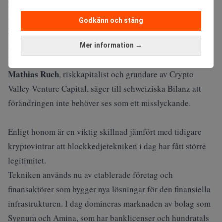
projekten har försvunnit och investerarna har blivit mer
selektiva.
Godkänn och stäng
Läs också:
Stablecoin – en fara för det ekonomiska
systemet? Realtid
Mer information →
Blockkedjetekniken har fått större legitimitet
Mathias Ruch
, riskkapitalist och grundare av Crypto
Valley Venture Capital, säger till schweiziska
Bilanz
att
förändringen inte behöver ses som ett misslyckande.
Enligt honom är en viktig skillnad jämfört med tidigare
kryptovintrar att blockkedjetekniken i dag har fått större
legitimitet.
Tekniken används nu av etablerade företag och
finansaktörer som bygger nya lösningar för den finansiella
infrastrukturen. I dag domineras marknaden av bolag som
Sygnum och Amina, som har banklicenser och hundratals