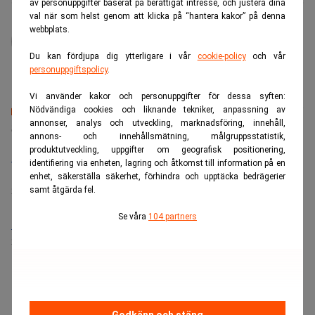
av personuppgifter baserat på berättigat intresse, och justera dina
val när som helst genom att klicka på “hantera kakor” på denna
administrator
webbplats.
Du kan fördjupa dig ytterligare i vår
cookie-policy
och vår
personuppgiftspolicy
.
Vi använder kakor och personuppgifter för dessa syften:
Nödvändiga cookies och liknande tekniker, anpassning av
annonser, analys och utveckling, marknadsföring, innehåll,
Senaste lediga jobben
annons- och innehållsmätning, målgruppsstatistik,
produktutveckling, uppgifter om geografisk positionering,
Bolagsjurist till Eltel AB
identifiering via enheten, lagring och åtkomst till information på en
Placering:
Bromma, Stockholm
enhet, säkerställa säkerhet, förhindra och upptäcka bedrägerier
Sista ansökningsdag:
21/08/2026
samt åtgärda fel.
Se våra
104 partners
Medarbetare inom Intern styrning och kontroll till Alecta
Sista ansökningsdag:
13/06/2026
ANNONS
Godkänn och stäng