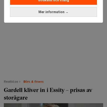
Mer information →
Realtid.se
Börs & finans
Gardell kliver in i Essity – prisas av
storägare