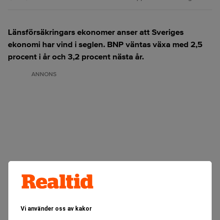
Länsförsäkringars ekonomer anser att Sveriges
ekonomi har vind i seglen. BNP väntas växa med 2,5
procent i år och 3,2 procent nästa år.
ANNONS
Vi använder oss av kakor