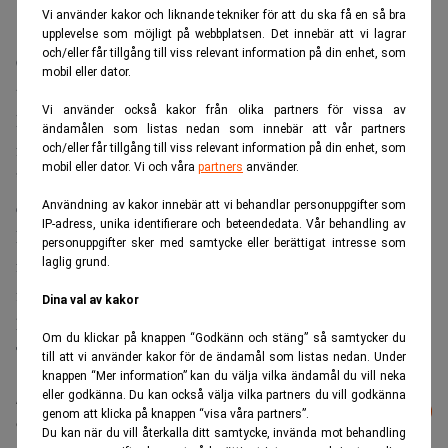
Vi använder kakor och liknande tekniker för att du ska få en så bra
upplevelse som möjligt på webbplatsen. Det innebär att vi lagrar
och/eller får tillgång till viss relevant information på din enhet, som
Chefekonomen Marie Giertz tror att Riksbanken nästa år
mobil eller dator.
tar tillbaka räntesänkningen från i juni. Men ränteläget
Vi använder också kakor från olika partners för vissa av
kommer fortfarande att vara gynnsamt för hushåll och
ändamålen som listas nedan som innebär att vår partners
företag.
och/eller får tillgång till viss relevant information på din enhet, som
mobil eller dator. Vi och våra
partners
använder.
”Detta bidrar ytterligare till optimismen i svensk
ekonomi”, skriver hon i ett pressmeddelande.
Användning av kakor innebär att vi behandlar personuppgifter som
IP-adress, unika identifierare och beteendedata. Vår behandling av
Länsförsäkringar tror även att Stockholmsbörsen kan
personuppgifter sker med samtycke eller berättigat intresse som
fortsätta att stiga under resten av året. Ett varningens
laglig grund.
finger höjs för de rekordhöga oljepriserna och de höga
Dina val av kakor
huspriserna i USA.
Om du klickar på knappen “Godkänn och stäng” så samtycker du
TT
till att vi använder kakor för de ändamål som listas nedan. Under
knappen “Mer information” kan du välja vilka ändamål du vill neka
eller godkänna. Du kan också välja vilka partners du vill godkänna
Läs mer från Realtid - vårt nyhetsbrev
Prenumerera
genom att klicka på knappen “visa våra partners”.
är kostnadsfritt:
Du kan när du vill återkalla ditt samtycke, invända mot behandling