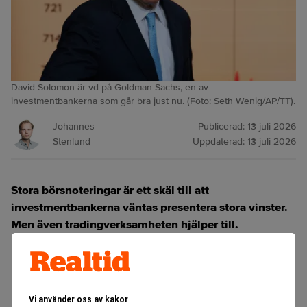
David Solomon är vd på Goldman Sachs, en av
investmentbankerna som går bra just nu. (Foto: Seth Wenig/AP/TT).
Johannes
Publicerad:
13 juli 2026
Stenlund
Uppdaterad:
13 juli 2026
Stora börsnoteringar är ett skäl till att
investmentbankerna väntas presentera stora vinster.
Men även tradingverksamheten hjälper till.
ANNONS
Vi använder oss av kakor