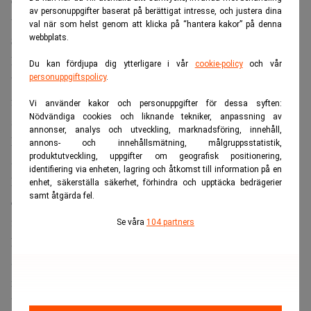
och Goldman Sachs presenterar sina kvartalsrapporter på
av personuppgifter baserat på berättigat intresse, och justera dina
tisdagen, medan Morgan Stanley följer dagen därpå.
val när som helst genom att klicka på “hantera kakor” på denna
webbplats.
Svängningar kan ge vinst
Enligt analytiker väntas intäkterna från investment
Du kan fördjupa dig ytterligare i vår
cookie-policy
och vår
personuppgiftspolicy
.
banking öka med 26 procent jämfört med samma period i
fjol. Intäkterna från aktie- och räntehandel bedöms
Vi använder kakor och personuppgifter för dessa syften:
Nödvändiga cookies och liknande tekniker, anpassning av
samtidigt stiga med 14 procent, skriver
CNBC
.
annonser, analys och utveckling, marknadsföring, innehåll,
En viktig förklaring är den rekordstora börsnoteringen av
annons- och innehållsmätning, målgruppsstatistik,
produktutveckling, uppgifter om geografisk positionering,
SpaceX i juni.
identifiering via enheten, lagring och åtkomst till information på en
Framför allt Goldman Sachs och Morgan Stanley väntas ha
enhet, säkerställa säkerhet, förhindra och upptäcka bedrägerier
samt åtgärda fel.
dragit nytta av affären genom rådgivningsarvoden,
finansieringsuppdrag och intäkter kopplade till den
Se våra
104 partners
kraftigt övertecknade noteringen.
Samtidigt har den ökade osäkerheten på de finansiella
marknaderna, bland annat till följd av konflikten mellan
USA och Iran, lett till större prisrörelser i aktier,