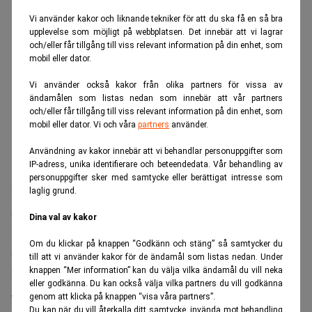
Vi använder kakor och liknande tekniker för att du ska få en så bra
upplevelse som möjligt på webbplatsen. Det innebär att vi lagrar
och/eller får tillgång till viss relevant information på din enhet, som
mobil eller dator.
Vi använder också kakor från olika partners för vissa av
ändamålen som listas nedan som innebär att vår partners
och/eller får tillgång till viss relevant information på din enhet, som
mobil eller dator. Vi och våra
partners
använder.
Användning av kakor innebär att vi behandlar personuppgifter som
IP-adress, unika identifierare och beteendedata. Vår behandling av
personuppgifter sker med samtycke eller berättigat intresse som
De amerikanska storbankerna väntas redovisa ett starkt
laglig grund.
andra kvartal när rapportsäsongen inleds på tisdagen.
Dina val av kakor
Höga intäkter från investment banking och en
Om du klickar på knappen “Godkänn och stäng” så samtycker du
återhämtning inom företagsutlåning väntas bidra till
till att vi använder kakor för de ändamål som listas nedan. Under
resultatlyftet.
knappen “Mer information” kan du välja vilka ändamål du vill neka
eller godkänna. Du kan också välja vilka partners du vill godkänna
JPMorgan Chase, Bank of America, Citigroup, Wells Fargo
genom att klicka på knappen “visa våra partners”.
Du kan när du vill återkalla ditt samtycke, invända mot behandling