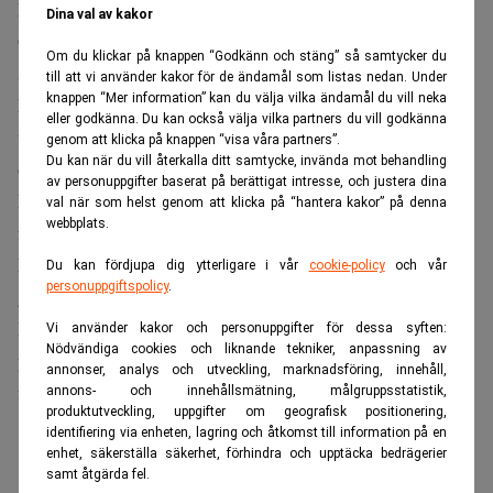
Flera nya funktioner
Dina val av kakor
Glasögonen är utrustade med en inbyggd kamera som kan
Om du klickar på knappen “Godkänn och stäng” så samtycker du
spela in det användaren ser och analysera omgivningen.
till att vi använder kakor för de ändamål som listas nedan. Under
knappen “Mer information” kan du välja vilka ändamål du vill neka
En av funktionerna är att läsa innehåll på exempelvis
eller godkänna. Du kan också välja vilka partners du vill godkänna
whiteboardtavlor eller presentationsbilder och automatiskt
genom att klicka på knappen “visa våra partners”.
Du kan när du vill återkalla ditt samtycke, invända mot behandling
omvandla informationen till anteckningar, skriver
CNBC
.
av personuppgifter baserat på berättigat intresse, och justera dina
En annan funktion är att sammanfatta längre meddelanden
val när som helst genom att klicka på “hantera kakor” på denna
webbplats.
från den anslutna mobiltelefonen. Sammanfattningarna
kan sedan spelas upp via högtalare som är inbyggda i
Du kan fördjupa dig ytterligare i vår
cookie-policy
och vår
personuppgiftspolicy
.
glasögonen.
Produkten drivs av Qualcomms Snapdragon AR1 Gen1-
Vi använder kakor och personuppgifter för dessa syften:
Nödvändiga cookies och liknande tekniker, anpassning av
processor och måste vara uppkopplad mot en smarttelefon
annonser, analys och utveckling, marknadsföring, innehåll,
för att fungera.
annons- och innehållsmätning, målgruppsstatistik,
produktutveckling, uppgifter om geografisk positionering,
identifiering via enheten, lagring och åtkomst till information på en
ANNONS
enhet, säkerställa säkerhet, förhindra och upptäcka bedrägerier
samt åtgärda fel.