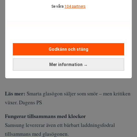
Se våra
104 partners
Godkänn och stäng
Mer information →
Läs mer:
Smarta glasögon säljer som smör – men kritiken
växer. Dagens PS
Fungerar tillsammans med klockor
Samsung levererar även ett bärbart laddningsfodral
tillsammans med glasögonen.