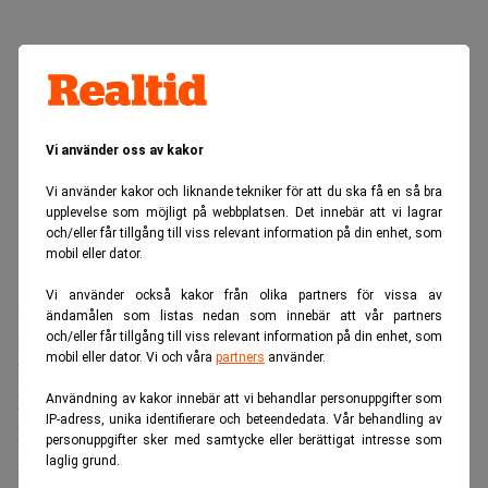
Vi använder oss av kakor
Vi använder kakor och liknande tekniker för att du ska få en så bra
upplevelse som möjligt på webbplatsen. Det innebär att vi lagrar
och/eller får tillgång till viss relevant information på din enhet, som
mobil eller dator.
Vi använder också kakor från olika partners för vissa av
Samsung har presenterat fler detaljer om sina kommande
ändamålen som listas nedan som innebär att vår partners
AI-utrustade smarta glasögon.
och/eller får tillgång till viss relevant information på din enhet, som
mobil eller dator. Vi och våra
partners
använder.
De tar därmed sikte på en marknad som i dag domineras av
Meta.
Användning av kakor innebär att vi behandlar personuppgifter som
IP-adress, unika identifierare och beteendedata. Vår behandling av
Lanseringen är planerad till hösten och produkten ska
personuppgifter sker med samtycke eller berättigat intresse som
positioneras i premiumsegmentet.
laglig grund.