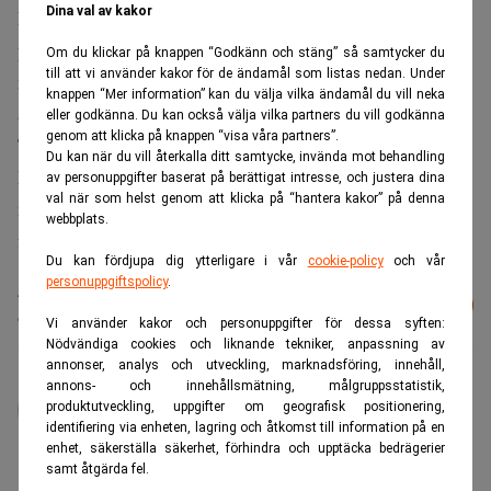
Dina val av kakor
Närmare bestämt handlar det om 35 procent i Europa, 60
procent i Afrika, Mellanöstern och Asien. Motorolas
Om du klickar på knappen “Godkänn och stäng” så samtycker du
till att vi använder kakor för de ändamål som listas nedan. Under
marknadsandelar i Afrika, Sydostasien och Mellanöstern
knappen “Mer information” kan du välja vilka ändamål du vill neka
är endast 7 procent.
eller godkänna. Du kan också välja vilka partners du vill godkänna
genom att klicka på knappen “visa våra partners”.
Totalt har Nokia 30 procent av världsmarknaden och
Du kan när du vill återkalla ditt samtycke, invända mot behandling
Motorola endast 17 procent, något som fått den nu 18
av personuppgifter baserat på berättigat intresse, och justera dina
val när som helst genom att klicka på “hantera kakor” på denna
månader gamle vd:n Edward Zander att utmana den
webbplats.
finländska jätten med en ny mini-mobil.
Du kan fördjupa dig ytterligare i vår
cookie-policy
och vår
personuppgiftspolicy
.
Läs mer från Realtid - vårt nyhetsbrev
Prenumerera
är kostnadsfritt:
Vi använder kakor och personuppgifter för dessa syften:
Nödvändiga cookies och liknande tekniker, anpassning av
annonser, analys och utveckling, marknadsföring, innehåll,
annons- och innehållsmätning, målgruppsstatistik,
administrator
produktutveckling, uppgifter om geografisk positionering,
identifiering via enheten, lagring och åtkomst till information på en
enhet, säkerställa säkerhet, förhindra och upptäcka bedrägerier
samt åtgärda fel.