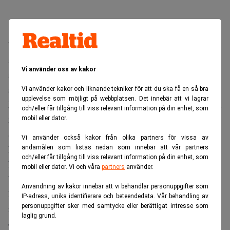
Motorolas vikbara mobil Razr V3 har varit en stor succé. I
slutet av året väntas nästa mini-mobil presenteras; Slvr
Vi använder oss av kakor
som i jämförelse med sin föregångare blir ytterligare lite
smalare.
Vi använder kakor och liknande tekniker för att du ska få en så bra
upplevelse som möjligt på webbplatsen. Det innebär att vi lagrar
Men det tar inte slut där. Under 2006 kommer en supertunn
och/eller får tillgång till viss relevant information på din enhet, som
mobil under namnet Scalpel. Enligt Chicago Business är
mobil eller dator.
Scalpel inte mer än 0,64 centimeter tjock.
Vi använder också kakor från olika partners för vissa av
Priset blir lika litet det. Endast 40 dollar, eller 310 kronor,
ändamålen som listas nedan som innebär att vår partners
och/eller får tillgång till viss relevant information på din enhet, som
kommer en Scalpel att kosta i Europa, Afrika,
mobil eller dator. Vi och våra
partners
använder.
Mellanöstern och Asien.
Användning av kakor innebär att vi behandlar personuppgifter som
Med den nya telefonen hoppas Motorola kunna komma
IP-adress, unika identifierare och beteendedata. Vår behandling av
personuppgifter sker med samtycke eller berättigat intresse som
ikapp Nokia som har stora marknadsandelar i samtliga
laglig grund.
ovanstående regioner i världen.