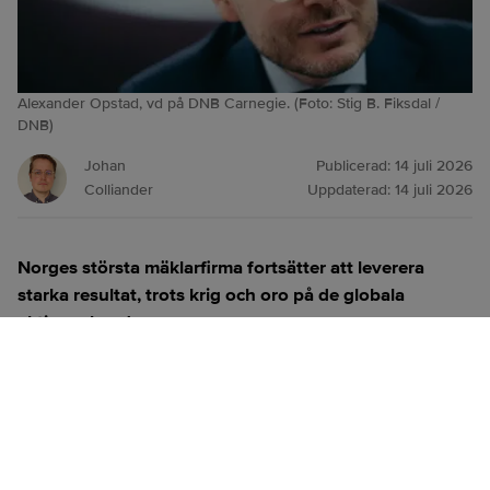
Alexander Opstad, vd på DNB Carnegie. (Foto: Stig B. Fiksdal /
DNB)
Johan
Publicerad:
14 juli 2026
Colliander
Uppdaterad:
14 juli 2026
Norges största mäklarfirma fortsätter att leverera
starka resultat, trots krig och oro på de globala
aktiemarknaderna.
ANNONS