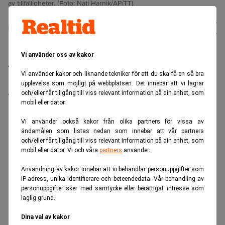
av tillfälligheter. (Foto: Nati Harnik/AP/TT)
Karin
Publicerad:
20 juli 2026
Andersen
Uppdaterad:
21 juli 2026
Vi använder oss av kakor
Warren Buffett fyller 96 nästa månad. I en intervju
Vi använder kakor och liknande tekniker för att du ska få en så bra
med CNBC ser han tillbaka på sin investeringskarriär
upplevelse som möjligt på webbplatsen. Det innebär att vi lagrar
och beskriver den som ett resultat av tillfälligheter.
och/eller får tillgång till viss relevant information på din enhet, som
mobil eller dator.
ANNONS
Vi använder också kakor från olika partners för vissa av
ändamålen som listas nedan som innebär att vår partners
och/eller får tillgång till viss relevant information på din enhet, som
mobil eller dator. Vi och våra
partners
använder.
Användning av kakor innebär att vi behandlar personuppgifter som
IP-adress, unika identifierare och beteendedata. Vår behandling av
personuppgifter sker med samtycke eller berättigat intresse som
laglig grund.
Dina val av kakor