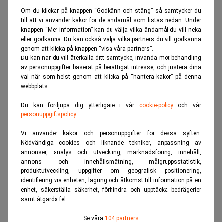
Om du klickar på knappen “Godkänn och stäng” så samtycker du
till att vi använder kakor för de ändamål som listas nedan. Under
knappen “Mer information” kan du välja vilka ändamål du vill neka
eller godkänna. Du kan också välja vilka partners du vill godkänna
genom att klicka på knappen “visa våra partners”.
Du kan när du vill återkalla ditt samtycke, invända mot behandling
Warren Buffett
I intervjun återkommer
till hur tidiga
av personuppgifter baserat på berättigat intresse, och justera dina
val när som helst genom att klicka på “hantera kakor” på denna
omständigheter påverkade hans livsval och möjligheter.
webbplats.
Eftersom fadern var börsmäklare var det naturligt att
Du kan fördjupa dig ytterligare i vår
cookie-policy
och vår
aktiemarknaden fanns nära. Buffet minns att han gjorde
personuppgiftspolicy
.
sin första investering redan som elvaåring.
Vi använder kakor och personuppgifter för dessa syften:
De tidiga erfarenheterna och små besluten växte så
Nödvändiga cookies och liknande tekniker, anpassning av
småningom till ett imperium värt 147 miljarder dollar.
annonser, analys och utveckling, marknadsföring, innehåll,
annons- och innehållsmätning, målgruppsstatistik,
När han summerar sin bana återkommer Buffett till att han
produktutveckling, uppgifter om geografisk positionering,
haft en ovanligt stor tur.
identifiering via enheten, lagring och åtkomst till information på en
enhet, säkerställa säkerhet, förhindra och upptäcka bedrägerier
”Av åtta miljarder människor kan jag vara en av de tio mest
samt åtgärda fel.
tursamma”, säger han till
CNBC
.
Se våra
104 partners