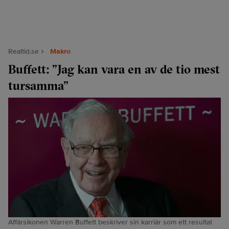
Realtid.se
Makro
Buffett: ”Jag kan vara en av de tio mest
tursamma”
Affärsikonen Warren Buffett beskriver sin karriär som ett resultat