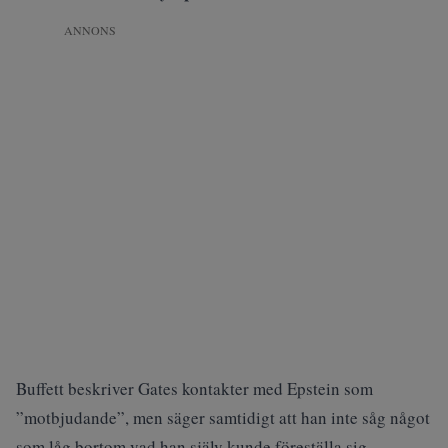
ANNONS
Buffett beskriver Gates kontakter med Epstein som
”motbjudande”, men säger samtidigt att han inte såg något
som låg bortom vad han själv kunde föreställa sig.