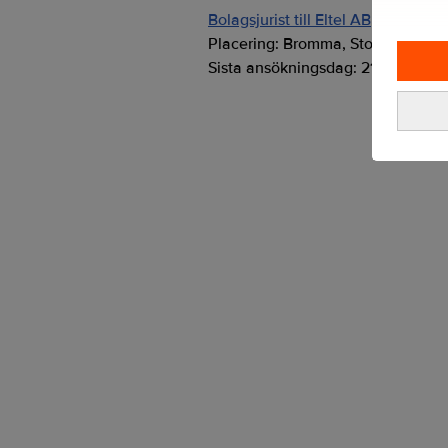
Bolagsjurist till Eltel AB
Placering:
Bromma, Stockholm
Sista ansökningsdag:
21/08/2026