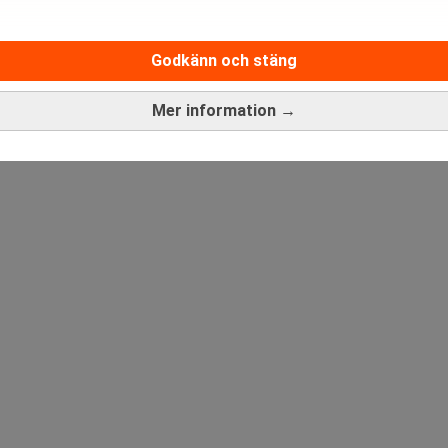
Medarbetare inom Intern styrni
Sista ansökningsdag:
13/06/
Godkänn och stäng
Mer information →
ANNONS