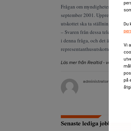
per
Frågan om myndigheternas omfatt
som
september 2001. Uppretade indivi
utskottet ska ta ställning till om 
Du 
per
– Svaren från dessa telekombolag 
i denna fråga, och det är dags för
Vi 
representanthusutskottet.
coo
utv
Läs mer från Realtid - vårt nyhetsb
mål
pos
på 
administrator
åtg
Senaste lediga jobben