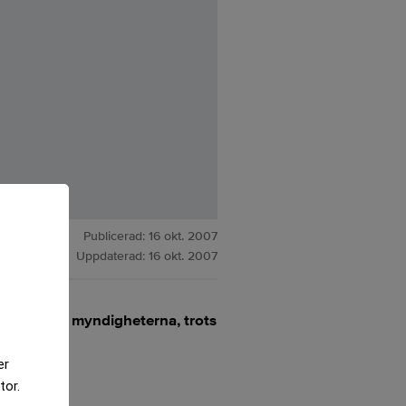
Publicerad:
16 okt. 2007
Uppdaterad:
16 okt. 2007
 kunder för myndigheterna, trots
er
tor.