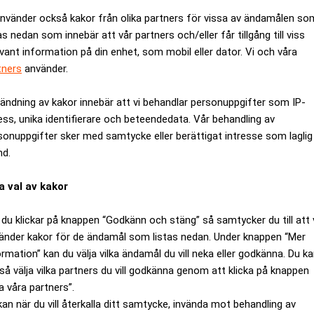
använder också kakor från olika partners för vissa av ändamålen so
as nedan som innebär att vår partners och/eller får tillgång till viss
evant information på din enhet, som mobil eller dator. Vi och våra
tners
använder.
ändning av kakor innebär att vi behandlar personuppgifter som IP-
ess, unika identifierare och beteendedata. Vår behandling av
sonuppgifter sker med samtycke eller berättigat intresse som laglig
nd.
a val av kakor
du klickar på knappen “Godkänn och stäng” så samtycker du till att 
tanthuset avslöjar telekomjätten hur den samarbetat med den feder
änder kakor för de ändamål som listas nedan. Under knappen “Mer
The Washington Post.
ormation” kan du välja vilka ändamål du vill neka eller godkänna. Du k
ämnat över information till FBI om någon kunds telefonvanor. I d
så välja vilka partners du vill godkänna genom att klicka på knappen
a våra partners”.
n domstol, men i 720 ”brådskande” fall har ingen sådan order f
kan när du vill återkalla ditt samtycke, invända mot behandling av