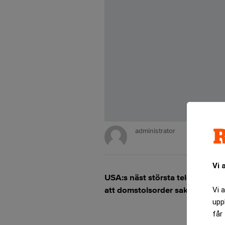
administrator
Vi 
USA:s näst största telekombolag
att domstolsorder saknats.
Vi 
upp
får 