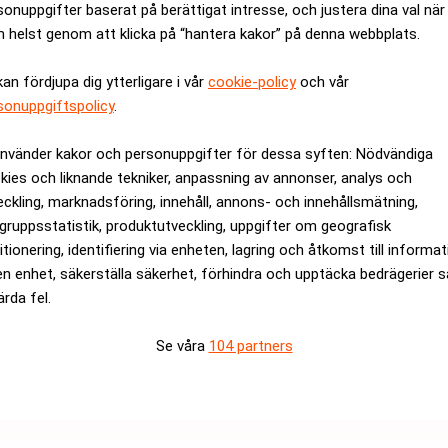
sonuppgifter baserat på berättigat intresse, och justera dina val när
ande övervakning av medborgarna har fått stor uppmärksamhet 
 helst genom att klicka på “hantera kakor” på denna webbplats.
der har stämt telekombolagen för att de lämnat ut uppgifter om
bolagen ska kunna straffas.
kan fördjupa dig ytterligare i vår
cookie-policy
och vår
sonuppgiftspolicy
.
visar behovet av att kongressen fortsätter kräva svar av Bushadm
 administrationen att visa sina kort, säger Edward Markey, demok
använder kakor och personuppgifter för dessa syften: Nödvändiga
kies och liknande tekniker, anpassning av annonser, analys och
eckling, marknadsföring, innehåll, annons- och innehållsmätning,
rev är kostnadsfritt:
Prenumerera
gruppsstatistik, produktutveckling, uppgifter om geografisk
itionering, identifiering via enheten, lagring och åtkomst till informa
en enhet, säkerställa säkerhet, förhindra och upptäcka bedrägerier 
ärda fel.
Se våra
104 partners