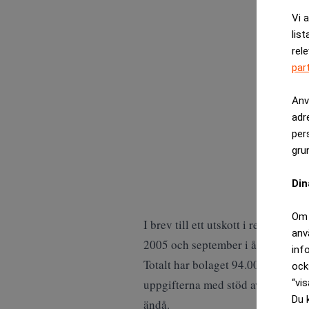
Vi 
list
rel
par
Anv
adr
per
gru
Din
Om 
I brev till ett utskott i represen
anv
2005 och september i år, skriver 
inf
Totalt har bolaget 94.000 gånger l
ock
“vis
uppgifterna med stöd av order frå
Du 
ändå.