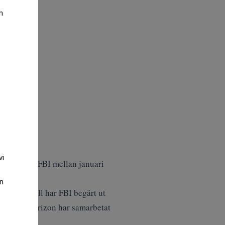
m
vi
ala polisen FBI mellan januari
an
e flesta fall har FBI begärt ut
unnits – Verizon har samarbetat