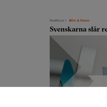
Realtid.se
Börs & finans
Svenskarna slår r