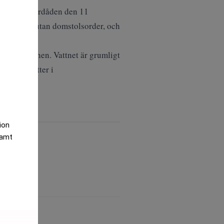
efter terrordåden den 11
 kunderna utan domstolsorder, och
inistrationen. Vattnet är grumligt
rat som sitter i
tion
samt