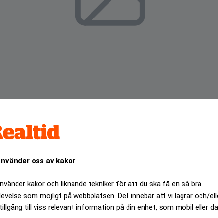
använder oss av kakor
 Verizon har i hundratals fall avslöjat information om sina
använder kakor och liknande tekniker för att du ska få en så bra
levelse som möjligt på webbplatsen. Det innebär att vi lagrar och/ell
ANNONS
tillgång till viss relevant information på din enhet, som mobil eller da