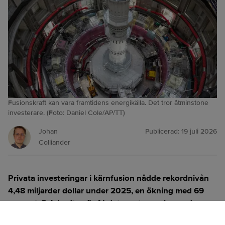
Fusionskraft kan vara framtidens energikälla. Det tror åtminstone
investerare. (Foto: Daniel Cole/AP/TT)
Johan
Publicerad:
19 juli 2026
Colliander
Privata investeringar i kärnfusion nådde rekordnivån
4,48 miljarder dollar under 2025, en ökning med 69
procent. Drivkraften är AI-datacentrens skenande
elbehov och en växande oro för energisäkerhet.