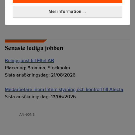
administrator
Mer information →
Senaste lediga jobben
Bolagsjurist till Eltel AB
Placering:
Bromma, Stockholm
Sista ansökningsdag:
21/08/2026
Medarbetare inom Intern styrning och kontroll till Alecta
Sista ansökningsdag:
13/06/2026
ANNONS