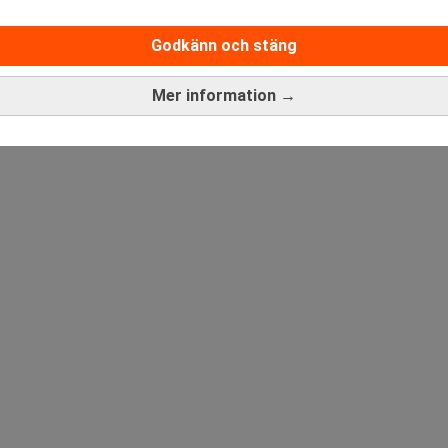
Medarbetare inom Intern styrni
Sista ansökningsdag:
13/06/
Godkänn och stäng
Mer information →
ANNONS