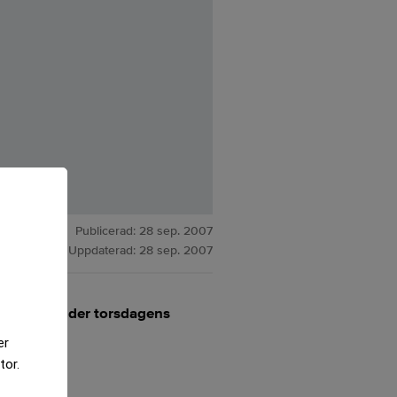
Publicerad:
28 sep. 2007
Uppdaterad:
28 sep. 2007
rk uppåt under torsdagens
er
tor.