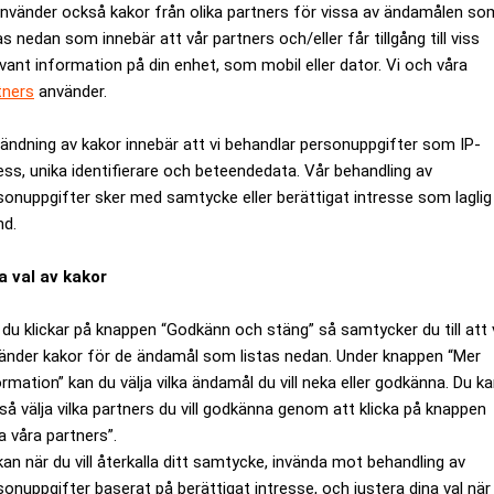
använder också kakor från olika partners för vissa av ändamålen so
as nedan som innebär att vår partners och/eller får tillgång till viss
evant information på din enhet, som mobil eller dator. Vi och våra
tners
använder.
ändning av kakor innebär att vi behandlar personuppgifter som IP-
ess, unika identifierare och beteendedata. Vår behandling av
sonuppgifter sker med samtycke eller berättigat intresse som laglig
nd.
a val av kakor
du klickar på knappen “Godkänn och stäng” så samtycker du till att 
 statistik som antydde att USA:s ekonomi går lite knackigt.
änder kakor för de ändamål som listas nedan. Under knappen “Mer
ormation” kan du välja vilka ändamål du vill neka eller godkänna. Du k
ocent medan oljeriggsleverantören Schlumberger steg med 2,0 p
så välja vilka partners du vill godkänna genom att klicka på knappen
gmaskinstillverkaren Caterpillar och kontorsvarujätten 3 M hjäl
a våra partners”.
1,1 procent och 3 M med 0,9 procent.
kan när du vill återkalla ditt samtycke, invända mot behandling av
ttonationalprodukt visserligen växte med 3,8 procent under and
sonuppgifter baserat på berättigat intresse, och justera dina val när