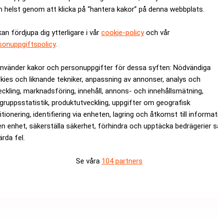
 helst genom att klicka på “hantera kakor” på denna webbplats.
gt kom nya siffror som visade att försäljningen av nya enfamilj
kan fördjupa dig ytterligare i vår
cookie-policy
och vår
anska centralbanken Federal Reserve ska sänka styrräntan fick d
sonuppgiftspolicy
.
 0,3 procent och stängde på 13.912,9, medan Nasdaqs komposit
använder kakor och personuppgifter för dessa syften: Nödvändiga
kies och liknande tekniker, anpassning av annonser, analys och
rev är kostnadsfritt:
Prenumerera
eckling, marknadsföring, innehåll, annons- och innehållsmätning,
gruppsstatistik, produktutveckling, uppgifter om geografisk
itionering, identifiering via enheten, lagring och åtkomst till informa
en enhet, säkerställa säkerhet, förhindra och upptäcka bedrägerier 
ärda fel.
Se våra
104 partners