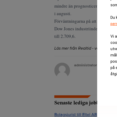
som
mindre än prognosticerat. Samtidi
i augusti.
Du 
Förväntningarna på att den amerik
per
Dow Jones industriindex steg med
till 2.709,6.
Vi 
coo
Läs mer från Realtid - vårt nyhetsb
utv
mål
pos
administrator
på 
åtg
Senaste lediga jobben
Bolagsjurist till Eltel AB