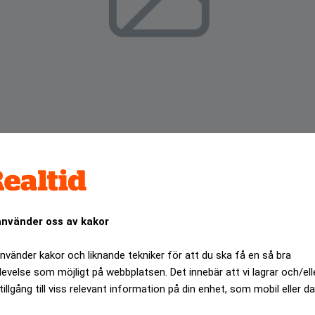
använder oss av kakor
 sig energiaktierna och knuffade med sig börserna i New Yo
använder kakor och liknande tekniker för att du ska få en så bra
levelse som möjligt på webbplatsen. Det innebär att vi lagrar och/ell
tillgång till viss relevant information på din enhet, som mobil eller da
ANNONS