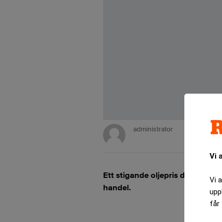
administrator
Vi 
Ett stigande oljepris drog med
Vi 
handel.
upp
får 