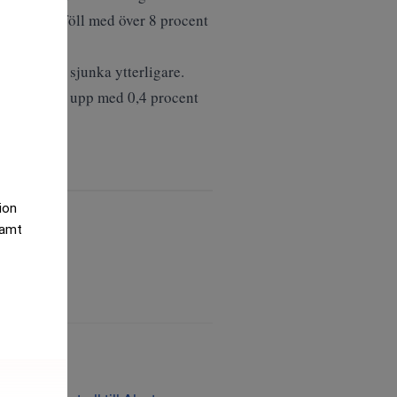
shus i USA föll med över 8 procent
ollarn att sjunka ytterligare.
index gick upp med 0,4 procent
tion
samt