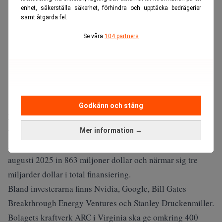
enhet, säkerställa säkerhet, förhindra och upptäcka bedrägerier
samt åtgärda fel.
Se våra
104 partners
Godkänn och stäng
Läs även:
Kvantdatorer har precis hittat nio lösningar till
fusionsbränslet. Dagens PS
Mer information →
MIT-avknoppningen Commonwealth Fusion Systems tog i
augusti 2025 in 863 miljoner dollar och närmar sig tre
miljarder dollar i total finansiering.
Bland investerarna finns Nvidia, Google, Bill Gates
Breakthrough Energy Ventures och Stanley Druckenmiller.
Bolagets kraftverk ARC i Virginia ska ge omkring 400