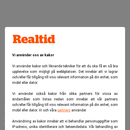
Enligt FIA räknar omkring 71 procent av fusionsbolagen
nu med att leverera kommersiell el till elnätet någon gång
under 2030-talet, rapporterar
Oilprice.com
.
Vi använder oss av kakor
Missa inte:
Slumpmässig upptäckt kan leda till stort
Vi använder kakor och liknande tekniker för att du ska få en så bra
batterigenombrott. Realtid
upplevelse som möjligt på webbplatsen. Det innebär att vi lagrar
Förtroendet har börjat omsättas i konkreta avtal om
och/eller får tillgång till viss relevant information på din enhet, som
mobil eller dator.
markval och elleveranser med techbolagen.
Vi använder också kakor från olika partners för vissa av
Bindande avtal med Microsoft
ändamålen som listas nedan som innebär att vår partners
Tydligast är Helion Energy, som för tre år sedan tecknade
och/eller får tillgång till viss relevant information på din enhet, som
mobil eller dator. Vi och våra
partners
använder.
ett elköpsavtal med Microsoft om minst 50 megawatt från
ett kommersiellt fusionskraftverk till 2028.
Användning av kakor innebär att vi behandlar personuppgifter som
IP-adress, unika identifierare och beteendedata. Vår behandling av
Till skillnad från en avsiktsförklaring är avtalet bindande,