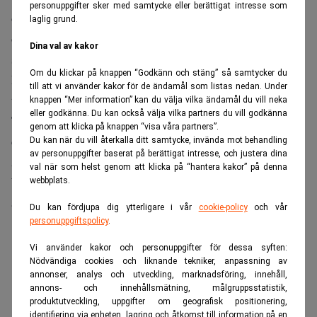
personuppgifter sker med samtycke eller berättigat intresse som
och Helion riskerar ekonomiska sanktioner från Microsoft
laglig grund.
och nätpartnern Constellation Energy om tidsplanen
Dina val av kakor
spricker.
Om du klickar på knappen “Godkänn och stäng” så samtycker du
Bolaget, som backas tungt av OpenAI-chefen Sam Altman,
till att vi använder kakor för de ändamål som listas nedan. Under
tog i fjol in 465 miljoner dollar i en Series G-runda ledd av
knappen “Mer information” kan du välja vilka ändamål du vill neka
eller godkänna. Du kan också välja vilka partners du vill godkänna
Thrive Capital. Värderingen landade på 15,5 miljarder
genom att klicka på knappen “visa våra partners”.
dollar.
Du kan när du vill återkalla ditt samtycke, invända mot behandling
av personuppgifter baserat på berättigat intresse, och justera dina
Anläggningen Orion byggs i Malaga i delstaten
val när som helst genom att klicka på “hantera kakor” på denna
Washington, strategiskt placerad nära Columbiafloden för
webbplats.
att kunna mata Microsofts molninfrastruktur.
Du kan fördjupa dig ytterligare i vår
cookie-policy
och vår
personuppgiftspolicy
.
ANNONS
Vi använder kakor och personuppgifter för dessa syften:
Nödvändiga cookies och liknande tekniker, anpassning av
annonser, analys och utveckling, marknadsföring, innehåll,
annons- och innehållsmätning, målgruppsstatistik,
produktutveckling, uppgifter om geografisk positionering,
identifiering via enheten, lagring och åtkomst till information på en