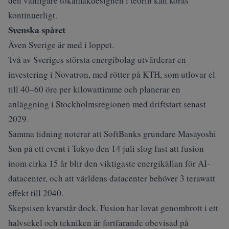
den vanligare tokamakdesignen i teorin kan köras
kontinuerligt.
Svenska spåret
Även Sverige är med i loppet.
Två av Sveriges största energibolag
utvärderar en
investering
i Novatron, med rötter på KTH, som utlovar el
till 40–60 öre per kilowattimme och planerar en
anläggning i Stockholmsregionen med driftstart senast
2029.
Samma tidning noterar att SoftBanks grundare Masayoshi
Son på ett event i Tokyo den 14 juli slog fast att fusion
inom cirka 15 år blir den viktigaste energikällan för AI-
datacenter, och att världens datacenter behöver 3 terawatt
effekt till 2040.
Skepsisen kvarstår dock. Fusion har lovat genombrott i ett
halvsekel och tekniken är fortfarande obevisad på