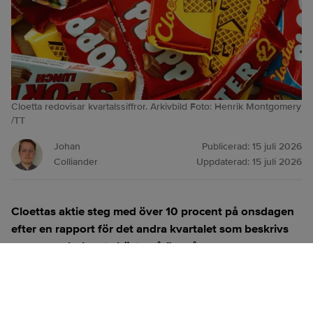
Cloetta redovisar kvartalssiffror. Arkivbild Foto: Henrik Montgomery
/TT
Johan
Publicerad:
15 juli 2026
Colliander
Uppdaterad:
15 juli 2026
Cloettas aktie steg med över 10 procent på onsdagen
efter en rapport för det andra kvartalet som beskrivs
som en av bolagets bästa på flera år.
ANNONS