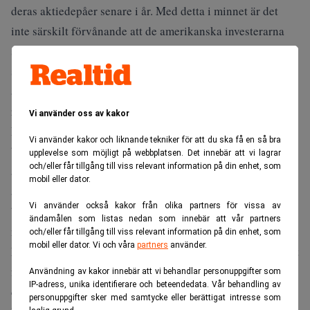
deras aktiedepåer senare i år. Med detta i minnet är det
inte särskilt förvånande att de amerikanska investerarna
spelade “svälta räv” i samband med anbudsförfarandet
som avslutades igår. De bud som kom in var sannolikt
alldeles för låga med tanken på Millicoms nuvarande
relativt låga värdering.
Vi använder oss av kakor
Därför var det sannolikt rätt av Kinneviksledningen att
Vi använder kakor och liknande tekniker för att du ska få en så bra
backa undan från försäljningsplanerna. Det finns ingen
upplevelse som möjligt på webbplatsen. Det innebär att vi lagrar
och/eller får tillgång till viss relevant information på din enhet, som
anledning att slumpa bort ett fint bolag som Millicom till
mobil eller dator.
avkastningshungriga investerare. Att Kinneviksledningen
Vi använder också kakor från olika partners för vissa av
blir hårt kritiserad i media på grund av detta kan man leva
ändamålen som listas nedan som innebär att vår partners
med.
och/eller får tillgång till viss relevant information på din enhet, som
mobil eller dator. Vi och våra
partners
använder.
En bättre strategi hade varit betydligt mer lågmäld, i stället
för att slå på stora trumman och tala om en “monumental
Användning av kakor innebär att vi behandlar personuppgifter som
IP-adress, unika identifierare och beteendedata. Vår behandling av
dag för Kinnevik” i samband med tillkännagivandet att
personuppgifter sker med samtycke eller berättigat intresse som