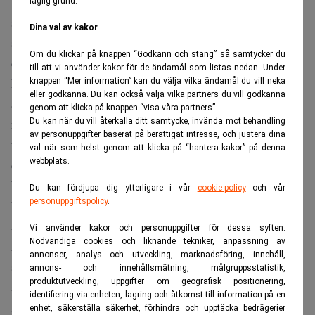
Millicominnehavet skulle försvinna ur Kinnevik. Det enda
laglig grund.
skälet för att förstå varför Kinneviksledningen valde sin
Dina val av kakor
strategi är att det finns brådskande affärer som väntar, men
Om du klickar på knappen “Godkänn och stäng” så samtycker du
det finns det inga uppgifter om.
till att vi använder kakor för de ändamål som listas nedan. Under
Delar av Millicomaktierna skulle ha kunnat avyttras i ett
knappen “Mer information” kan du välja vilka ändamål du vill neka
eller godkänna. Du kan också välja vilka partners du vill godkänna
anbudsförfaranden i USA som planerat för att finansiera
genom att klicka på knappen “visa våra partners”.
Du kan när du vill återkalla ditt samtycke, invända mot behandling
nya tillväxtdrivande förvärv till portföljen, men utan
av personuppgifter baserat på berättigat intresse, och justera dina
tillägget att den större delen av aktierna skulle delas ut till
val när som helst genom att klicka på “hantera kakor” på denna
webbplats.
de befintliga ägarna.
Vid en lyckad delförsäljning skulle Kinnevik säkert kunna
Du kan fördjupa dig ytterligare i vår
cookie-policy
och vår
personuppgiftspolicy
.
komma tillbaka till den amerikanska eller den europeiska
aktiemarknaden med ytterligare aktier vid ett senare.
Vi använder kakor och personuppgifter för dessa syften:
Nödvändiga cookies och liknande tekniker, anpassning av
Alternativt, eller i kombination med fler delförsäljningar,
annonser, analys och utveckling, marknadsföring, innehåll,
skulle Kinnevik kunna ge en mindre sakutdelning i form
annons- och innehållsmätning, målgruppsstatistik,
produktutveckling, uppgifter om geografisk positionering,
av Millicomaktier vid ett eller flera tillfällen, men det hade
identifiering via enheten, lagring och åtkomst till information på en
Kinneviksledningen inte varit tvungen att flagga för nu.
enhet, säkerställa säkerhet, förhindra och upptäcka bedrägerier