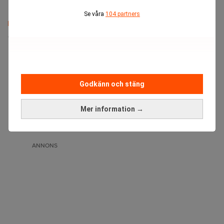
Se våra
104 partners
Senaste lediga jobben
Godkänn och stäng
Mer information →
ANNONS