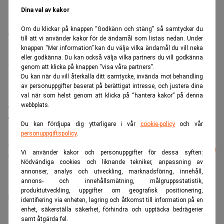
Eftersom det kan dröja innan det finns ”rättskraftigt
Dina val av kakor
avgörande i denna tvist”, innehåller stämningsansökan
Om du klickar på knappen “Godkänn och stäng” så samtycker du
också ett yrkande om att tingsrätten snarast beslutar att
till att vi använder kakor för de ändamål som listas nedan. Under
staten avbryter beslagen fram till dess tvisten slutligt
knappen “Mer information” kan du välja vilka ändamål du vill neka
eller godkänna. Du kan också välja vilka partners du vill godkänna
avgjorts.
genom att klicka på knappen “visa våra partners”.
Hur stort skadeståndet kan bli är oklart.
Du kan när du vill återkalla ditt samtycke, invända mot behandling
av personuppgifter baserat på berättigat intresse, och justera dina
På onsdagen håller EU:s domstol muntlig förhandling om
val när som helst genom att klicka på “hantera kakor” på denna
den svenska privatimporten av internetbeställd alkohol.
webbplats.
TT
Du kan fördjupa dig ytterligare i vår
cookie-policy
och vår
personuppgiftspolicy
.
Läs mer från Realtid - vårt nyhetsbrev
Prenumerera
Vi använder kakor och personuppgifter för dessa syften:
är kostnadsfritt:
Nödvändiga cookies och liknande tekniker, anpassning av
annonser, analys och utveckling, marknadsföring, innehåll,
annons- och innehållsmätning, målgruppsstatistik,
administrator
produktutveckling, uppgifter om geografisk positionering,
identifiering via enheten, lagring och åtkomst till information på en
enhet, säkerställa säkerhet, förhindra och upptäcka bedrägerier
samt åtgärda fel.