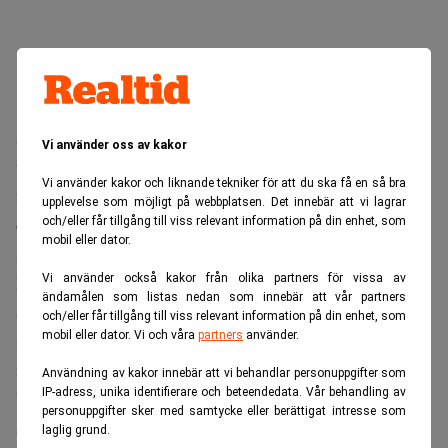
Alkoholen skulle fraktas till de klagandes hem av olika
Vi använder oss av kakor
transportföretag. I talan står att den beslagtagits och
Vi använder kakor och liknande tekniker för att du ska få en så bra
förverkats på rättsligt felaktiga motiveringar, nämligen att
upplevelse som möjligt på webbplatsen. Det innebär att vi lagrar
det varit frågan om smuggling och/eller ”föremål för
och/eller får tillgång till viss relevant information på din enhet, som
mobil eller dator.
skattebrott”.
Föreningen anser att åtgärden strider mot EG-rättens
Vi använder också kakor från olika partners för vissa av
ändamålen som listas nedan som innebär att vår partners
artiklar om fri rörlighet för varor och tjänster i unionen.
och/eller får tillgång till viss relevant information på din enhet, som
mobil eller dator. Vi och våra
partners
använder.
Svenska myndigheter har heller inte prövat rättsåtgärderna
mot EG-rätten, skriver föreningen.
Användning av kakor innebär att vi behandlar personuppgifter som
IP-adress, unika identifierare och beteendedata. Vår behandling av
Vidare pekar föreningen på flera rättsavgöranden som den
personuppgifter sker med samtycke eller berättigat intresse som
anser stödjer talan.
laglig grund.