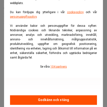
första hela år på marknaden registrerades färre än 40 000
webbplats.
Cybertruck, långt under bolagets målsättning.
Du kan fördjupa dig ytterligare i vår
cookie-policy
och vår
Försäljningen har därefter fortsatt att falla. Hittills under
personuppgiftspolicy
.
2026 har drygt 7 100 Cybertruck registrerats i USA, enligt
Vi använder kakor och personuppgifter för dessa syften:
siffror från S&P Global Mobility.
Nödvändiga cookies och liknande tekniker, anpassning av
annonser, analys och utveckling, marknadsföring, innehåll,
ANNONS
annons- och innehållsmätning, målgruppsstatistik,
produktutveckling, uppgifter om geografisk positionering,
identifiering via enheten, lagring och åtkomst till information på en
enhet, säkerställa säkerhet, förhindra och upptäcka bedrägerier
samt åtgärda fel.
Se våra
104 partners
Godkänn och stäng