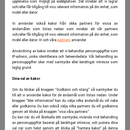
upplevelse som möjligt på webbplatsen. Det innebär att vi lagrar
Teslas eldrivna pickup Cybertruck riskerar att gå till
och/eller får tillgång till viss relevant information på din enhet, som
historien som ett av de största kommersiella
mobil eller dator.
misslyckandena i den amerikanska bilindustrin.
Vi använder också kakor från olika partners för vissa av
ändamålen som listas nedan som innebär att vår partners
Det skriver
Bloomberg
, som jämför modellen med Ford
och/eller får tillgång till viss relevant information på din enhet, som
Edsel – en bil som länge betraktats som branschens
mobil eller dator. Vi och våra
partners
använder.
främsta försäljningsfiasko.
Användning av kakor innebär att vi behandlar personuppgifter som
Elon Musk
När Tesla presenterade Cybertruck målade vd
IP-adress, unika identifierare och beteendedata. Vår behandling av
personuppgifter sker med samtycke eller berättigat intresse som
upp högt ställda ambitioner.
laglig grund.
Läs mer:
Teslas aktie faller på svagare resultat än väntat.
Dina val av kakor
Dagens PS
Långt ifrån målet
Om du klickar på knappen “Godkänn och stäng” så samtycker du
till att vi använder kakor för de ändamål som listas nedan. Under
Målet var en årlig försäljning på upp till 250 000 fordon,
knappen “Mer information” kan du välja vilka ändamål du vill neka
och vid ett tillfälle nämndes även en potential på 500 000
eller godkänna. Du kan också välja vilka partners du vill godkänna
genom att klicka på knappen “visa våra partners”.
bilar om året.
Du kan när du vill återkalla ditt samtycke, invända mot behandling
Utfallet har blivit betydligt svagare. Under modellens
av personuppgifter baserat på berättigat intresse, och justera dina
val när som helst genom att klicka på “hantera kakor” på denna