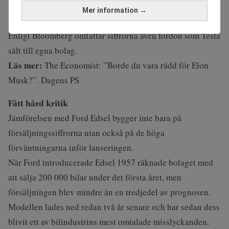
Mer information →
Enligt Bloomberg omfattar siffrorna även fordon som Tesla
sålt till egna bolag.
Läs mer:
The Economist: ”Borde du vara rädd för Elon
Musk?”. Dagens PS
Fått hård kritik
Jämförelsen med Ford Edsel bygger inte bara på
försäljningssiffrorna utan också på de höga
förväntningarna inför lanseringen.
När Ford introducerade Edsel 1957 räknade bolaget med
att sälja 200 000 bilar under det första året, men
försäljningen blev mindre än en tredjedel av prognosen.
Modellen lades ned redan två år senare och har sedan dess
blivit ett av bilindustrins mest omtalade misslyckanden.