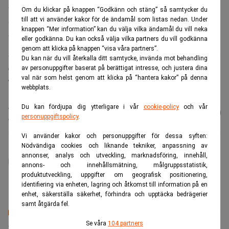
tjänster kommer att ligga kvar på en hög nivå i Europa
Om du klickar på knappen “Godkänn och stäng” så samtycker du
till att vi använder kakor för de ändamål som listas nedan. Under
under tredje kvartalet. I Asien väntas efterfrågan bli
knappen “Mer information” kan du välja vilka ändamål du vill neka
”påtagligt högre” än under andra kvartalet.
eller godkänna. Du kan också välja vilka partners du vill godkänna
genom att klicka på knappen “visa våra partners”.
Även i Nord- och Latinamerika väntar sig bolaget en högre
Du kan när du vill återkalla ditt samtycke, invända mot behandling
efterfrågan.
av personuppgifter baserat på berättigat intresse, och justera dina
val när som helst genom att klicka på “hantera kakor” på denna
TT
webbplats.
Läs mer från Realtid - vårt nyhetsbrev
Du kan fördjupa dig ytterligare i vår
cookie-policy
och vår
Prenumerera
personuppgiftspolicy
.
är kostnadsfritt:
Vi använder kakor och personuppgifter för dessa syften:
Nödvändiga cookies och liknande tekniker, anpassning av
administrator
annonser, analys och utveckling, marknadsföring, innehåll,
annons- och innehållsmätning, målgruppsstatistik,
produktutveckling, uppgifter om geografisk positionering,
identifiering via enheten, lagring och åtkomst till information på en
enhet, säkerställa säkerhet, förhindra och upptäcka bedrägerier
samt åtgärda fel.
Senaste lediga jobben
Se våra
104 partners