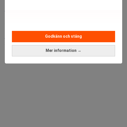
Bolagsjurist till Eltel AB
Placering:
Bromma, Stockholm
Sista ansökningsdag:
21/08/2026
Medarbetare inom Intern styrning och kontroll till Alecta
Godkänn och stäng
Sista ansökningsdag:
13/06/2026
Mer information →
ANNONS