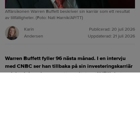
Affärsikonen Warren Buffett beskriver sin karriär som ett resultat
av tillfälligheter. (Foto: Nati Harnik/AP/TT)
Karin
Publicerad:
20 juli 2026
Andersen
Uppdaterad:
21 juli 2026
Warren Buffett fyller 96 nästa månad. I en intervju
med CNBC ser han tillbaka på sin investeringskarriär
och beskriver den som ett resultat av tillfälligheter.
ANNONS