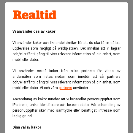
Efter att bolaget släppt sin delårsrapport stiger SKF:s
Vi använder oss av kakor
aktiekurs på Stockholmsbörsen kraftigt. Klockan 11:35
hade kursen gått upp med drygt sex procent.
Vi använder kakor och liknande tekniker för att du ska få en så bra
upplevelse som möjligt på webbplatsen. Det innebär att vi lagrar
SKF:s vinst var bättre än väntat. Analytikerna hade i
och/eller får tillgång till viss relevant information på din enhet, som
genomsnitt räknat med en vinst på 1.169 miljoner kronor.
mobil eller dator.
Även omsättningen var högre än väntat. Denna ökade till
Vi använder också kakor från olika partners för vissa av
12.739 kronor, jämfört med 11.417 miljoner kronor för
ändamålen som listas nedan som innebär att vår partners
och/eller får tillgång till viss relevant information på din enhet, som
motsvarande period i fjol.
mobil eller dator. Vi och våra
partners
använder.
Försäljningen under andra kvartalet var påtagligt högre i
Användning av kakor innebär att vi behandlar personuppgifter som
Nordamerika, Latinamerika och Asien, jämfört med
IP-adress, unika identifierare och beteendedata. Vår behandling av
personuppgifter sker med samtycke eller berättigat intresse som
samma kvartal i fjol. Även i Europa var försäljningen
laglig grund.
högre i år.
Dina val av kakor
Bolaget räknar med att efterfrågan på SKF:s produkter och