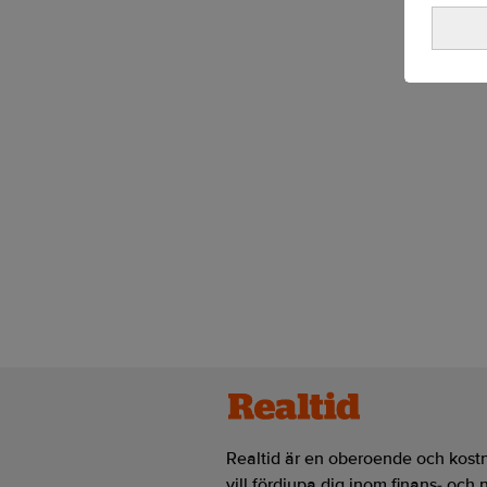
Realtid är en oberoende och kostn
vill fördjupa dig inom finans- och 