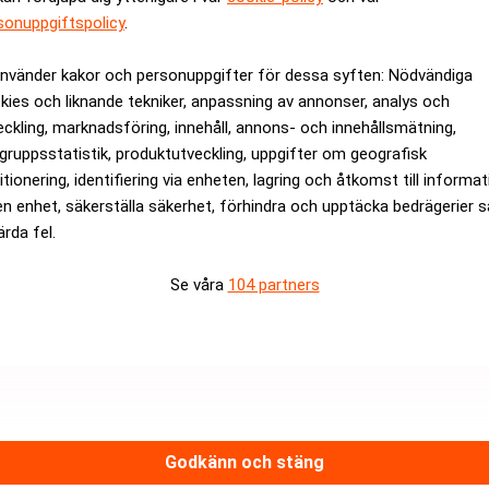
sonuppgiftspolicy
.
rev är kostnadsfritt:
Prenumerera
använder kakor och personuppgifter för dessa syften: Nödvändiga
kies och liknande tekniker, anpassning av annonser, analys och
eckling, marknadsföring, innehåll, annons- och innehållsmätning,
gruppsstatistik, produktutveckling, uppgifter om geografisk
itionering, identifiering via enheten, lagring och åtkomst till informa
en enhet, säkerställa säkerhet, förhindra och upptäcka bedrägerier 
ärda fel.
Se våra
104 partners
Medarbetare inom Intern styrni
Sista ansökningsdag:
13/06/
ANNONS
Godkänn och stäng