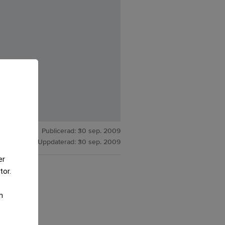
Publicerad:
30 sep. 2009
Uppdaterad:
30 sep. 2009
er
tor.
m