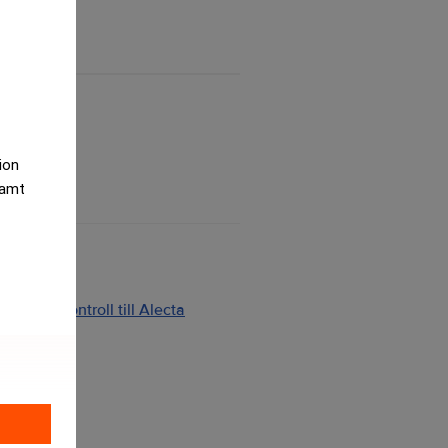
tion
samt
ng och kontroll till Alecta
2026