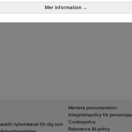
Mer information →
Hantera prenumeration
Integritetspolicy för personupp
Cookiepolicy
adsfri nyhetskanal för dig som
Relevance AI-policy
näringslivsnyheter.