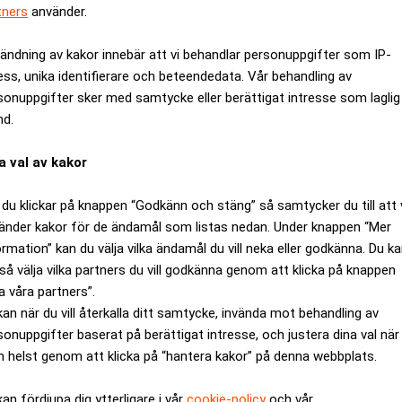
tners
använder.
ändning av kakor innebär att vi behandlar personuppgifter som IP-
ess, unika identifierare och beteendedata. Vår behandling av
sonuppgifter sker med samtycke eller berättigat intresse som laglig
nd.
a val av kakor
du klickar på knappen “Godkänn och stäng” så samtycker du till att 
änder kakor för de ändamål som listas nedan. Under knappen “Mer
ormation” kan du välja vilka ändamål du vill neka eller godkänna. Du k
 bolagets förhandlingar med facken om försämrade löner och an
så välja vilka partners du vill godkänna genom att klicka på knappen
a våra partners”.
kan när du vill återkalla ditt samtycke, invända mot behandling av
en.
sonuppgifter baserat på berättigat intresse, och justera dina val när
riktning, säger Nicholas Fischer, fackordförande för HK Luftfart,
 helst genom att klicka på “hantera kakor” på denna webbplats.
konkurrera på lika villkor med lågprisbolagen, skriver tidningen
a kabin- och pilotfacket för en kommentar.
kan fördjupa dig ytterligare i vår
cookie-policy
och vår