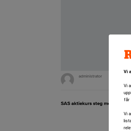
Vi 
administrator
Vi 
upp
får 
SAS aktiekurs steg med 9 proc
Vi 
list
rel