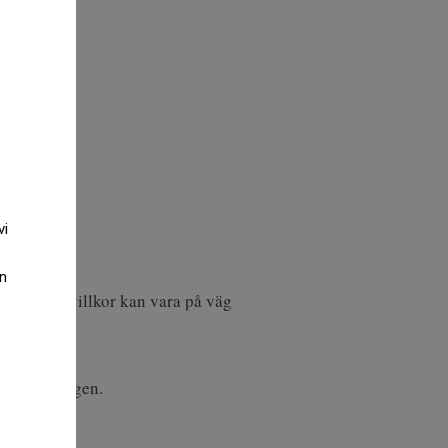
vi
an
ställningsvillkor kan vara på väg
 till tidningen.
 vidare.