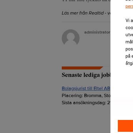
per
Läs mer från Realtid - vårt nyhetsb
Vi 
coo
administrator
utv
mål
pos
på 
åtg
Senaste lediga jobben
Bolagsjurist till Eltel AB
Placering:
Bromma, Stockholm
Sista ansökningsdag:
21/08/2026