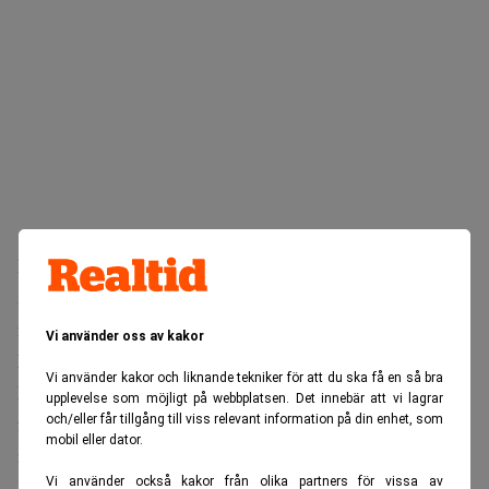
I måndags köpte Rutger Arnhult, största ägare och
styrelseordförande i Castellum, aktier i bolaget för 60,5
miljoner kronor genom ägarbolaget M2 Asset
Vi använder oss av kakor
Management.
Vi använder kakor och liknande tekniker för att du ska få en så bra
Det var andra köpet på knappt en vecka. Den 8 september
upplevelse som möjligt på webbplatsen. Det innebär att vi lagrar
och/eller får tillgång till viss relevant information på din enhet, som
förvärvade Arnhult Castellum-aktier för totalt 57,1
mobil eller dator.
miljoner kronor.
Vi använder också kakor från olika partners för vissa av
Köpen sker samtidigt som Castellum-aktien fortfarande