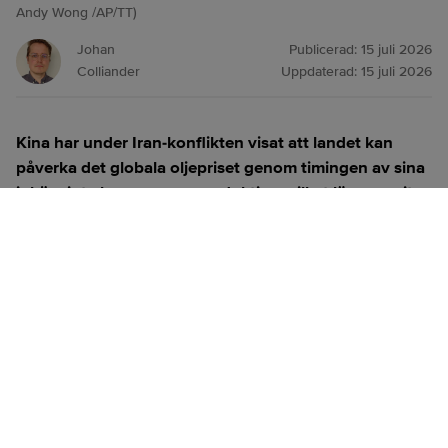
Andy Wong /AP/TT)
Johan
Publicerad:
15 juli 2026
Colliander
Uppdaterad:
15 juli 2026
Kina har under Iran-konflikten visat att landet kan
påverka det globala oljepriset genom timingen av sina
inköp, inte bara genom produktion, vilket länge varit
Saudiarabiens roll på marknaden.
ANNONS