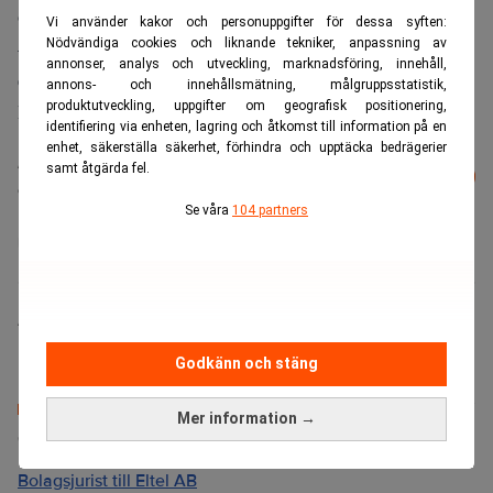
och fortsätter:
Vi använder kakor och personuppgifter för dessa syften:
Nödvändiga cookies och liknande tekniker, anpassning av
– Fortsatt låga räntenivåer kombinerat med positiv
annonser, analys och utveckling, marknadsföring, innehåll,
ekonomisk tillväxt kommer att vara gynnsamt för
annons- och innehållsmätning, målgruppsstatistik,
produktutveckling, uppgifter om geografisk positionering,
kommersiella fastigheter.
identifiering via enheten, lagring och åtkomst till information på en
enhet, säkerställa säkerhet, förhindra och upptäcka bedrägerier
Läs mer från Realtid - vårt nyhetsbrev
samt åtgärda fel.
Prenumerera
är kostnadsfritt:
Se våra
104 partners
Castellum
Rutger Arnhult
Annelie Östlund
Godkänn och stäng
Mer information →
Senaste lediga jobben
Bolagsjurist till Eltel AB