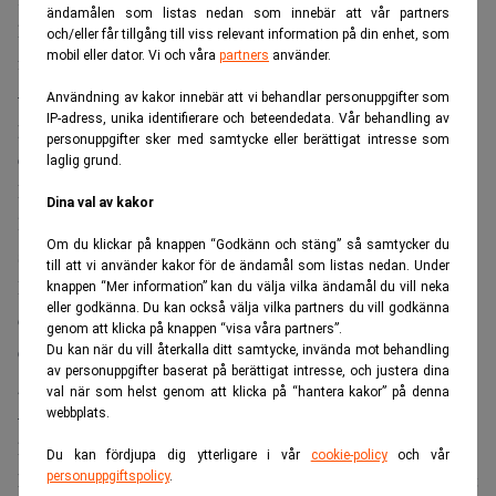
ändamålen som listas nedan som innebär att vår partners
handlas några procent lägre jämfört med kursen precis
och/eller får tillgång till viss relevant information på din enhet, som
mobil eller dator. Vi och våra
partners
använder.
före raset i februari och mars 2020.
– Castellum värderas ännu under sina nivåer innan Covid-
Användning av kakor innebär att vi behandlar personuppgifter som
IP-adress, unika identifierare och beteendedata. Vår behandling av
pandemin trots en i det närmaste opåverkad lönsamhet och
personuppgifter sker med samtycke eller berättigat intresse som
en fortsatt positiv värdetillväxt i fastighetsportföljen.
laglig grund.
Därutöver har bolaget en rejäl projektportfölj som kommer
Dina val av kakor
leverera ett stark extra värdetillskott framöver,
Om du klickar på knappen “Godkänn och stäng” så samtycker du
säger Rutger Arnhult till Realtid.
till att vi använder kakor för de ändamål som listas nedan. Under
Han menar att fastighetssektorn – som det senaste
knappen “Mer information” kan du välja vilka ändamål du vill neka
eller godkänna. Du kan också välja vilka partners du vill godkänna
decenniet haft draghjälp av rekordlåga räntor, stark
genom att klicka på knappen “visa våra partners”.
ekonomi och gott om kapital – fortfarande befinner sig i en
Du kan när du vill återkalla ditt samtycke, invända mot behandling
av personuppgifter baserat på berättigat intresse, och justera dina
guldsits.
val när som helst genom att klicka på “hantera kakor” på denna
– Finansieringsförutsättningarna är idag magiska,
webbplats.
hyresbasen supersolid, den geografiska mixen är stark och
Du kan fördjupa dig ytterligare i vår
cookie-policy
och vår
kvaliteten på fastighetsbeståndet imponerar, säger Arnhult
personuppgiftspolicy
.