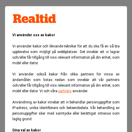
Grunden för styrelsens beslut om en strategisk översyn är
att en särnotering skapar förutsättningar för att sätta ännu
Vi använder oss av kakor
större fokus på Solid Försäkrings verksamhet, vilket
kommer gynna bolagets framtida utveckling och tillväxt,
Vi använder kakor och liknande tekniker för att du ska få en så bra
upplevelse som möjligt på webbplatsen. Det innebär att vi lagrar
skriver bolaget i ett pressmeddelande.
och/eller får tillgång till viss relevant information på din enhet, som
–Vi är mycket stolta över den fina utveckling som Solid
mobil eller dator.
Försäkring står för och det är därför glädjande att vi nu
Vi använder också kakor från olika partners för vissa av
tagit beslut om att se över möjligheten hur vi med en
ändamålen som listas nedan som innebär att vår partners
och/eller får tillgång till viss relevant information på din enhet, som
börsnotering kan ge bolaget ytterligare kraft att växa.
mobil eller dator. Vi och våra
partners
använder.
säger Martin Bengtsson, styrelseordförande Resurs
Användning av kakor innebär att vi behandlar personuppgifter som
Holding i en presskommentar.
IP-adress, unika identifierare och beteendedata. Vår behandling av
Koncernledningen har fått i uppdrag att utvärdera och
personuppgifter sker med samtycke eller berättigat intresse som
laglig grund.
skapa förutsättningar för en utdelning av Resurs Holdings
aktier i Solid Försäkring till aktieägarna genom en så
Dina val av kakor