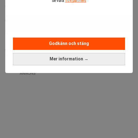
Se våra
104 partners
Senaste lediga jobben
Bolagsjurist till Eltel AB
Placering:
Bromma, Stockholm
Sista ansökningsdag:
21/08/2026
Godkänn och stäng
Medarbetare inom Intern styrning och kontroll till Alecta
Sista ansökningsdag:
13/06/2026
Mer information →
ANNONS