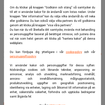
kallad Lex Asea-utdelning.
Om du klickar på knappen “Godkänn och stäng” så samtycker du
till att vi använder kakor för de ändamål som listas nedan. Under
Eventuellt beslut om utdelning av aktierna i Solid
knappen “Mer information” kan du välja vilka ändamål du vill neka
Försäkring fattas av Resurs Holdings bolagsstämma.
eller godkänna. Du kan också välja vilka partners du vill godkänna
genom att klicka på knappen “visa våra partners”.
ABG Sundal Collier har utsetts till Sole Global
Du kan när du vill återkalla ditt samtycke, invända mot behandling
Coordinator & Bookrunner i samband med processen.
av personuppgifter baserat på berättigat intresse, och justera dina
val när som helst genom att klicka på “hantera kakor” på denna
webbplats.
Läs mer från Realtid - vårt nyhetsbrev
Du kan fördjupa dig ytterligare i vår
cookie-policy
och vår
Prenumerera
är kostnadsfritt:
personuppgiftspolicy
.
Vi använder kakor och personuppgifter för dessa syften:
Resurs Holding
Nödvändiga cookies och liknande tekniker, anpassning av
annonser, analys och utveckling, marknadsföring, innehåll,
annons- och innehållsmätning, målgruppsstatistik,
produktutveckling, uppgifter om geografisk positionering,
Realtid.se
identifiering via enheten, lagring och åtkomst till information på en
enhet, säkerställa säkerhet, förhindra och upptäcka bedrägerier
samt åtgärda fel.