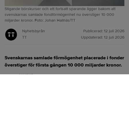
Stigande börskurser och ett fortsatt sparande ligger bakom att
svenskarnas samlade fondförmögenhet nu överstiger 10 000
miljarder kronor. Foto: Johan Hallnäs/TT
Nyhetsbyrån
Publicerad:
12 juli 2026
TT
Uppdaterad:
12 juli 2026
Svenskarnas samlade förmögenhet placerade i fonder
överstiger för första gången 10 000 miljarder kronor.
ANNONS