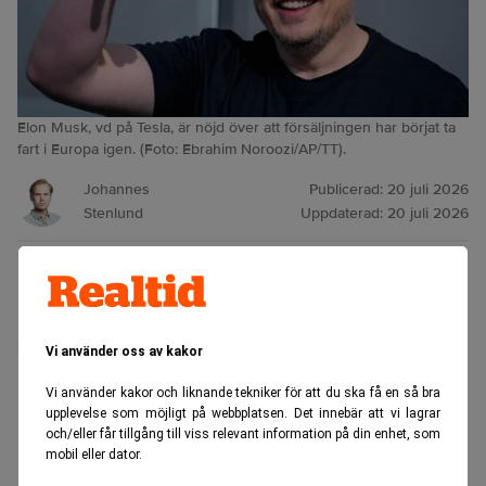
Elon Musk, vd på Tesla, är nöjd över att försäljningen har börjat ta
fart i Europa igen. (Foto: Ebrahim Noroozi/AP/TT).
Johannes
Publicerad:
20 juli 2026
Stenlund
Uppdaterad:
20 juli 2026
Efterfrågan på Tesla-bilar var ett tag nere på låg nivå i
Europa. Men det har nu vänt, och Tesla svarar med ett
nytt drag.
Vi använder oss av kakor
ANNONS
Vi använder kakor och liknande tekniker för att du ska få en så bra
upplevelse som möjligt på webbplatsen. Det innebär att vi lagrar
och/eller får tillgång till viss relevant information på din enhet, som
mobil eller dator.