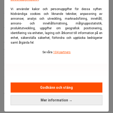
med dagens nivå.
Vi använder kakor och personuppgifter för dessa syften:
Ska minska behovet av långa leveranser
Nödvändiga cookies och liknande tekniker, anpassning av
Vid full kapacitet skulle fabriken därmed kunna tillverka
annonser, analys och utveckling, marknadsföring, innehåll,
annons- och innehållsmätning, målgruppsstatistik,
omkring 375 000 fordon per år, skriver
Seeking Alpha
.
produktutveckling, uppgifter om geografisk positionering,
Anläggningen i Grünheide producerar i dag Model Y för
identifiering via enheten, lagring och åtkomst till information på en
enhet, säkerställa säkerhet, förhindra och upptäcka bedrägerier
den europeiska marknaden, men fungerar även som
samt åtgärda fel.
exportnav till ett trettiotal länder.
Se våra
104 partners
En högre produktion väntas minska behovet av leveranser
från Teslas fabriker i Kina och USA, vilket kan göra
bolaget mindre sårbart för logistiska störningar och
handelspolitiska spänningar.
Som en del av satsningen planerar Tesla att anställa
Godkänn och stäng
omkring 3 500 nya medarbetare på kort och medellång
sikt.
Mer information →
ANNONS