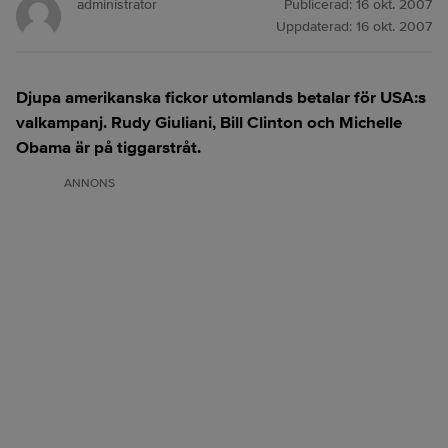
administrator
Publicerad:
16 okt. 2007
Uppdaterad:
16 okt. 2007
Djupa amerikanska fickor utomlands betalar för USA:s
valkampanj. Rudy Giuliani, Bill Clinton och Michelle
Obama är på tiggarstråt.
ANNONS