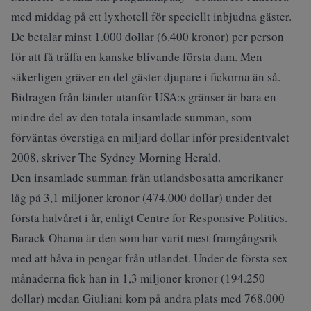
med middag på ett lyxhotell för speciellt inbjudna gäster.
De betalar minst 1.000 dollar (6.400 kronor) per person
för att få träffa en kanske blivande första dam. Men
säkerligen gräver en del gäster djupare i fickorna än så.
Bidragen från länder utanför USA:s gränser är bara en
mindre del av den totala insamlade summan, som
förväntas överstiga en miljard dollar inför presidentvalet
2008, skriver The Sydney Morning Herald.
Den insamlade summan från utlandsbosatta amerikaner
låg på 3,1 miljoner kronor (474.000 dollar) under det
första halvåret i år, enligt Centre for Responsive Politics.
Barack Obama är den som har varit mest framgångsrik
med att håva in pengar från utlandet. Under de första sex
månaderna fick han in 1,3 miljoner kronor (194.250
dollar) medan Giuliani kom på andra plats med 768.000