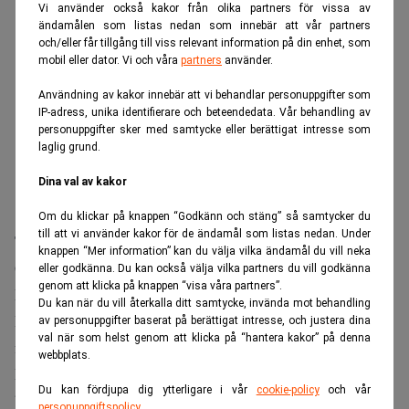
Vi använder också kakor från olika partners för vissa av
ändamålen som listas nedan som innebär att vår partners
och/eller får tillgång till viss relevant information på din enhet, som
mobil eller dator. Vi och våra
partners
använder.
Användning av kakor innebär att vi behandlar personuppgifter som
IP-adress, unika identifierare och beteendedata. Vår behandling av
personuppgifter sker med samtycke eller berättigat intresse som
laglig grund.
Dina val av kakor
Om du klickar på knappen “Godkänn och stäng” så samtycker du
till att vi använder kakor för de ändamål som listas nedan. Under
Tesla planerar att öka produktionen vid sin fabrik i
knappen “Mer information” kan du välja vilka ändamål du vill neka
Grünheide utanför Berlin i takt med att efterfrågan på
eller godkänna. Du kan också välja vilka partners du vill godkänna
genom att klicka på knappen “visa våra partners”.
Model Y återhämtar sig i Europa.
Du kan när du vill återkalla ditt samtycke, invända mot behandling
Där väntas bolaget genomföra en omfattande rekrytering
av personuppgifter baserat på berättigat intresse, och justera dina
val när som helst genom att klicka på “hantera kakor” på denna
för att stödja expansionen.
webbplats.
Målet är att höja produktionstakten till omkring 7 500
Du kan fördjupa dig ytterligare i vår
cookie-policy
och vår
bilar i veckan, en ökning med cirka 20 procent jämfört
personuppgiftspolicy
.