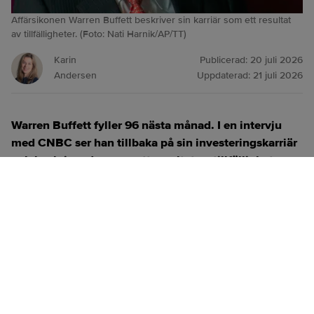
Affärsikonen Warren Buffett beskriver sin karriär som ett resultat
av tillfälligheter. (Foto: Nati Harnik/AP/TT)
Karin
Publicerad:
20 juli 2026
Andersen
Uppdaterad:
21 juli 2026
Warren Buffett fyller 96 nästa månad. I en intervju
med CNBC ser han tillbaka på sin investeringskarriär
och beskriver den som ett resultat av tillfälligheter.
ANNONS