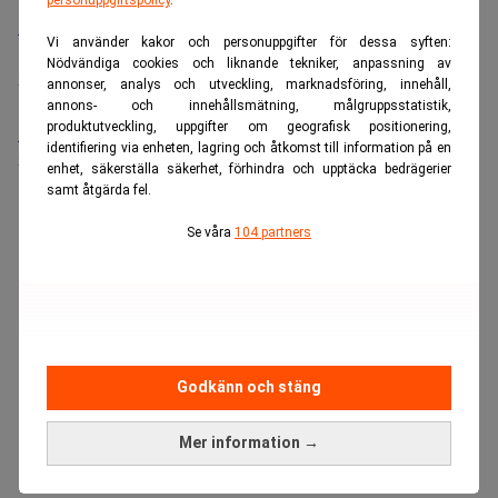
Bolagsjurist till Eltel AB
Vi använder kakor och personuppgifter för dessa syften:
Placering:
Bromma, Stockholm
Nödvändiga cookies och liknande tekniker, anpassning av
Sista ansökningsdag:
21/08/2026
annonser, analys och utveckling, marknadsföring, innehåll,
annons- och innehållsmätning, målgruppsstatistik,
produktutveckling, uppgifter om geografisk positionering,
Medarbetare inom Intern styrning och kontroll till Alecta
identifiering via enheten, lagring och åtkomst till information på en
Sista ansökningsdag:
13/06/2026
enhet, säkerställa säkerhet, förhindra och upptäcka bedrägerier
samt åtgärda fel.
ANNONS
Se våra
104 partners
Godkänn och stäng
Mer information →