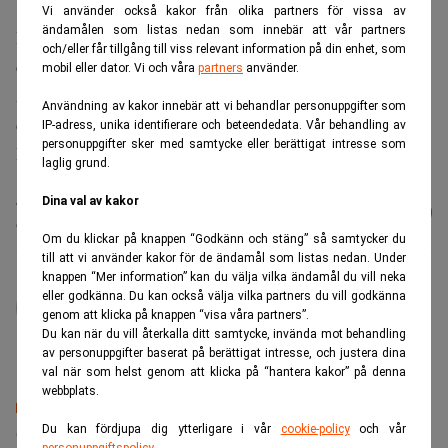
Vi använder också kakor från olika partners för vissa av
ändamålen som listas nedan som innebär att vår partners
Riksgälden hade i stället räknat med ett lånebehov, alltså
och/eller får tillgång till viss relevant information på din enhet, som
ett underskott, på 0,9 miljarder kronor.
mobil eller dator. Vi och våra
partners
använder.
Avvikelsen beror främst på att skatteinkomsterna blev
Användning av kakor innebär att vi behandlar personuppgifter som
cirka sex miljarder kronor större än beräknat, skriver
IP-adress, unika identifierare och beteendedata. Vår behandling av
personuppgifter sker med samtycke eller berättigat intresse som
Riksgälden i ett pressmeddelande.
laglig grund.
Läs mer från Realtid - vårt nyhetsbrev
Dina val av kakor
Prenumerera
är kostnadsfritt:
Om du klickar på knappen “Godkänn och stäng” så samtycker du
till att vi använder kakor för de ändamål som listas nedan. Under
knappen “Mer information” kan du välja vilka ändamål du vill neka
administrator
eller godkänna. Du kan också välja vilka partners du vill godkänna
genom att klicka på knappen “visa våra partners”.
Du kan när du vill återkalla ditt samtycke, invända mot behandling
av personuppgifter baserat på berättigat intresse, och justera dina
val när som helst genom att klicka på “hantera kakor” på denna
webbplats.
Senaste lediga jobben
Du kan fördjupa dig ytterligare i vår
cookie-policy
och vår
personuppgiftspolicy
.