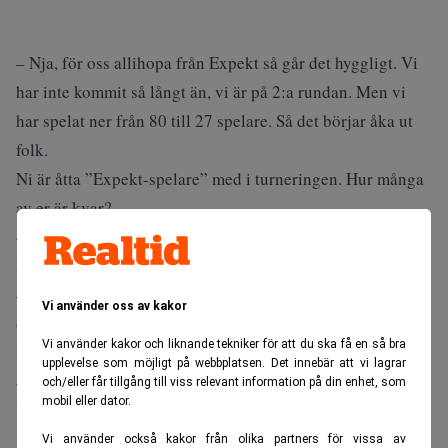
– Nja, för oss allihopa från Expekt så går det hyggligt. Vi
har inte kommit så långt än, vi är på 2:a rundan. Men vi
har spelat ner från 80 till 27 spelare. Så det börjar åka ut
folk.
Ni är åtta ”Expekt-spelare” med i turneringen. Hur många
av er är kvar?
– Alla åtta.
Har någon av er en chans att vinna, till och med?
– Ja, det tror jag, några av oss har en hel del marker kvar,
Vi använder oss av kakor
och en bra chans.
Vi använder kakor och liknande tekniker för att du ska få en så bra
Hur går det för dig själv?
upplevelse som möjligt på webbplatsen. Det innebär att vi lagrar
– Hyggligt
och/eller får tillgång till viss relevant information på din enhet, som
mobil eller dator.
Vad kan man vinna?
Vi använder också kakor från olika partners för vissa av