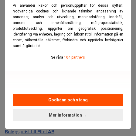
Vi använder kakor och personuppgifter för dessa syften:
– Nej, det är främst folk som har kvalat in på nätet, på vår
Nödvändiga cookies och liknande tekniker, anpassning av
sajt. Hördu, nu måste jag gå tillbaka till bordet.
annonser, analys och utveckling, marknadsföring, innehåll,
annons- och innehållsmätning, målgruppsstatistik,
Ok, lycka till!
produktutveckling, uppgifter om geografisk positionering,
Tack.
identifiering via enheten, lagring och åtkomst till information på en
enhet, säkerställa säkerhet, förhindra och upptäcka bedrägerier
samt åtgärda fel.
Läs mer från Realtid - vårt nyhetsbrev
Prenumerera
är kostnadsfritt:
Se våra
104 partners
administrator
Godkänn och stäng
Mer information →
Senaste lediga jobben
Bolagsjurist till Eltel AB