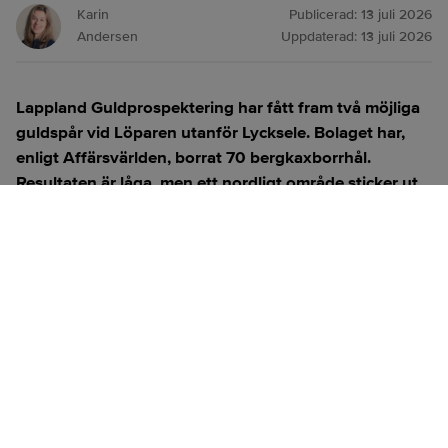
Karin
Publicerad:
13 juli 2026
Andersen
Uppdaterad:
13 juli 2026
Lappland Guldprospektering har fått fram två möjliga
guldspår
vid Löparen utanför Lycksele. Bolaget har,
enligt
Affärsvärlden
, borrat 70 bergkaxborrhål.
Resultaten är låga, men ett nordligt område sticker ut
med den högsta halten:
0,056 gram guld per ton
.
ANNONS