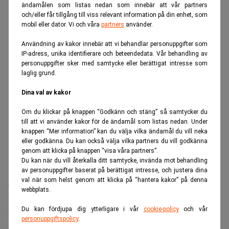
ANNONS
ändamålen som listas nedan som innebär att vår partners
och/eller får tillgång till viss relevant information på din enhet, som
mobil eller dator. Vi och våra
partners
använder.
Användning av kakor innebär att vi behandlar personuppgifter som
IP-adress, unika identifierare och beteendedata. Vår behandling av
personuppgifter sker med samtycke eller berättigat intresse som
laglig grund.
Dina val av kakor
Om du klickar på knappen “Godkänn och stäng” så samtycker du
till att vi använder kakor för de ändamål som listas nedan. Under
knappen “Mer information” kan du välja vilka ändamål du vill neka
eller godkänna. Du kan också välja vilka partners du vill godkänna
genom att klicka på knappen “visa våra partners”.
Du kan när du vill återkalla ditt samtycke, invända mot behandling
av personuppgifter baserat på berättigat intresse, och justera dina
val när som helst genom att klicka på “hantera kakor” på denna
– Förstapris är 400.000 dollar, andra är 200.000 och sen
webbplats.
trappas det av.
Du kan fördjupa dig ytterligare i vår
cookie-policy
och vår
Vilka är Expekt-spelarna? Är det folk som jobbar på
personuppgiftspolicy
.
företaget?