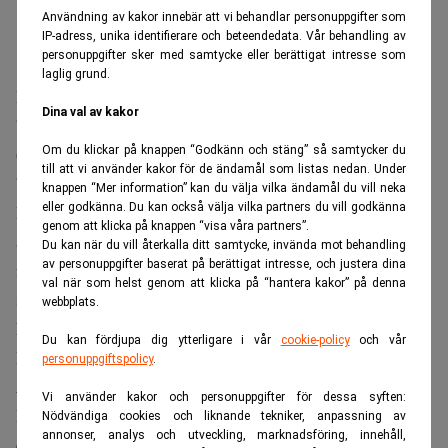
Användning av kakor innebär att vi behandlar personuppgifter som
IP-adress, unika identifierare och beteendedata. Vår behandling av
personuppgifter sker med samtycke eller berättigat intresse som
laglig grund.
Enligt UBS beräkningar väntas de så kallade
Dina val av kakor
”hyperskalarnas” investeringar stiga 76 procent i år till
Om du klickar på knappen “Godkänn och stäng” så samtycker du
673 miljarder dollar, men bara 25 procent nästa år och
till att vi använder kakor för de ändamål som listas nedan. Under
blygsamma 6 procent 2028.
knappen “Mer information” kan du välja vilka ändamål du vill neka
eller godkänna. Du kan också välja vilka partners du vill godkänna
Det bryter mot den logik som dominerat marknaden i två
genom att klicka på knappen “visa våra partners”.
år: att Microsoft, Amazon, Alphabet och Meta skulle
Du kan när du vill återkalla ditt samtycke, invända mot behandling
av personuppgifter baserat på berättigat intresse, och justera dina
fortsätta accelerera sina datacenterbyggen, vilket i sin tur
val när som helst genom att klicka på “hantera kakor” på denna
skulle garantera intäktstillväxten hos underleverantörerna.
webbplats.
Missa inte:
Nya datacenter får investerare att gå i spinn.
Du kan fördjupa dig ytterligare i vår
cookie-policy
och vår
Dagens PS
personuppgiftspolicy
.
Alexis Bossard
, global aktieförvaltare på Edmond de
Vi använder kakor och personuppgifter för dessa syften:
Rothschild Asset Management, har dragit ner
Nödvändiga cookies och liknande tekniker, anpassning av
annonser, analys och utveckling, marknadsföring, innehåll,
exponeringen mot halvledare som han anser blivit för dyra