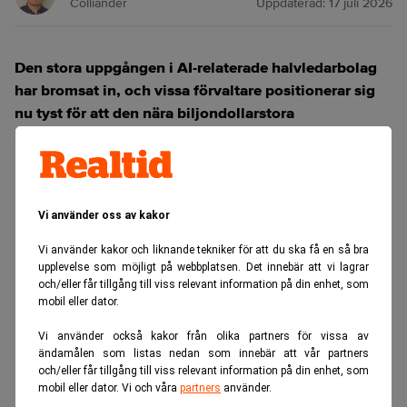
Colliander
Uppdaterad:
17 juli 2026
Den stora uppgången i AI-relaterade halvledarbolag
har bromsat in, och vissa förvaltare positionerar sig
nu tyst för att den nära biljondollarstora
investeringsvågen ska sakta ner.
ANNONS
Vi använder oss av kakor
Vi använder kakor och liknande tekniker för att du ska få en så bra
upplevelse som möjligt på webbplatsen. Det innebär att vi lagrar
och/eller får tillgång till viss relevant information på din enhet, som
mobil eller dator.
Vi använder också kakor från olika partners för vissa av
ändamålen som listas nedan som innebär att vår partners
och/eller får tillgång till viss relevant information på din enhet, som
mobil eller dator. Vi och våra
partners
använder.