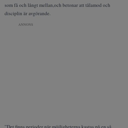
som få och långt mellan,och betonar att tålamod och
disciplin är avgörande.
ANNONS
”Det finns perioder när möjligheterna kastas på en så