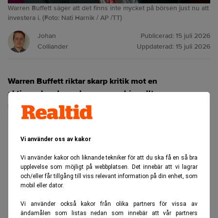
Warren Buffett säger att det finns inte mycket på börsen just nu att
investera i. (Foto: Nati Harnik / AP /TT)
Johan
Publicerad:
15 juli 2026
Colliander
Uppdaterad:
15 juli 2026
Warren Buffett riktar skarp kritik mot en
aktiemarknad som han menar drivs allt mer av
spekulativ handel snarare än långsiktigt
investerande.
ANNONS
Vi använder oss av kakor
Vi använder kakor och liknande tekniker för att du ska få en så bra
upplevelse som möjligt på webbplatsen. Det innebär att vi lagrar
och/eller får tillgång till viss relevant information på din enhet, som
mobil eller dator.
Vi använder också kakor från olika partners för vissa av
ändamålen som listas nedan som innebär att vår partners