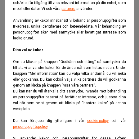
och/eller får tillgång till viss relevant information på din enhet, som
mobil eller dator. Vi och våra
partners
använder.
Användning av kakor innebär att vi behandlar personuppgifter som
IP-adress, unika identifierare och beteendedata. Vår behandling av
personuppgifter sker med samtycke eller berättigat intresse som
laglig grund.
Dina val av kakor
”Det är svårt att hitta värden när alla föredrar att spela”,
Om du klickar på knappen “Godkänn och stäng” så samtycker du
säger Berkshire Hathaways ordförande i en intervju med
till att vi använder kakor för de ändamål som listas nedan. Under
knappen “Mer information” kan du välja vilka ändamål du vill neka
Becky Quick
CNBC:s
.
eller godkänna. Du kan också välja vilka partners du vill godkänna
Missa inte:
Buffetts indikator på rekordnivå – så illa har
genom att klicka på knappen “visa våra partners”.
Du kan när du vill återkalla ditt samtycke, invända mot behandling
det aldrig sett ut förut. Realtid
av personuppgifter baserat på berättigat intresse, och justera dina
Uttalandet är en fortsättning på den kritik 95-åriga Warren
val när som helst genom att klicka på “hantera kakor” på denna
webbplats.
Buffett framförde tidigare i år. I maj liknade Buffett
aktiemarknaden vid ”en kyrka med ett kasino intill”, och
Du kan fördjupa dig ytterligare i vår
cookie-policy
och vår
personuppgiftspolicy
.
pekade särskilt ut den kraftiga ökningen av handeln med
Vi använder kakor och personuppgifter för dessa syften: