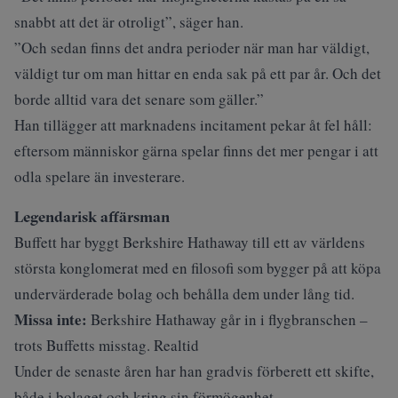
snabbt att det är otroligt”, säger han.
”Och sedan finns det andra perioder när man har väldigt,
väldigt tur om man hittar en enda sak på ett par år. Och det
borde alltid vara det senare som gäller.”
Han tillägger att marknadens incitament pekar åt fel håll:
eftersom människor gärna spelar finns det mer pengar i att
odla spelare än investerare.
Legendarisk affärsman
Buffett har byggt Berkshire Hathaway till ett av världens
största konglomerat med en filosofi som bygger på att köpa
undervärderade bolag och behålla dem under lång tid.
Missa inte:
Berkshire Hathaway går in i flygbranschen –
trots Buffetts misstag. Realtid
Under de
senaste åren
har han gradvis förberett ett skifte,
både i bolaget och kring sin förmögenhet.