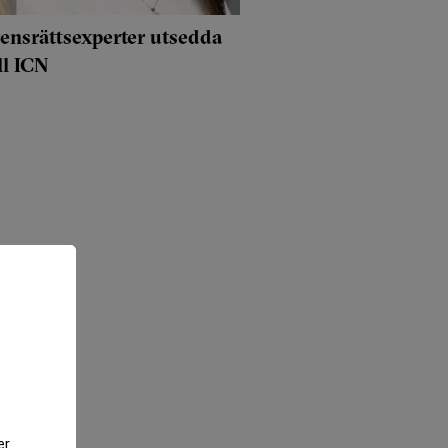
ensrättsexperter utsedda
ll ICN
er