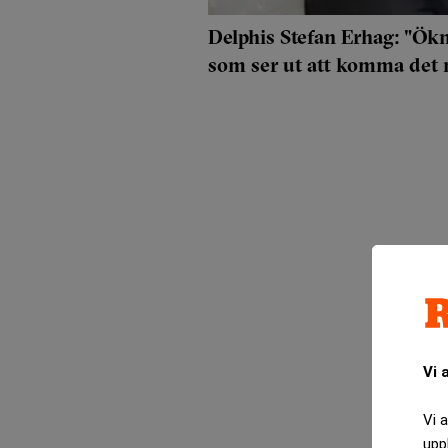
Delphis Stefan Erhag: "Ökn
som ser ut att komma det 
Vi 
Vi 
upp