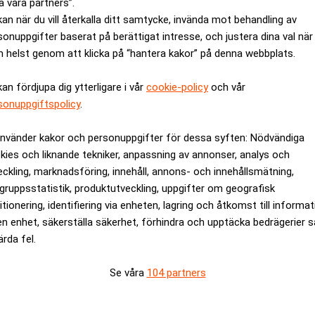
a våra partners”.
kan när du vill återkalla ditt samtycke, invända mot behandling av
sonuppgifter baserat på berättigat intresse, och justera dina val när
 helst genom att klicka på “hantera kakor” på denna webbplats.
kan fördjupa dig ytterligare i vår
cookie-policy
och vår
sonuppgiftspolicy
.
använder kakor och personuppgifter för dessa syften: Nödvändiga
m Sveriges
Därför föredrar kunder
kies och liknande tekniker, anpassning av annonser, analys och
er ekonomi"
eckling, marknadsföring, innehåll, annons- och innehållsmätning,
gruppsstatistik, produktutveckling, uppgifter om geografisk
ANNONS
itionering, identifiering via enheten, lagring och åtkomst till informa
en enhet, säkerställa säkerhet, förhindra och upptäcka bedrägerier 
ärda fel.
Se våra
104 partners