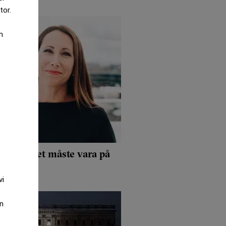
tor.
m
t – "Arbetet måste vara på
vi
an