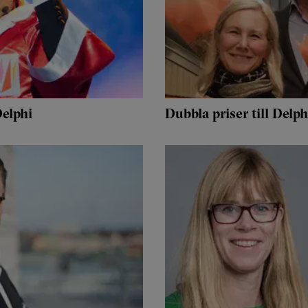
Delphi
Dubbla priser till Delph