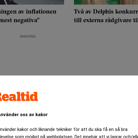
ingen av inflationen
Två av Delphis konkurr
mest negativa"
till externa rådgivare ti
ANNONS
använder oss av kakor
använder kakor och liknande tekniker för att du ska få en så bra
levelse som möjligt på webbplatsen. Det innebär att vi lagrar och/ell