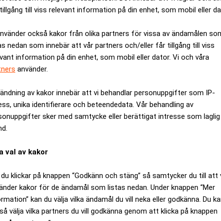
tillgång till viss relevant information på din enhet, som mobil eller da
använder också kakor från olika partners för vissa av ändamålen so
as nedan som innebär att vår partners och/eller får tillgång till viss
evant information på din enhet, som mobil eller dator. Vi och våra
tners
använder.
ändning av kakor innebär att vi behandlar personuppgifter som IP-
ess, unika identifierare och beteendedata. Vår behandling av
sonuppgifter sker med samtycke eller berättigat intresse som laglig
nd.
Stefan Erhag ny
Delphi får Justitiaprise
a val av kakor
riktigt för att ge effekt"
du klickar på knappen “Godkänn och stäng” så samtycker du till att 
änder kakor för de ändamål som listas nedan. Under knappen “Mer
ormation” kan du välja vilka ändamål du vill neka eller godkänna. Du k
så välja vilka partners du vill godkänna genom att klicka på knappen