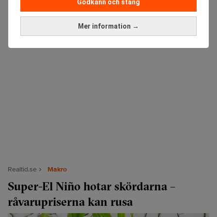
Godkänn och stäng
Mer information →
Realtid.se
Makro
Super-El Niño hotar skördarna –
råvarupriserna kan rusa