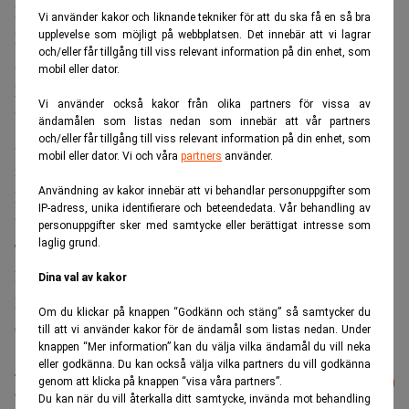
Bolagen Detaljpartner Stockholm AB och Detaljpartner i
Vi använder kakor och liknande tekniker för att du ska få en så bra
Malmö AB har försatts i konkurs. Därmed stängs de fyra
upplevelse som möjligt på webbplatsen. Det innebär att vi lagrar
och/eller får tillgång till viss relevant information på din enhet, som
Sony Center-butiker som bolagen drev.
mobil eller dator.
På lördag den 26 januari inleds utförsäljningen av
Vi använder också kakor från olika partners för vissa av
befintligt varulager i butiken Sony Center Regeringsgatan
ändamålen som listas nedan som innebär att vår partners
och/eller får tillgång till viss relevant information på din enhet, som
57 i Stockholm samt Sony Center Storgatan 22 A i Malmö,
mobil eller dator. Vi och våra
partners
använder.
meddelar Hamilton Advokatbyrå i ett pressmeddelande.
Användning av kakor innebär att vi behandlar personuppgifter som
Detta följer trenden under det senaste året då både
IP-adress, unika identifierare och beteendedata. Vår behandling av
butikskedjorna Onoff samt Expert har försatts i konkurs.
personuppgifter sker med samtycke eller berättigat intresse som
laglig grund.
Till konkursförvaltare har utsetts Michael Levin på
Hamilton Advokatbyrå.
Dina val av kakor
Hamilton har sedan tidigare hand om konkurserna i just
Om du klickar på knappen “Godkänn och stäng” så samtycker du
Onoff och Expert.
till att vi använder kakor för de ändamål som listas nedan. Under
knappen “Mer information” kan du välja vilka ändamål du vill neka
eller godkänna. Du kan också välja vilka partners du vill godkänna
Läs mer från Realtid - vårt nyhetsbrev
Prenumerera
genom att klicka på knappen “visa våra partners”.
är kostnadsfritt:
Du kan när du vill återkalla ditt samtycke, invända mot behandling