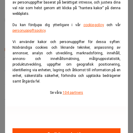
av personuppgifter baserat på berättigat intresse, och justera dina
val när som helst genom att klicka på “hantera kakor” på denna
administrator
webbplats.
Du kan fördjupa dig ytterligare i vår
cookie-policy
och vår
personuppgiftspolicy
.
Vi använder kakor och personuppgifter för dessa syften:
Nödvändiga cookies och liknande tekniker, anpassning av
annonser, analys och utveckling, marknadsföring, innehåll,
Senaste lediga jobben
annons- och innehållsmätning, målgruppsstatistik,
produktutveckling, uppgifter om geografisk positionering,
Bolagsjurist till Eltel AB
identifiering via enheten, lagring och åtkomst till information på en
Placering:
Bromma, Stockholm
enhet, säkerställa säkerhet, förhindra och upptäcka bedrägerier
samt åtgärda fel.
Sista ansökningsdag:
21/08/2026
Se våra
104 partners
Medarbetare inom Intern styrning och kontroll till Alecta
Sista ansökningsdag:
13/06/2026
ANNONS