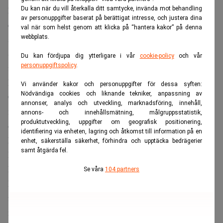
hela 251 procent av BNP. Landets centralbank betonar
Du kan när du vill återkalla ditt samtycke, invända mot behandling
av personuppgifter baserat på berättigat intresse, och justera dina
emellertid att det handlar om tusentals holdingbolag vars
val när som helst genom att klicka på “hantera kakor” på denna
skulder matchas av finansiella tillgångar.
webbplats.
Siffrorna säger alltså mer om landets roll som
Du kan fördjupa dig ytterligare i vår
cookie-policy
och vår
personuppgiftspolicy
.
finanscentrum än om inhemska företags risknivå.
Liknande mönster syns i Nederländerna, Belgien och
Vi använder kakor och personuppgifter för dessa syften:
Nödvändiga cookies och liknande tekniker, anpassning av
Cypern, där en stor del av skulderna är interna lån inom
annonser, analys och utveckling, marknadsföring, innehåll,
multinationella koncerner som passerar nationsgränser
annons- och innehållsmätning, målgruppsstatistik,
produktutveckling, uppgifter om geografisk positionering,
och därför räknas med i statistiken.
identifiering via enheten, lagring och åtkomst till information på en
Missa inte:
Fem scenarier för USA:s skenande statsskuld:
enhet, säkerställa säkerhet, förhindra och upptäcka bedrägerier
samt åtgärda fel.
Då blir det finanskris. Realtid
Frankrike – enda landet som har ett verkligt problem
Se våra
104 partners
Frankrike är, enligt
Euronews
, det enda stora EU‑land
där
företagens höga skuldsättning bedöms som ett verkligt
makroekonomiskt problem
. Banque de France menar att