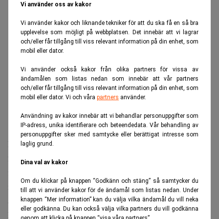
Vi använder oss av kakor
Vi använder kakor och liknande tekniker för att du ska få en så bra
upplevelse som möjligt på webbplatsen. Det innebär att vi lagrar
och/eller får tillgång till viss relevant information på din enhet, som
mobil eller dator.
Vi använder också kakor från olika partners för vissa av
ändamålen som listas nedan som innebär att vår partners
och/eller får tillgång till viss relevant information på din enhet, som
mobil eller dator. Vi och våra
partners
använder.
Användning av kakor innebär att vi behandlar personuppgifter som
IP-adress, unika identifierare och beteendedata. Vår behandling av
personuppgifter sker med samtycke eller berättigat intresse som
EU‑snittet ligger på 70,1 procent av BNP, vilket är nära
laglig grund.
20‑årslägsta. Men siffrorna är inte så enkla som de ser ut:
Dina val av kakor
flera av de mest skuldsatta länderna är små finansnav där
Om du klickar på knappen “Godkänn och stäng” så samtycker du
multinationella koncerner bokför internlån. Det bidrar till
till att vi använder kakor för de ändamål som listas nedan. Under
att blåsa upp statistiken.
knappen “Mer information” kan du välja vilka ändamål du vill neka
eller godkänna. Du kan också välja vilka partners du vill godkänna
Luxemburg är ett extremfall. Företagsskulderna motsvarar
genom att klicka på knappen “visa våra partners”.