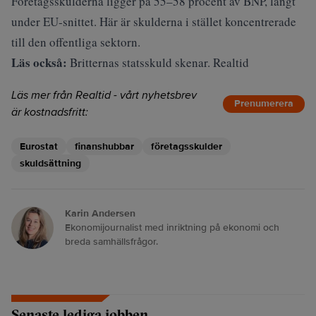
Företagsskulderna ligger på 55–58 procent av BNP, långt
under EU‑snittet. Här är skulderna i stället koncentrerade
till den offentliga sektorn.
Läs också:
Britternas statsskuld skenar. Realtid
Läs mer från Realtid - vårt nyhetsbrev
Prenumerera
är kostnadsfritt:
Eurostat
finanshubbar
företagsskulder
skuldsättning
Karin Andersen
Ekonomijournalist med inriktning på ekonomi och
breda samhällsfrågor.
Senaste lediga jobben