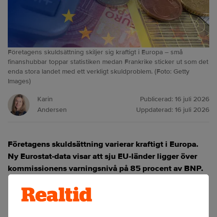
Företagens skuldsättning skiljer sig kraftigt i Europa – små
finanshubbar toppar statistiken medan Frankrike sticker ut som det
enda stora landet med ett verkligt skuldproblem. (Foto: Getty
Images)
Karin
Publicerad:
16 juli 2026
Andersen
Uppdaterad:
16 juli 2026
Företagens skuldsättning varierar kraftigt i Europa.
Ny Eurostat‑data visar att sju EU‑länder ligger över
kommissionens varningsnivå på 85 procent av BNP.
ANNONS