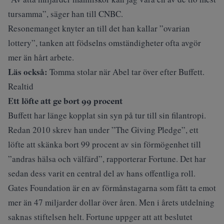
tursamma”, säger han till
CNBC
.
Resonemanget knyter an till det han kallar ”ovarian
lottery”, tanken att födselns omständigheter ofta avgör
mer än hårt arbete.
Läs också:
Tomma stolar när Abel tar över efter Buffett.
Realtid
Ett löfte att ge bort 99 procent
Buffett har länge kopplat sin syn på tur till sin filantropi.
Redan 2010 skrev han under ”The Giving Pledge”, ett
löfte att skänka bort 99 procent av sin förmögenhet till
”andras hälsa och välfärd”, rapporterar
Fortune
. Det har
sedan dess varit en central del av hans offentliga roll.
Gates Foundation är en av förmånstagarna som fått ta emot
mer än 47 miljarder dollar över åren. Men i årets utdelning
saknas stiftelsen helt. Fortune uppger att att beslutet