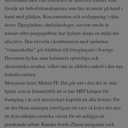
förstår att fotbollskunskaperna som lärs ut måste gå hand i
hand med glädjen. Koncentration och avslappning i rätta
doser. Djurgårdens chefsideologer, oavsett om de är
tränare eller pengagubbar, har lyckats skapa en miljö där
alla trivs. Den trivseln i kombination med spelarnas
”vinnarskallar” gör klubben till föregångare i Sverige.
Dessutom lyckas man balansera sportsliga och
ekonomiska resultat, vilket inte är alldeles enkelt i den nya
fotbollsvärlden.
Motsatsen heter Malmö FF. Det gör ont i den del av mitt
hjärta som är himmelsblå att se hur MFF kämpat för
framgång i år och misslyckats kapitalt på alla fronter. För
att dra blom-analogin ytterligare ett varv så krävs det mer
än dyra inköpta exotiska växter för att anlägga en
prunkande rabatt. Kanske borde Zlatan-pengarna (och