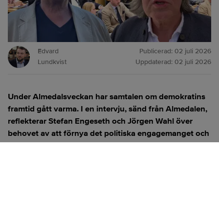
Edvard
Publicerad:
02 juli 2026
Lundkvist
Uppdaterad:
02 juli 2026
Under Almedalsveckan har samtalen om demokratins
framtid gått varma. I en intervju, sänd från Almedalen,
reflekterar Stefan Engeseth och Jörgen Wahl över
behovet av att förnya det politiska engagemanget och
hur modern teknik kan användas för att överbrygga
klyftan mellan medborgare och beslutsfattare.
Titta på
videosidan
för en ren videoupplevelse.
ANNONS