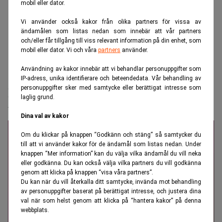
mobil eller dator.
Vi använder också kakor från olika partners för vissa av
ändamålen som listas nedan som innebär att vår partners
och/eller får tillgång till viss relevant information på din enhet, som
mobil eller dator. Vi och våra
partners
använder.
Användning av kakor innebär att vi behandlar personuppgifter som
Realtid.se
Makro
IP-adress, unika identifierare och beteendedata. Vår behandling av
personuppgifter sker med samtycke eller berättigat intresse som
Buffett: ”Jag kan vara en av de tio mest
laglig grund.
tursamma”
Dina val av kakor
Om du klickar på knappen “Godkänn och stäng” så samtycker du
till att vi använder kakor för de ändamål som listas nedan. Under
knappen “Mer information” kan du välja vilka ändamål du vill neka
eller godkänna. Du kan också välja vilka partners du vill godkänna
genom att klicka på knappen “visa våra partners”.
Du kan när du vill återkalla ditt samtycke, invända mot behandling
av personuppgifter baserat på berättigat intresse, och justera dina
val när som helst genom att klicka på “hantera kakor” på denna
webbplats.