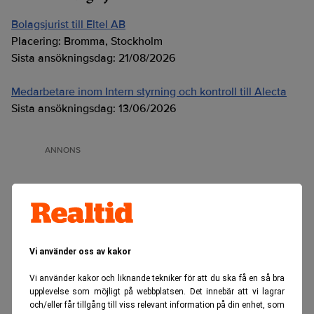
Bolagsjurist till Eltel AB
Placering:
Bromma, Stockholm
Sista ansökningsdag:
21/08/2026
Medarbetare inom Intern styrning och kontroll till Alecta
Sista ansökningsdag:
13/06/2026
ANNONS
Vi använder oss av kakor
Vi använder kakor och liknande tekniker för att du ska få en så bra
upplevelse som möjligt på webbplatsen. Det innebär att vi lagrar
och/eller får tillgång till viss relevant information på din enhet, som