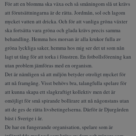
För att en blomma ska växa och så småningom slå ut krävs
att förutsättningarna är de rätta. Jordmån, sol och lagom
mycket vatten att dricka. Och för att vanliga gröna växter
ska fortsätta vara gröna och glada krävs precis samma
behandling. Hemma hos morsan är alla krukor fulla av
gröna lyckliga saker, hemma hos mig ser det ut som nån
lagt ut tång för att torka i fönstren. En fotbollsförening kan
utan problem jämföras med en organism.
Det är nämligen så att miljön betyder otroligt mycket för
att nå framgång. Visst behövs bra, talangfulla spelare för
att kunna skapa ett slagkraftigt kollektiv men det är
omöjligt för små spirande bollirare att nå någonstans utan
att de ges de rätta livsbetingelserna. Därför är Djurgården
bäst i Sverige i år.
De har en fungerande organisation, spelare som är
införstådda med vad som krävs av dem och tränare som