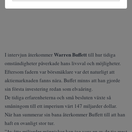
Warren Buffett
I intervjun återkommer
till hur tidiga
omständigheter påverkade hans livsval och möjligheter.
Eftersom fadern var börsmäklare var det naturligt att
aktiemarknaden fanns nära. Buffet minns att han gjorde
sin första investering redan som elvaåring.
De tidiga erfarenheterna och små besluten växte så
småningom till ett imperium värt 147 miljarder dollar.
När han summerar sin bana återkommer Buffett till att han
haft en ovanligt stor tur.
”Av åtta miljarder människor kan jag vara en av de tio mest