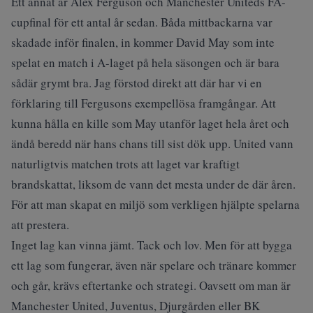
Ett annat är Alex Ferguson och Manchester Uniteds FA-
cupfinal för ett antal år sedan. Båda mittbackarna var
skadade inför finalen, in kommer David May som inte
spelat en match i A-laget på hela säsongen och är bara
sådär grymt bra. Jag förstod direkt att där har vi en
förklaring till Fergusons exempellösa framgångar. Att
kunna hålla en kille som May utanför laget hela året och
ändå beredd när hans chans till sist dök upp. United vann
naturligtvis matchen trots att laget var kraftigt
brandskattat, liksom de vann det mesta under de där åren.
För att man skapat en miljö som verkligen hjälpte spelarna
att prestera.
Inget lag kan vinna jämt. Tack och lov. Men för att bygga
ett lag som fungerar, även när spelare och tränare kommer
och går, krävs eftertanke och strategi. Oavsett om man är
Manchester United, Juventus, Djurgården eller BK