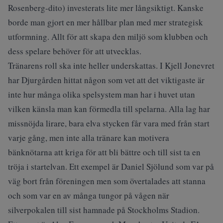
Rosenberg-dito) investerats lite mer långsiktigt. Kanske
borde man gjort en mer hållbar plan med mer strategisk
utformning. Allt för att skapa den miljö som klubben och
dess spelare behöver för att utvecklas.
Tränarens roll ska inte heller underskattas. I Kjell Jonevret
har Djurgården hittat någon som vet att det viktigaste är
inte hur många olika spelsystem man har i huvet utan
vilken känsla man kan förmedla till spelarna. Alla lag har
missnöjda lirare, bara elva stycken får vara med från start
varje gång, men inte alla tränare kan motivera
bänknötarna att kriga för att bli bättre och till sist ta en
tröja i startelvan. Ett exempel är Daniel Sjölund som var på
väg bort från föreningen men som övertalades att stanna
och som var en av många tungor på vågen när
silverpokalen till sist hamnade på Stockholms Stadion.