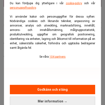
Du kan fördjupa dig ytterligare i vår
cookie-policy
och vår
personuppgiftspolicy
.
Affärsikonen Warren Buffett beskriver sin karriär som ett resultat
av tillfälligheter. (Foto: Nati Harnik/AP/TT)
Vi använder kakor och personuppgifter för dessa syften:
Nödvändiga cookies och liknande tekniker, anpassning av
Karin
Publicerad:
20 juli 2026
annonser, analys och utveckling, marknadsföring, innehåll,
Andersen
Uppdaterad:
21 juli 2026
annons- och innehållsmätning, målgruppsstatistik,
produktutveckling, uppgifter om geografisk positionering,
identifiering via enheten, lagring och åtkomst till information på en
Warren Buffett fyller 96 nästa månad. I en intervju
enhet, säkerställa säkerhet, förhindra och upptäcka bedrägerier
samt åtgärda fel.
med CNBC ser han tillbaka på sin investeringskarriär
och beskriver den som ett resultat av tillfälligheter.
Se våra
104 partners
ANNONS
Godkänn och stäng
Mer information →