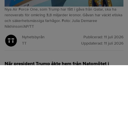
Nya Air Force One, som Trump har fått i gåva från Qatar, ska ha
renoverats för omkring 3,8 miljarder kronor. Gåvan har väckt etiska
och säkerhetsmässiga farhågor. Foto: Julia Demaree
Nikhinson/AP/TT
Nyhetsbyrån
Publicerad:
11 juli 2026
TT
Uppdaterad:
11 juli 2026
När president Trump åkte hem från Natomötet i
Ankara i veckan reste han med ett äldre Air Force
One-plan, inte det skänkta flygplan från Qatar som
han kom dit med.
ANNONS