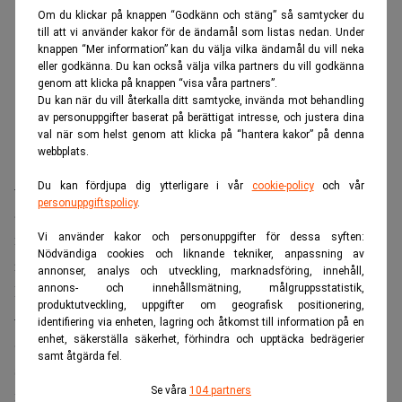
Om du klickar på knappen “Godkänn och stäng” så samtycker du
till att vi använder kakor för de ändamål som listas nedan. Under
knappen “Mer information” kan du välja vilka ändamål du vill neka
eller godkänna. Du kan också välja vilka partners du vill godkänna
genom att klicka på knappen “visa våra partners”.
Du kan när du vill återkalla ditt samtycke, invända mot behandling
av personuppgifter baserat på berättigat intresse, och justera dina
val när som helst genom att klicka på “hantera kakor” på denna
webbplats.
– Ja, de är för långa. Enligt kostymreglerna så är de
Du kan fördjupa dig ytterligare i vår
cookie-policy
och vår
personuppgiftspolicy
.
absolut det. Men jag blev stylad så jag sa inget. Tittar man
noga så ser man att även armlängden är det. Men det var
Vi använder kakor och personuppgifter för dessa syften:
Nödvändiga cookies och liknande tekniker, anpassning av
roligt ändå, jag tycker bilden blev fin.
annonser, analys och utveckling, marknadsföring, innehåll,
Hur många kostymer har du?
annons- och innehållsmätning, målgruppsstatistik,
produktutveckling, uppgifter om geografisk positionering,
– Mellan 15 och 20 stycken.
identifiering via enheten, lagring och åtkomst till information på en
enhet, säkerställa säkerhet, förhindra och upptäcka bedrägerier
Sofi Fahrman, som blev bäst klädda kvinna, säger att det
samt åtgärda fel.
som gäller för killar i höst är ”etniskt mönstrade,
Se våra
104 partners
mönsterstickade tröjor till raka, mörka jeans och