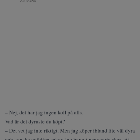
ANNONS
– Nej, det har jag ingen koll på alls.
Vad är det dyraste du köpt?
– Det vet jag inte riktigt. Men jag köper ibland lite väl dyra
och kanske onödiga saker. Jag har ett par svarta skor, ett