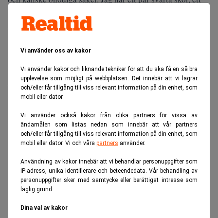
par boots som var dyra. Men dem är jag väldigt nöjd med
också.
Vågar du säga vad de kostade…?
Vi använder oss av kakor
– Nej, det gör jag inte.
Har du köpt något du ångrat sen?
Vi använder kakor och liknande tekniker för att du ska få en så bra
upplevelse som möjligt på webbplatsen. Det innebär att vi lagrar
– Ja, jag köper ganska mycket fel. Man kan väl säga att jag
och/eller får tillgång till viss relevant information på din enhet, som
provar mig fram med färger och olika grejer.
mobil eller dator.
En på redaktionen tycker att dina byxor är för långa, på
Vi använder också kakor från olika partners för vissa av
bilden som Café tog.
ändamålen som listas nedan som innebär att vår partners
och/eller får tillgång till viss relevant information på din enhet, som
mobil eller dator. Vi och våra
partners
använder.
ANNONS
Användning av kakor innebär att vi behandlar personuppgifter som
IP-adress, unika identifierare och beteendedata. Vår behandling av
personuppgifter sker med samtycke eller berättigat intresse som
laglig grund.
Dina val av kakor