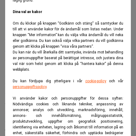
laglig grund.
Dina val av kakor
Om du klickar på knappen “Godkänn och stäng” så samtycker du
till att vi använder kakor för de ändamål som listas nedan. Under
knappen “Mer information” kan du välja vilka ändamål du vill neka
Det är de biträdande juristernas arbete som först kommer
eller godkänna. Du kan också välja vilka partners du vill godkänna
genom att klicka på knappen “visa våra partners”.
att utmanas genom återanvändning, automatisering och
Du kan när du vill återkalla ditt samtycke, invända mot behandling
standardisering berättar Charlotta Kronblad. Detta kan vi
av personuppgifter baserat på berättigat intresse, och justera dina
val när som helst genom att klicka på “hantera kakor” på denna
se i lägre ratios (delägare/biträdande jurister) på byråerna
webbplats.
idag jämfört med för några år sedan.
Du kan fördjupa dig ytterligare i vår
cookie-policy
och vår
Rent generellt har kunskapsintensiva industrier mycket att
personuppgiftspolicy
.
vinna på digitalisering.
Vi använder kakor och personuppgifter för dessa syften:
– Får man möjlighet att spara och återanvända kunskap
Nödvändiga cookies och liknande tekniker, anpassning av
annonser, analys och utveckling, marknadsföring, innehåll,
samt möjlighet att standardisera och automatisera
annons- och innehållsmätning, målgruppsstatistik,
arbetsprocesser, så finns stora potential till
produktutveckling, uppgifter om geografisk positionering,
identifiering via enheten, lagring och åtkomst till information på en
effektivitetsvinster. Lika många jurister kan då utföra
enhet, säkerställa säkerhet, förhindra och upptäcka bedrägerier