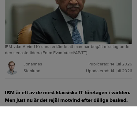
IBM-vd:n Arvind Krishna erkände att man har begått misstag under
den senaste tiden. (Foto: Evan Vucci/AP/TT).
Johannes
Publicerad:
14 juli 2026
Stenlund
Uppdaterad:
14 juli 2026
IBM är ett av de mest klassiska IT-företagen i världen.
Men just nu är det rejäl motvind efter dåliga besked.
ANNONS