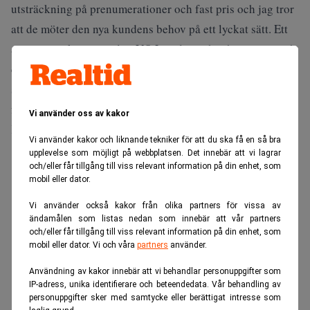
utsträckning på prenumerationer och fast pris och jag tror
att de möter den nya kundens behov på ett lyckat sätt. Ett
annat svenskt exempel är VQ Legal som har hittat en nisch
där de idag säljer en digital tjänst till i stort sätt samtliga
stora byråer, vilket också visar att branschen nu är mogen
för en bredare digital anpassning, säger Charlotta
Vi använder oss av kakor
Kronblad.
Vi använder kakor och liknande tekniker för att du ska få en så bra
upplevelse som möjligt på webbplatsen. Det innebär att vi lagrar
ANNONS
och/eller får tillgång till viss relevant information på din enhet, som
mobil eller dator.
Vi använder också kakor från olika partners för vissa av
ändamålen som listas nedan som innebär att vår partners
och/eller får tillgång till viss relevant information på din enhet, som
mobil eller dator. Vi och våra
partners
använder.
Användning av kakor innebär att vi behandlar personuppgifter som
IP-adress, unika identifierare och beteendedata. Vår behandling av
personuppgifter sker med samtycke eller berättigat intresse som