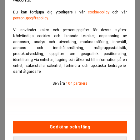
webbplats.
Du kan fördjupa dig ytterligare i vår
cookie-policy
och vår
personuppgiftspolicy
.
Senaste lediga jobben
Vi använder kakor och personuppgifter för dessa syften:
Nödvändiga cookies och liknande tekniker, anpassning av
annonser, analys och utveckling, marknadsföring, innehåll,
Bolagsjurist till Eltel AB
annons- och innehållsmätning, målgruppsstatistik,
Placering:
Bromma, Stockholm
produktutveckling, uppgifter om geografisk positionering,
Sista ansökningsdag:
21/08/2026
identifiering via enheten, lagring och åtkomst till information på en
enhet, säkerställa säkerhet, förhindra och upptäcka bedrägerier
samt åtgärda fel.
Medarbetare inom Intern styrning och kontroll till Alecta
Sista ansökningsdag:
13/06/2026
Se våra
104 partners
ANNONS
Godkänn och stäng