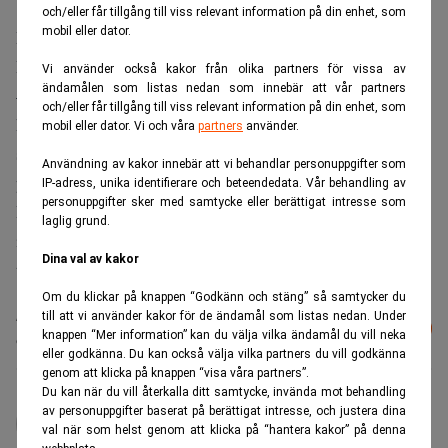
och/eller får tillgång till viss relevant information på din enhet, som
mobil eller dator.
Det trots domen i regeringsrätten mot fotbollsklubben
Degerfors.
Vi använder också kakor från olika partners för vissa av
ändamålen som listas nedan som innebär att vår partners
– Klubbarna har agerat utifrån att det inte funnits något
och/eller får tillgång till viss relevant information på din enhet, som
klart rättsläge. Men från och med nu gäller att klubbarna
mobil eller dator. Vi och våra
partners
använder.
ska betala moms på spelarövergångar, säger Erik Boman,
Användning av kakor innebär att vi behandlar personuppgifter som
pressekreterare på Skatteverket, till TT.
IP-adress, unika identifierare och beteendedata. Vår behandling av
personuppgifter sker med samtycke eller berättigat intresse som
Domen i regeringsrätten innebär att svenska
laglig grund.
idrottsklubbar ska betala 25 procent moms på alla
Dina val av kakor
transfersummor från utlandet.
Om du klickar på knappen “Godkänn och stäng” så samtycker du
Läs mer från Realtid - vårt nyhetsbrev
till att vi använder kakor för de ändamål som listas nedan. Under
Prenumerera
knappen “Mer information” kan du välja vilka ändamål du vill neka
är kostnadsfritt:
eller godkänna. Du kan också välja vilka partners du vill godkänna
genom att klicka på knappen “visa våra partners”.
Du kan när du vill återkalla ditt samtycke, invända mot behandling
administrator
av personuppgifter baserat på berättigat intresse, och justera dina
val när som helst genom att klicka på “hantera kakor” på denna