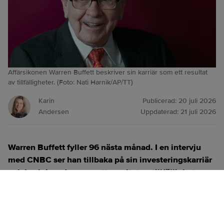
Affärsikonen Warren Buffett beskriver sin karriär som ett resultat
av tillfälligheter. (Foto: Nati Harnik/AP/TT)
Karin
Publicerad:
20 juli 2026
Andersen
Uppdaterad:
21 juli 2026
Warren Buffett fyller 96 nästa månad. I en intervju
med CNBC ser han tillbaka på sin investeringskarriär
och beskriver den som ett resultat av tillfälligheter.
ANNONS