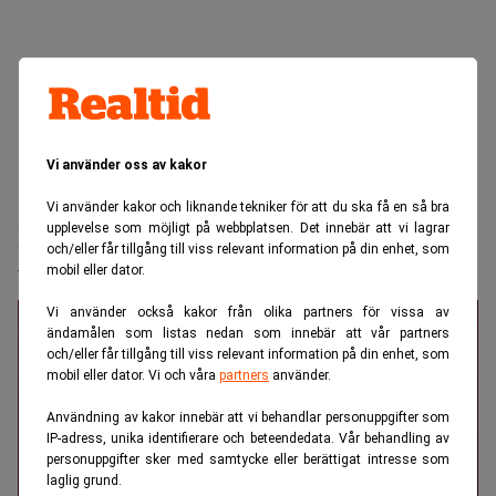
Vi använder oss av kakor
Realtid.se
Makro
Vi använder kakor och liknande tekniker för att du ska få en så bra
upplevelse som möjligt på webbplatsen. Det innebär att vi lagrar
Buffett: ”Jag kan vara en av de tio mest
och/eller får tillgång till viss relevant information på din enhet, som
tursamma”
mobil eller dator.
Vi använder också kakor från olika partners för vissa av
ändamålen som listas nedan som innebär att vår partners
och/eller får tillgång till viss relevant information på din enhet, som
mobil eller dator. Vi och våra
partners
använder.
Användning av kakor innebär att vi behandlar personuppgifter som
IP-adress, unika identifierare och beteendedata. Vår behandling av
personuppgifter sker med samtycke eller berättigat intresse som
laglig grund.