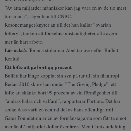
”Av åtta miljarder människor kan jag vara en av de tio mest
tursamma”, säger han till
CNBC
.
Resonemanget knyter an till det han kallar ”ovarian
lottery”, tanken att födselns omständigheter ofta avgör
mer än hårt arbete.
Läs också:
Tomma stolar när Abel tar över efter Buffett.
Realtid
Ett löfte att ge bort 99 procent
Buffett har länge kopplat sin syn på tur till sin filantropi.
Redan 2010 skrev han under ”The Giving Pledge”, ett
löfte att skänka bort 99 procent av sin förmögenhet till
”andras hälsa och välfärd”, rapporterar
Fortune
. Det har
sedan dess varit en central del av hans offentliga roll.
Gates Foundation är en av förmånstagarna som fått ta emot
mer än 47 miljarder dollar över åren. Men i årets utdelning