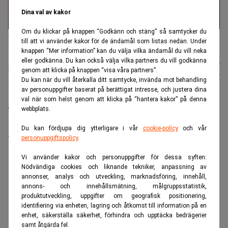
Dina val av kakor
Om du klickar på knappen “Godkänn och stäng” så samtycker du
Affärsikonen Warren Buffett beskriver sin karriär som ett resultat
till att vi använder kakor för de ändamål som listas nedan. Under
av tillfälligheter. (Foto: Nati Harnik/AP/TT)
knappen “Mer information” kan du välja vilka ändamål du vill neka
eller godkänna. Du kan också välja vilka partners du vill godkänna
Karin
Publicerad:
20 juli 2026
genom att klicka på knappen “visa våra partners”.
Andersen
Uppdaterad:
21 juli 2026
Du kan när du vill återkalla ditt samtycke, invända mot behandling
av personuppgifter baserat på berättigat intresse, och justera dina
val när som helst genom att klicka på “hantera kakor” på denna
Warren Buffett fyller 96 nästa månad. I en intervju
webbplats.
med CNBC ser han tillbaka på sin investeringskarriär
Du kan fördjupa dig ytterligare i vår
cookie-policy
och vår
och beskriver den som ett resultat av tillfälligheter.
personuppgiftspolicy
.
ANNONS
Vi använder kakor och personuppgifter för dessa syften:
Nödvändiga cookies och liknande tekniker, anpassning av
annonser, analys och utveckling, marknadsföring, innehåll,
annons- och innehållsmätning, målgruppsstatistik,
produktutveckling, uppgifter om geografisk positionering,
identifiering via enheten, lagring och åtkomst till information på en
enhet, säkerställa säkerhet, förhindra och upptäcka bedrägerier
samt åtgärda fel.