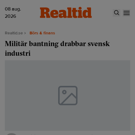
08 aug.
2026
Realtid.se
Börs & finans
Militär bantning drabbar svensk
industri