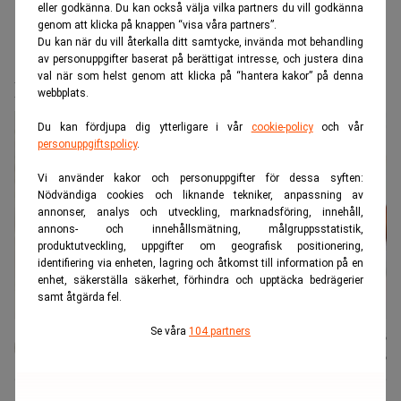
eller godkänna. Du kan också välja vilka partners du vill godkänna
genom att klicka på knappen “visa våra partners”.
Du kan när du vill återkalla ditt samtycke, invända mot behandling
Realtid.se
Makro
av personuppgifter baserat på berättigat intresse, och justera dina
val när som helst genom att klicka på “hantera kakor” på denna
Råvaruhaveriet börjar inte i gruvan
webbplats.
Du kan fördjupa dig ytterligare i vår
cookie-policy
och vår
personuppgiftspolicy
.
Vi använder kakor och personuppgifter för dessa syften:
Nödvändiga cookies och liknande tekniker, anpassning av
annonser, analys och utveckling, marknadsföring, innehåll,
annons- och innehållsmätning, målgruppsstatistik,
produktutveckling, uppgifter om geografisk positionering,
identifiering via enheten, lagring och åtkomst till information på en
enhet, säkerställa säkerhet, förhindra och upptäcka bedrägerier
samt åtgärda fel.
Se våra
104 partners
Karin
Publicerad:
07 aug. 2026
Andersen
Uppdaterad:
07 aug. 2026