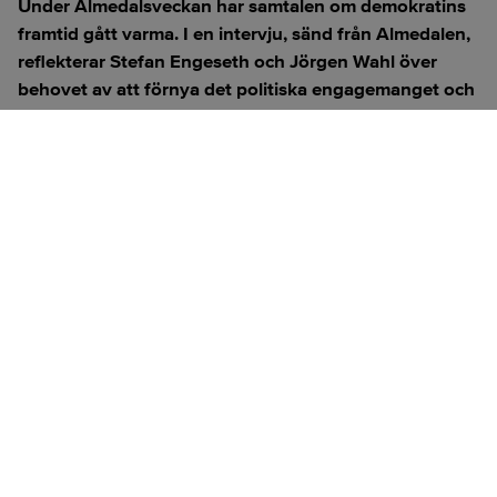
Under Almedalsveckan har samtalen om demokratins
framtid gått varma. I en intervju, sänd från Almedalen,
reflekterar Stefan Engeseth och Jörgen Wahl över
behovet av att förnya det politiska engagemanget och
hur modern teknik kan användas för att överbrygga
klyftan mellan medborgare och beslutsfattare.
Titta på
videosidan
för en ren videoupplevelse.
ANNONS