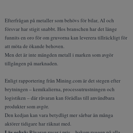
Efterfrågan på metaller som behövs för bilar, AI och
försvar har stigit snabbt.
Hos branschen har det länge
funnits en oro för om gruvorna kan leverera tillräckligt för
att möta de ökande behoven.
Men det är inte mängden metall i marken som avgör
tillgången på marknaden.
Enligt rapportering från
Mining.com
är det stegen efter
brytningen – kemikalierna, processutrustningen och
logistiken – där råvaran kan förädlas till användbara
produkter som avgör.
Den kedjan kan vara betydligt mer sårbar än många
aktörer tidigare har räknat med.
Läs också:
Råvaran rusar i pris – bakom ryggen på alla.