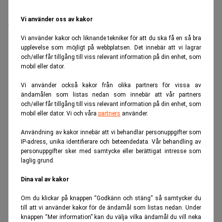
Vi använder oss av kakor
Medarbetare inom Intern styrning och kontroll till Alecta
Sista ansökningsdag:
13/06/2026
Vi använder kakor och liknande tekniker för att du ska få en så bra
upplevelse som möjligt på webbplatsen. Det innebär att vi lagrar
och/eller får tillgång till viss relevant information på din enhet, som
ANNONS
mobil eller dator.
Vi använder också kakor från olika partners för vissa av
ändamålen som listas nedan som innebär att vår partners
och/eller får tillgång till viss relevant information på din enhet, som
mobil eller dator. Vi och våra
partners
använder.
Användning av kakor innebär att vi behandlar personuppgifter som
IP-adress, unika identifierare och beteendedata. Vår behandling av
personuppgifter sker med samtycke eller berättigat intresse som
laglig grund.
Dina val av kakor
Om du klickar på knappen “Godkänn och stäng” så samtycker du
till att vi använder kakor för de ändamål som listas nedan. Under
knappen “Mer information” kan du välja vilka ändamål du vill neka