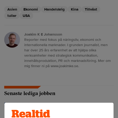
Asien
Ekonomi
Handelskrig
Kina
Tillväxt
tullar
USA
Joakim K E Johansson
Reporter med fokus på näringsliv, ekonomi och
internationella marknader. I grunden journalist, men
har över 25 års erfarenhet av att hjälpa olika
verksamheter med strategisk kommunikation,
innehållsproduktion, PR och marknadsföring. Mer om
mig finner ni på www.joakimke.se.
Senaste lediga jobben
Bolagsjurist till Eltel AB
Placering:
Bromma, Stockholm
Sista ansökningsdag:
21/08/2026