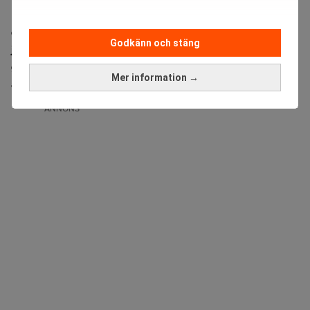
I takt med att världen elektrifieras växer oron för att
det ska bli brist på koppar, grafit och sällsynta
Godkänn och stäng
jordartsmetaller. Men den stora flaskhalsen för
gruvindustrin uppstår efter att malmen brutits, menar
Mer information →
analysföretaget GEM Mining Consulting.
ANNONS