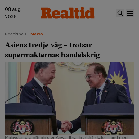
08 aug.
2026
Realtid.se
Makro
Asiens tredje väg – trotsar
supermakternas handelskrig
Malaysias premiärminister Anwar Ibrahim, (t.h.) skakar hand med