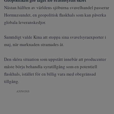
Geopolitiken gör läget för svavelsyran skört
Nästan hälften av världens sjöburna svavelhandel
passerar
Hormuzsundet
, en geopolitisk flaskhals som kan påverka
globala leveranskedjor.
Samtidigt valde Kina att stoppa sina svavelsyraexporter i
maj, när marknaden stramades åt.
Den sköra situation som uppstått innebär att producenter
måste börja behandla syratillgång som en potentiell
flaskhals, istället för en billig vara med obegränsad
tillgång.
ANNONS